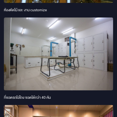
ห้องตัดไม้ และ งาน customize
ที่จอดรถโอ่โถง จอดได้กว่า 40 คัน