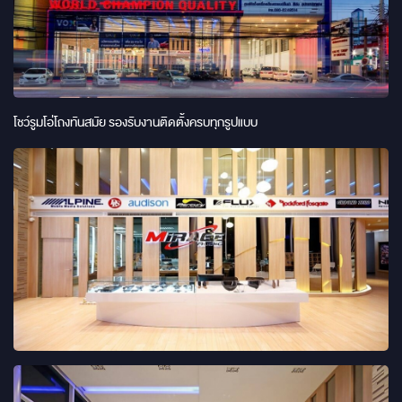
โชว์รูมโอ่โถงทันสมัย รองรับงานติดตั้งครบทุกรูปแบบ