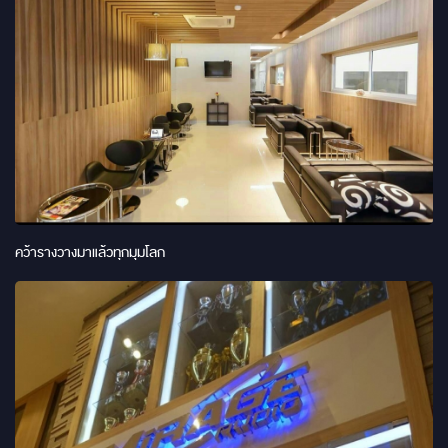
คว้ารางวางมาแล้วทุกมุมโลก