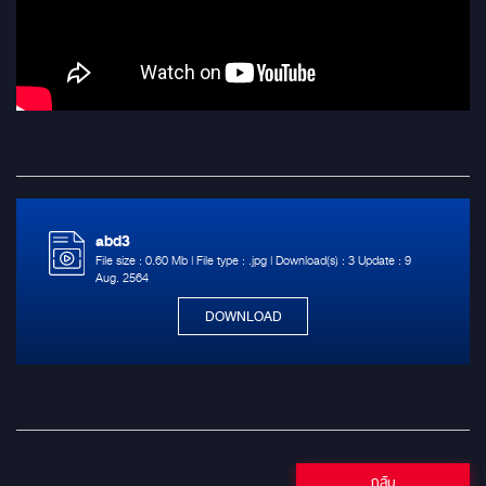
abd3
File size : 0.60 Mb | File type : .jpg | Download(s) : 3 Update : 9
Aug. 2564
DOWNLOAD
กลับ