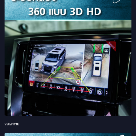
จอเพดาน