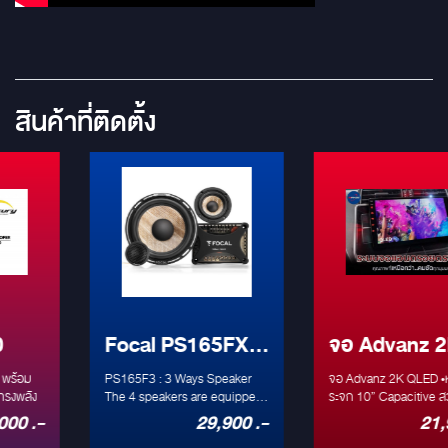
สินค้าที่ติดตั้ง
Focal PS165FX :
จอ Advanz 2K
3 WAYS
QLED
PS165F3 : 3 Ways Speaker
จอ Advanz 2K QLED •หน้าจอก
SPEAKER
The 4 speakers are equipped
ระจก 10” Capacitive สวย คม
with the new Flax cone that
(IPS Screen) •รองรับการใช้งาน
29,900 .-
21,900 .-
provide a neutral sound
ภาษาไทย (เมนูภาษาไทย) •ระบบ