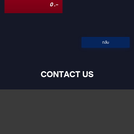
หน้าพร้อมโคมไฟ Led 8 ดวง
0 .-
เกาหลี
(รวม19ชิ้น) ราคา 265,000 บาท
2. ฝาครอบกระจกข้างสี Rose
Gold ( 2ชิ้น ) ราคา 8,500 บาท 3.
ชุดล้อแม้กซ์ 4 วง ราคา 49,500
บาท 4. ชุดกันชนหลัง Rose Gold
( รวม 9 ชิ้น ) ราคา 42,500 บาท
กลับ
CONTACT US