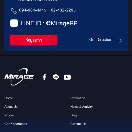
094-964-4445
,
02-432-2295
LINE ID : @MirageRP
Get Direction
ข้อมูลสาขา
Home
Promotion
About Us
News & Activity
Product
Blog
Car Experience
Contact Us