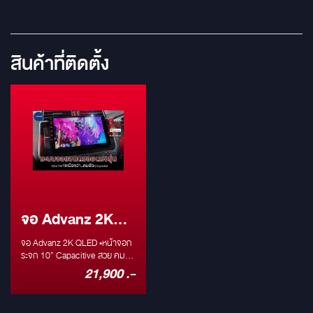
สินค้าที่ติดตั้ง
จอ Advanz 2K
QLED
จอ Advanz 2K QLED •หน้าจอก
ระจก 10” Capacitive สวย คม
(IPS Screen) •รองรับการใช้งาน
21,900 .-
ภาษาไทย (เมนูภาษาไทย) •ระบบ
ปฏิบัติการ Android •รองรับไวไฟ
(WiFi Hotspot) ฮอตสปอตมือถือ