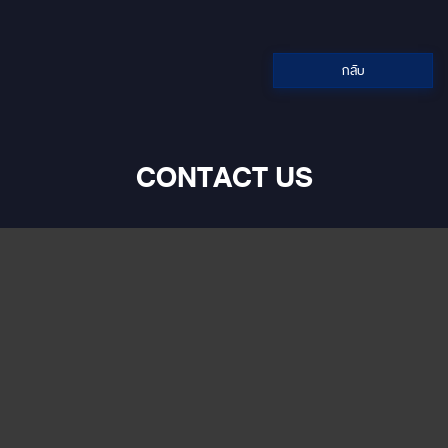
หรือพ็อกเก็ตไวไฟ •ความละเอียด
หน้าจอ 1024x600 pixels •เปิด
Youtube ได้ •CPU 8 cores
•Ram 8 GB •Rom 128 GB
กลับ
•กำลังขับ 45W x4 rms •รองรับ
การเชื่อมต่อกล้องมองหลัง (กล้อง
ถอยหลัง) •รองรับการเชื่อมต่อ
บลูทูธ (Bluetooth) •รองรับ USB ,
External Hardisk (1TB,Fat32)
CONTACT US
•รองรับไฟล์ MP3 , AVI •GPS
ออนไลน์ และออฟไลน์ (ผ่าน
สัญญาณดาวเทียม) •รองรับการ
ควบคุมผ่านพวงมาลัย (คอนโทรล
พวงมาลัย) •Option เพิ่ม กล้อง
360 3D HD Touch Screen