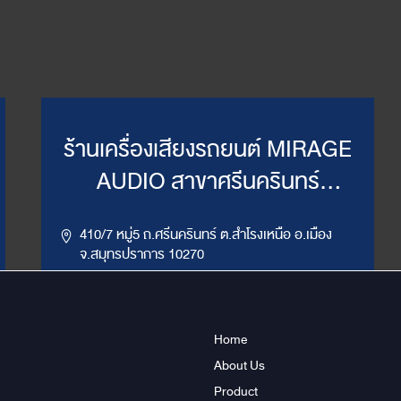
ร้านเครื่องเสียงรถยนต์ MIRAGE
AUDIO สาขาศรีนครินทร์
(WillyMirage)
410/7 หมู่5 ถ.ศรีนครินทร์ ต.สำโรงเหนือ อ.เมือง
จ.สมุทรปราการ 10270
,
086-956-6659
02-385-7492, 02-385-7849
LINE ID : @mirage1
Home
About Us
Get Direction
ข้อมูลสาขา
Product