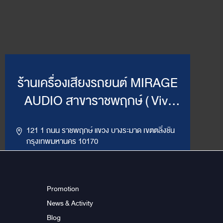
ร้านเครื่องเสียงรถยนต์ MIRAGE
AUDIO สาขาราชพฤกษ์ ( Vivi
Mirage )
121 1 ถนน ราชพฤกษ์ แขวง บางระมาด เขตตลิ่งชัน
กรุงเทพมหานคร 10170
,
094-964-4445
02-432-2295
LINE ID : @MirageRP
Promotion
News & Activity
Get Direction
ข้อมูลสาขา
Blog