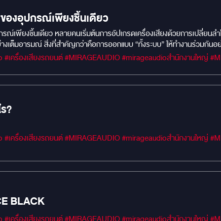
D 1080P อยากสัมผัสประสบการณ์ความสมาร์ทขั้นสุดใน Benz W205 ของคุณ? ทักแชทสอบถามราย
วติดตั้งได้ที่ Mirage Audio เลยครับ!
่องของอุปกรณ์เพียงชิ้นเดียว
ุปกรณ์เพียงชิ้นเดียว หลายคนเริ่มต้นการอัปเกรดเครื่องเสียงด้วยการเปลี่ยนลำโพง
เต็มอารมณ์ สิ่งที่สำคัญกว่าคือการออกแบบ “ทั้งระบบ” ให้ทำงานร่วมกันอย่างสม
หน่งของเสียง รายละเอียดของดนตรี และอารมณ์ของบทเพลงได้อย่างเป็นธรรมชา
#MIRAGEM1 #Car 
ไร?
#MIRAGEM1 #Car 
CE BLACK
#MIRAGEM1 #Car 