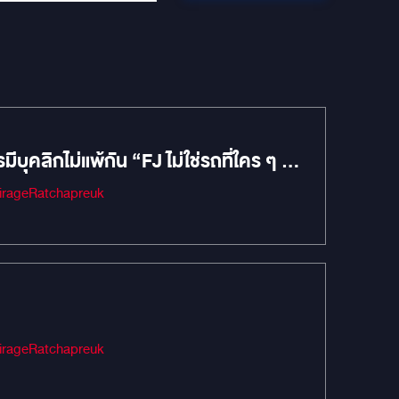
ลิกไม่แพ้กัน “FJ ไม่ใช่รถที่ใคร ๆ ก็
Audio #เครื่องเสียงรถยนต์ #MIRAGEAUDIO #mirageaudioสำนักงานใหญ่ #MirageRatchapreuk
Audio #เครื่องเสียงรถยนต์ #MIRAGEAUDIO #mirageaudioสำนักงานใหญ่ #MirageRatchapreuk