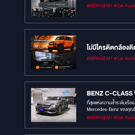
ไม่มีใครติดกล้องต
BENZ C-CLASS 
ที่สุดแห่งความล้ำระดับเรือธง! อัปเกรดหน้าจอ DOUBLE WIDESCREEN จาก KANZEN สำหรับ BENZ C-CLASS W205 เปลี่ยนบรรยากา
Mercedes-Benz ของคุณให้ล
โรงงาน! จุดเด่น & สเปคจัดเต็ม DOUBLE WIDESCREEN 2K: หน้าจอยาวคู่ระดับพรีเมียม ความละเอียดสูง 2K (2400x896) ขนาด 25 นิ้ว คมชัด สวยสะกดตา
สเปคแรงทรงพลัง: CPU x2
ไร้รอยต่อ (Seamless Int