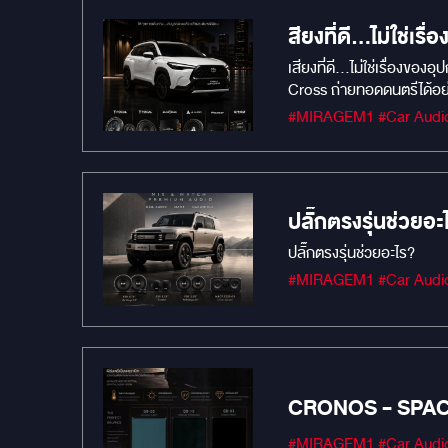
Android Auto Wireless และรองรับกล้องรอบคัน 360° AH
ละเอียด นัดหมาย หรือจองคิ
สียงที่ดี…ไม่ใช่เรื
เสียงที่ดี…ไม่ใช่เรื่องของอ
Cross ถ่ายทอดดนตรีได้อย่าง
ดังขึ้นแต่ต้องถ่ายทอดตำแ
ทำงานเป็นระบบเดียวกัน
ปลั๊กตรงรุ่นช่วยอะ
ปลั๊กตรงรุ่นช่วยอะไร?
CRONOS - SPA