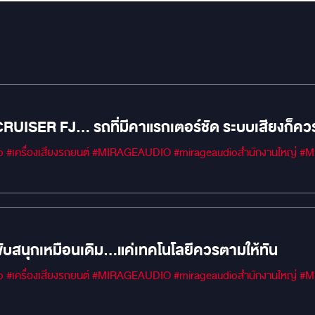
ER FJ… รถที่มีคาแรกเตอร์ชัด ระบบเสียงก็ควรมีบุค
#MIRAGEM1 #Car 
บสนุกเหมือนเดิม…แค่เทคโนโลยีควรตามให้ทัน
#MIRAGEM1 #Car 