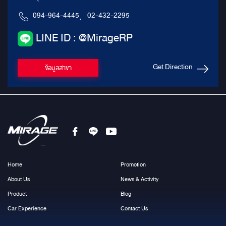
094-964-4445
,
02-432-2295
LINE ID : @MirageRP
Get Direction
ข้อมูลสาขา
Home
Promotion
About Us
News & Activity
Product
Blog
Car Experience
Contact Us