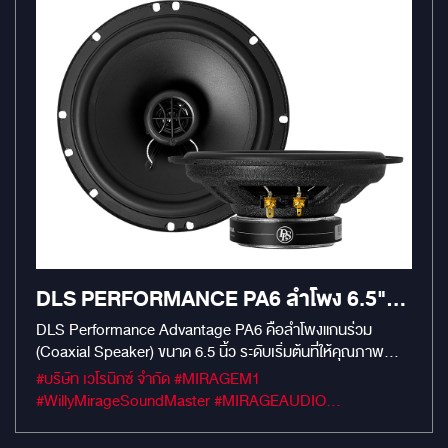
DLS PERFORMANCE PA6 ลำโพง 6.5"
แกนร่วม
DLS Performance Advantage PA6 คือลำโพงแกนร่วม
(Coaxial Speaker) ขนาด 6.5 นิ้ว ระดับเริ่มต้นที่ให้คุณภาพ
เสียงที่น่าประทับใจและความทนทานตามแบบฉบับ DLS
#บริษัท เวโรนิกซ์ จำกัด #MIRAGEM1
Performance Advantage Series ลำโพงคู่นี้เป็นตัวเลือกที่ยอด
#WillyMirageSoundMaster #MIRAGEAUDIO
เยี่ยมสำหรับการอัปเกรดลำโพงติดรถยนต์เดิมๆ สู่ประสบการณ์
#MercuryDsp8.4HD #mercuryaudio
เสียง DLS ที่เป็นเอกลักษณ์ในราคาที่คุ้มค่า
#mirageaudioสำนักงานใหญ่ #MirageRatchapreuk