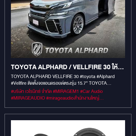
TOYOTA ALPHARD / VELLFIRE 30 ให้ล้ำ
เหนือระดับเทียบเท่ารุ่น 40
TOYOTA ALPHARD VELLFIRE 30 #toyota #Alphard
#Vellfire ติดตั้งจอแอนดรอยด์ตรงรุ่น 15.7" TOYOTA
ALPHARD VELLFIRE 30 แปลงเป็น 40 RAM 12 GB / ROM
#บริษัท เวโรนิกซ์ จำกัด #MIRAGEM1 #Car Audio
512 GB / มีระบบ Wireless Charge CPU 2.7Ghz 6nm HDMI
#MIRAGEAUDIO #mirageaudioสำนักงานใหญ่
C OUT 1080P รองรับทุกแอพพลิเคชั่นออนไลน์ : แอพดูหนังฟัง
#MirageRatchapreuk
เพลงต่างๆ YouTube I Netflix I AIS Play I Google Maps I
สะดวกสบาย และเพลืดเพลินในการเดินทาง