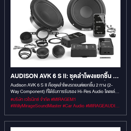
AUDISON AVK 6 S II: ชุดลำโพงแยกชิ้น 2
ทาง ระดับ HI-RES AUDIO (250W) ที่ติด
Audison AVK 6 S II คือชุดลำโพงรถยนต์แยกชิ้น 2 ทาง (2-
Way Component) ที่ได้รับการรับรอง Hi-Res Audio โดดเด่น
ตั้งง่ายที่สุด
ด้วยทวีตเตอร์ Tetolon ที่ตอบสนองความถี่สูงได้ถึง 40 kHz และ
#บริษัท เวโรนิกซ์ จำกัด #MIRAGEM1
วูฟเฟอร์ขนาด 6.5 นิ้ว พลังขับ 250W Peak มาพร้อมพาสซีฟค
#WillyMirageSoundMaster #Car Audio #MIRAGEAUDIO
รอสโอเวอร์ขนาดกะทัดรัดที่รองรับการต่อแบบ Bi-Amp
#mirageaudioสำนักงานใหญ่ #MirageRatchapreuk
ออกแบบมาให้ติดตั้งง่าย (OEM Integration) แต่ให้คุณภาพเสียง
ระดับพรีเมียม