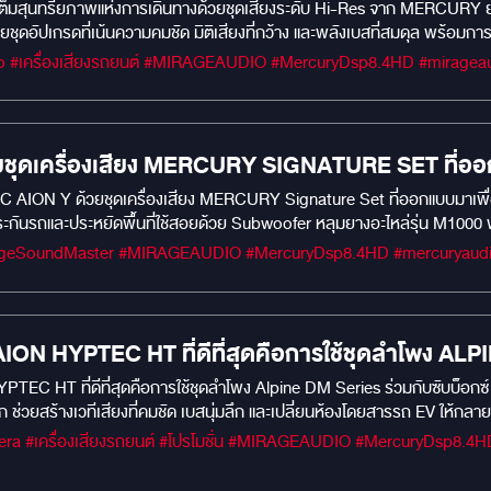
ต็มสุนทรียภาพแห่งการเดินทางด้วยชุดเสียงระดับ Hi-Res จาก MERCUR
 woven paper cone with Rubber Surround 1" voice coil ลำโพงคู่
 ด้วยชุดอัปเกรดที่เน้นความคมชัด มิติเสียงที่กว้าง และพลังเบสที่สมดุล พร้อ
Mica Cone With Rubber surround edge 1.0 inch (25.5mm) ASV Voice 
ิ้นคุณภาพสูง ถ่ายทอดเสียงกลาง-แหลมได้ละเอียด คมชัด มีมิติสมจริง MERCUR
m magnet Frequency Response : 60-25000Hz Crossover network un
้อมทั่วถึงทุกที่นั่ง MERCURY DSP 8.4 HD: สมองกลอัจฉริยะที่ช่วยปรับจู
r : 120w 3 สิ่งมหัศจรรย์ยอดนิยม ในรถ BENZ VITO อันดับที่ จอเพดานระบบ Android หน้าจอขนาด 15.6
ยเฉพาะ เพื่อเวทีเสียงที่สมบูรณ์แบบที่สุด
มร้อนและเก็บเสียงห้องโดยสาร อันดับที่ ชุดเครื่องเสียงมหัศจรรย์ก
นตัว ใช้ระบบคอมจูนเสียงปรับแต่ง ติดตั้งซ่อนใต้เบาะไม่เปลืองเนื้อที่ ลำ
ชุดเครื่องเสียง MERCURY SIGNATURE SET ที่ออ
Response : 50 Hz to 22 kHz Sensitivity : 90 DB Impedence : 4 Ohm
& PLAY เข้าช่องเดิม 100% ไม่กระทบประกันรถและป
 AION Y ด้วยชุดเครื่องเสียง MERCURY Signature Set ที่ออกแบบมาเพื่อส
5 OZ) Neodymium magnet Frequency Response : 68-22000Hz Crossov
ะกันรถและประหยัดพื้นที่ใช้สอยด้วย Subwoofer หลุมยางอะไหล่รุ่น M1000 พร
น M1000 พร้อมเทคนิคการติดตั้งระดับแชมป์โลกที่เ
4 Rated Power : 30W Max.power : 120W Aluminum Casing Silk Dom
ดมป์ MERCURY GOLD เพื่อความเงียบและมิติเสียงที่เหนือกว่า
ice coil ลำโพงคู่หลัง MERCURY CE-165 2-Ways Component Speaker 
Y GOLD
h (25.5mm) ASV Voice coil Magnet Side : 80x32x15mm (11.2oz) 38
0-25000Hz Crossover network unit :7Khz,3dB/OCT Sensitivity : 8
 AION HYPTEC HT ที่ดีที่สุดคือการใช้ชุดลำโพง AL
ป์ประตูด้วย MERCURY GOLD
PTEC HT ที่ดีที่สุดคือการใช้ชุดลำโพง Alpine DM Series ร่วมกับซับบ็อก
วยสร้างเวทีเสียงที่คมชัด เบสนุ่มลึก และเปลี่ยนห้องโดยสารรถ EV ให้กลาย