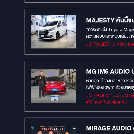
MAJESTY คันนี้จบ
ระบบ)
"การตกแต่ง Toyota Majesty
ความเงียบและระบบเสียง, 
MG IM6 AUDIO U
EV
หากคุณกำลังมองหาการยกร
ไฟฟ้าโดยเฉพาะ ด้วยมาตรฐา
#MIRAGEM1 #WillyMirageSoundMaster #เครื่องเสียงรถยนต์ #MIRAGEAUDIO #MercuryDsp8.4HD #mercuryaudio #mirageaudioสำนักงานใหญ่
#MirageRatchapreuk
MIRAGE AUDIO คว