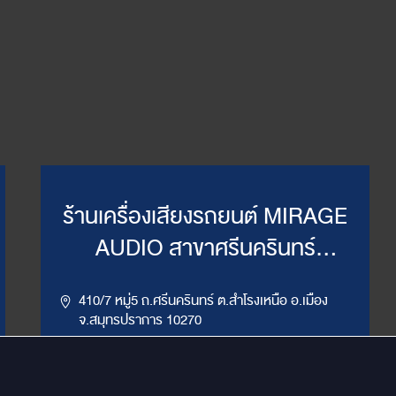
ร้านเครื่องเสียงรถยนต์ MIRAGE
AUDIO สาขาศรีนครินทร์
(WillyMirage)
410/7 หมู่5 ถ.ศรีนครินทร์ ต.สำโรงเหนือ อ.เมือง
จ.สมุทรปราการ 10270
,
086-956-6659
02-385-7492, 02-385-7849
LINE ID : @mirage1