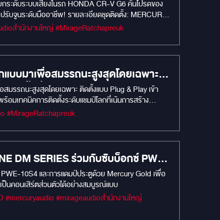
Y ยกระดับระบบเสียงในรถ HONDA CR-V G6 คันโปรดของ
หลัง MERCURY CE-165 2-Ways Component Speaker
มการปรับจูนระดับมืออาชีพ! รายละเอียดชุดติดตั้ง: MERCURY
coil Magnet Side : 80x32x15mm (11.2oz) 38mm. Slik
Y C60 (คู่หลัง): ลำโพงแกนร่วมที่ช่วยเสริมสร้าง
it :7Khz,3dB/OCT Sensitivity : 89dB/w/m
#MIRAGEM1 #Car Audio #เครื่องเสียงรถยนต์ #MIRAGEAUDIO #MercuryDsp8.4HD #mirageaudioสำนักงานใหญ่ #MirageRatchapreuk
นมิติเสียง (Time Alignment) และ EQ ให้เหมาะสมกับสภาพ
ับ SUBBOX มหัศจรรย์ยอดนิยม MERCURY DSP 8.4 HD
โพงคู่หน้า MERCURY R62 ลำโพงรุ่นใหญ่ระดับงานแข่งขัน
กแบบมาเพื่อสมรรถนะสูงสุดโดยเฉพาะ
 Rated Power : 30W Max Power : 120W Strontium
ระหยัดพื้นที่ใช้สอยด้วย SUBWOOFER
มรรถนะสูงสุดโดยเฉพาะ ติดตั้งแบบ Plug & Play เข้า
er network unite : 3.5KHz,12dB/oct Sensitivity :
้อมเทคนิคการติดตั้งระดับแชมป์โลกที่เน้นการสร้าง
น้นการสร้าง ACOUSTIC ROOM ด้วยแผ่น
e Tweeter : 29 mm Black woven paper cone with
6.5inch black PP with Mica Cone With Rubber
#MIRAGEM1 #WillyMirageSoundMaster #MIRAGEAUDIO #MercuryDsp8.4HD #mercuryaudio #MirageRatchapreuk
mm. Slik dome tweeter Neodymium magnet
9dB/w/m Impedance : 4Q Rated Power : 40w
PINE DM SERIES ร่วมกับซับบ็อกซ์ PWE-
ซ์ PWE-10S4 และการแดมป์ประตูด้วย Mercury Gold เพื่อ
เป็นคอนเสิร์ตส่วนตัวได้อย่างสมบูรณ์แบบ