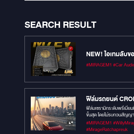
SEARCH RESULT
NEW! ไอเทมลับของค
ฟิล์มรถยนต์ C
ฟิล์มเซรามิกระดับพรีเมียมที่อัปเกรดเพื่อรถยนต์ไฟฟ้า (
ขั้นสุด โดยไม่รบกวนสัญญา
#MIRAGEM1 #WillyMirageSoundMaster #เครื่องเสียงรถยนต์ #MIRAGEAUDIO #MercuryDsp8.4HD #mirageaudioสำนักงานใหญ่
#MirageRatchapreuk