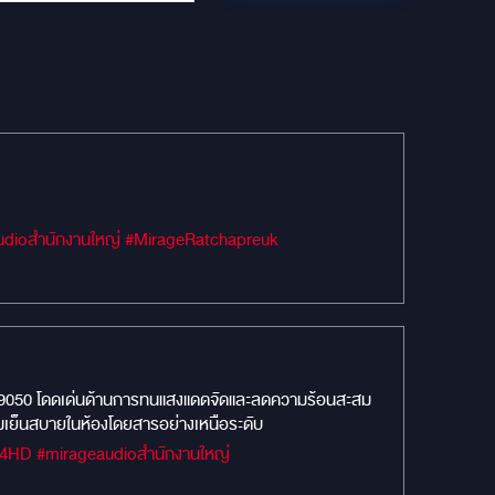
#MIRAGEM1 #Car Audio #เครื่องเสียงรถยนต์ #MIRAGEAUDIO #MercuryDsp8.4HD #mirageaudioสำนักงานใหญ่ #MirageRatchapreuk
ามเย็นสบายในห้องโดยสารอย่างเหนือระดับ