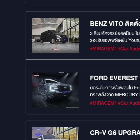
BENZ VITO ติดตั้ง
3 สิ่งมหัศจรรย์ยอดนิยม ในรถ BENZ VITO อันดับที่ จอเพดานระบบ Android หน้าจอขนาด 15.6 นิ้ว ทัชสกรีนบนหน้าจอได้ พับเก็บได สเปค RAM 4 / ROM 64
รองรับแอพพลิเคชั่น Yout
อันดับที่ ชุดเครื่องเสี
ติดตั้งซ่อนใต้เบาะไม่เปลื
: 90 DB Impedence : 4
Response : 68-22000Hz 
120W Aluminum Casing S
FORD EVEREST ยก
165 2-Ways Component S
ยกระดับการฟังเพลงใน Ford E
80x32x15mm (11.2oz) 3
ทรงพลังจาก MERCURY ที่ให้
:7Khz,3dB/OCT Sensitivity : 
ทุกย่านความถี่เสียงในห้
เพดานระบบ Android หน้าจอขนาด 15.6 นิ้ว ทัชสกรีนบนหน้าจอไ
) ซับวูฟเฟอร์พร้อมแอมป์ใน
Online อันดับที่ DAMP ท
มหัศจรรย์ยอดนิยม MERCURY
MERCURY R62 ลำโพงรุ่นให
Power : 30W Max Power
CR-V G6 UPGRADE
network unite : 3.5KHz