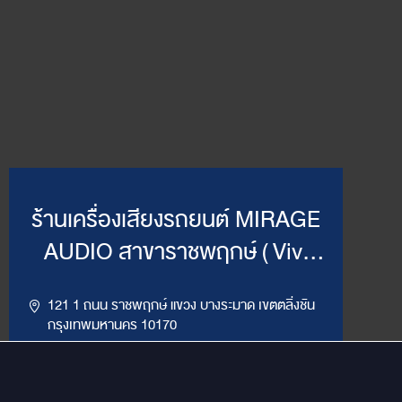
ร้านเครื่องเสียงรถยนต์ MIRAGE
AUDIO สาขาราชพฤกษ์ ( Vivi
Mirage )
121 1 ถนน ราชพฤกษ์ แขวง บางระมาด เขตตลิ่งชัน
กรุงเทพมหานคร 10170
,
094-964-4445
02-432-2295
LINE ID : @MirageRP