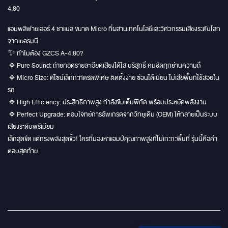
4.80
แอมพลิฟายเออร์ 4 ชาแนล ขนาด Micro ที่ผสานเทคโนโลยีและวิศวกรรมเสียงระดับโลก
จากเยอรมนี
✨ ทำไมต้อง GZCS A-4.80?
🔹Pure Sound: ถ่ายทอดรายละเอียดเสียงได้ใส บริสุทธิ์ คมชัดทุกย่านความถี่
🔹Micro Size: ดีไซน์เล็กกะทัดรัดพิเศษ ติดตั้งง่าย ซ่อนได้เนียน ไม่เสียพื้นที่ใช้สอยใน
รถ
🔹High Efficiency: ประสิทธิภาพสูง กำลังขับเต็มพิกัด พร้อมประหยัดพลังงาน
🔹Perfect Upgrade: ตอบโจทย์การอัพเกรดจากวิทยุเดิม (OEM) ให้กลายเป็นระบบ
เสียงระดับพรีเมียม
เล็กสุดขีด แต่ทรงพลังสุดขั้ว! ใครที่มองหาแอมป์คุณภาพสูงที่ไม่เกะกะพื้นที่ รุ่นนี้คือคำ
ตอบสุดท้าย