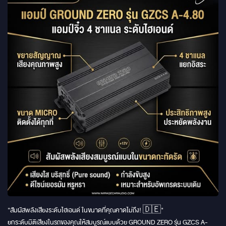
"สัมผัสพลังเสียงระดับไฮเอนด์ ในขนาดที่คุณคาดไม่ถึง! 🇩🇪"
ยกระดับมิติเสียงในรถของคุณให้สมบูรณ์แบบด้วย GROUND ZERO รุ่น GZCS A-