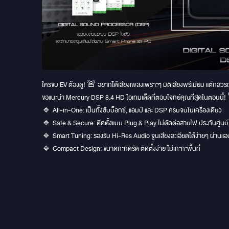
ใครขับ EV ต้องดู! 🚨 อยากได้เสียงเพลงเพราะๆ มิติเสียงพรีเมียม แต่กลัวร
ขอแนะนำ Mercury DSP 8.4 HD ไอเทมเด็ดที่ตอบโจทย์คุณที่สุดในตอนนี้
🔹 All-in-One: เป็นทั้งซับบ็อกซ์, แอมป์ และ DSP ครบจบในเครื่องเดียว
🔹 Safe & Secure: ติดตั้งแบบ Plug & Play ไม่ตัดต่อสายไฟ ประกันศูนย์
🔹 Smart Tuning: รองรับ Hi-Res Audio จูนเสียงละเอียดได้ง่ายๆ ผ่าน
🔹 Compact Design: ขนาดกะทัดรัด ติดตั้งง่าย ไม่เกะกะพื้นที่