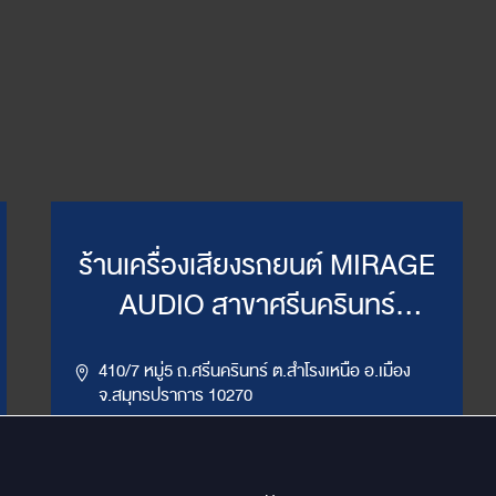
ร้านเครื่องเสียงรถยนต์ MIRAGE
AUDIO สาขาศรีนครินทร์
(WillyMirage)
410/7 หมู่5 ถ.ศรีนครินทร์ ต.สำโรงเหนือ อ.เมือง
จ.สมุทรปราการ 10270
,
086-956-6659
02-385-7492, 02-385-7849
LINE ID : @mirage1