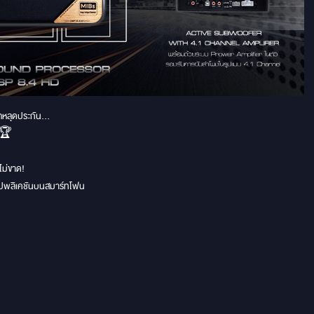
ถหลุดประกัน...
! 🏆
ไม่ขาด!
แอปพลิเคชันบนสมาร์ทโฟน