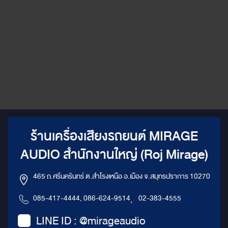
พรีเมียมในการผลิตชิ้นส่วนทุกชิ้น
เพื่อให้มั่นใจว่าชุดแต่งมีความ
ทนทานและสวยงามยาวนาน ติด
ตั้งง่าย: ชุดแต่งถูกออกแบบมาให้
ติดตั้งได้ง่าย โดยไม่ต้องดัดแปลง
โครงสร้างตัวรถมากนัก แปลงโฉม
Benz Vito ของคุณให้โดดเด่นไม่
เหมือนใคร: เปลี่ยนรถตู้ธรรมดาให้
กลายเป็นรถยนต์หรูที่สะท้อน
รสนิยมของคุณ จอ TV ขนาด 40
นิ้ว พร้อม Partition กั้นกลางสุด
หรู และ ฟังก์ชั่นพับเบาะจาก
Partition มาเป็นที่นั่ง: เพิ่มความ
สะดวกสบายในการเดินทาง ด้วย
ร้านเครื่องเสียงรถยนต์ MIRAGE
จอทีวีขนาดใหญ่ที่สามารถปรับ
องศาได้ตามต้องการ พร้อม
AUDIO สำนักงานใหญ่ (Roj Mirage)
Partition กั้นกลางที่สามารถปรับ
เปลี่ยนเป็นที่นั่งได้ สิ่งที่คุณจะได้
รับ: ห้องโดยสารที่กว้างขวางและ
465 ถ.ศรีนครินทร์ ต.สำโรงเหนือ อ.เมือง จ.สมุทรปราการ 10270
หรูหรา เสมือนห้องรับรองส่วนตัว
เคลื่อนที่ ระบบความบันเทิงที่ครบ
085-417-4444, 086-624-9514
,
02-383-4555
ครัน ตอบสนองทุกความต้องการ
ความสะดวกสบายในการเดินทาง
LINE ID : @mirageaudio
ที่เหนือกว่า รถยนต์ที่มีเอกลักษณ์
เฉพาะตัว ทำไมต้องเลือกชุดแต่ง