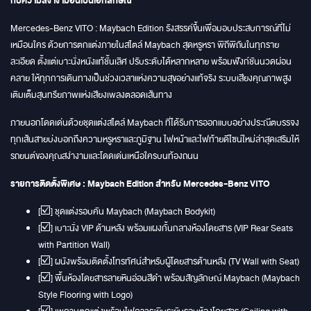
กับความสง่างามอันเป็นเอกลักษณ์
Mercedes-Benz VITO : Maybach Edition รังสรรค์ขึ้นเพื่อมอบประสบการณ์ที่ไม่
เหมือนใคร ด้วยการตกแต่งภายในสไตล์ Maybach สุดหรูหรา พิถีพิถันในทุกราย
ละเอียด ตั้งแต่เบาะนั่งหนังแท้ชั้นเลิศ ปรับระดับได้หลากหลาย พร้อมฟังก์ชันนวดผ่อน
คลาย ให้ทุกการเดินทางเป็นช่วงเวลาแห่งความสุขอย่างแท้จริง ระบบเสียงคุณภาพสูง
เติมเต็มสุนทรียภาพแห่งเสียงเพลงตลอดเส้นทาง
ภายนอกโดดเด่นด้วยชุดแต่งสไตล์ Maybach ที่ได้รับการออกแบบอย่างประณีตบรรจง
ทุกเส้นสายบ่งบอกถึงความหรูหราและภูมิฐาน ไฟหน้าและไฟท้ายดีไซน์ใหม่ล่าสุดเสริมให้
รถยนต์ของคุณสง่างามและโดดเด่นเหนือใครบนท้องถนน
รายการติดตั้งพิเศษ : Maybach Edition สำหรับ Mercedes-Benz VITO
[☑️] ชุดแต่งรอบคัน Maybach (Maybach Bodykit)
[☑️] เบาะนั่ง VIP ด้านหลัง พร้อมแผงกั้นกลางห้องโดยสาร (VIP Rear Seats
with Partition Wall)
[☑️] ผนังพร้อมติดตั้งโทรทัศน์สำหรับผู้โดยสารด้านหลัง (TV Wall with Seat)
[☑️] พื้นห้องโดยสารลายหินอ่อนสีดำ พร้อมสัญลักษณ์ Maybach (Maybach
Style Flooring with Logo)