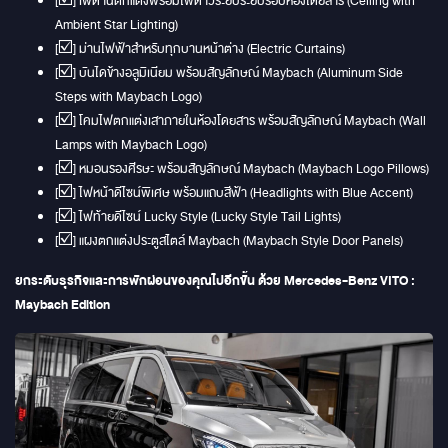
[☑️] เพดานตกแต่งพร้อมไฟดาวระยิบระยับรอบห้องโดยสาร (Ceiling with
Ambient Star Lighting)
[☑️] ม่านไฟฟ้าสำหรับทุกบานหน้าต่าง (Electric Curtains)
[☑️] บันไดข้างอลูมิเนียม พร้อมสัญลักษณ์ Maybach (Aluminum Side
Steps with Maybach Logo)
[☑️] โคมไฟตกแต่งเสาภายในห้องโดยสาร พร้อมสัญลักษณ์ Maybach (Wall
Lamps with Maybach Logo)
[☑️] หมอนรองศีรษะ พร้อมสัญลักษณ์ Maybach (Maybach Logo Pillows)
[☑️] ไฟหน้าดีไซน์พิเศษ พร้อมแถบสีฟ้า (Headlights with Blue Accent)
[☑️] ไฟท้ายดีไซน์ Lucky Style (Lucky Style Tail Lights)
[☑️] แผงตกแต่งประตูสไตล์ Maybach (Maybach Style Door Panels)
ยกระดับธุรกิจและการพักผ่อนของคุณไปอีกขั้น ด้วย Mercedes-Benz VITO :
Maybach Edition