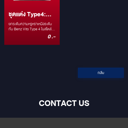
ชุดแต่ง Type4:
Benz Vito ชุดแต่ง
ยกระดับความหรูหราเหนือระดับ
Maybach Style
กับ Benz Vito Type 4 ในสไตล์
Maybach สัมผัสประสบการณ์
0 .-
การเดินทางที่เหนือชั้นกว่าใคร
หากคุณกำลังมองหารถตู้หรูที่
ผสมผสานความสง่างามและ
ฟังก์ชันการใช้งานได้อย่างลงตัว
ชุดแต่ง Benz Vito Type 4 ใน
สไตล์ Maybach คือคำตอบที่คุณ
ตามหา ด้วยการออกแบบที่ได้รับ
กลับ
แรงบันดาลใจจากรถยนต์ระดับเรือ
ธงอย่าง Maybach ทำให้ Benz
Vito ของคุณกลายเป็นรถยนต์
หรูหราที่โดดเด่นไม่เหมือนใคร จุด
เด่นของชุดแต่ง: ดีไซน์หรูหรา สไตล์
CONTACT US
Maybach: ทุกองค์ประกอบของ
ชุดแต่งถูกออกแบบมาเพื่อสะท้อน
ถึงความหรูหราและความสง่างาม
ของแบรนด์ Maybach ตั้งแต่กระจัง
หน้า ไปจนถึงล้ออัลลอยด์ดีไซน์
พิเศษ วัสดุคุณภาพสูง: เราใช้วัสดุ