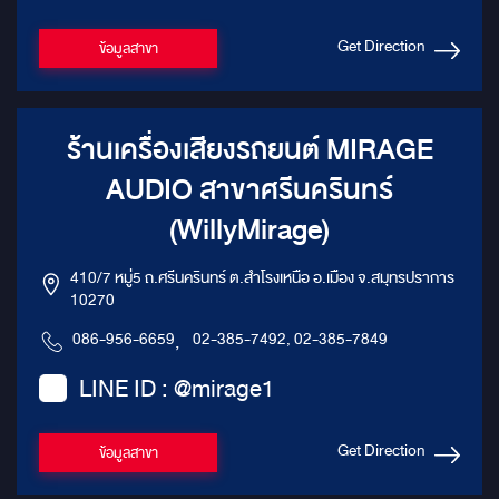
สไตล์ Maybach สำหรับ Benz
Vito? ยกระดับภาพลักษณ์: ทำให้
Get Direction
ข้อมูลสาขา
รถของคุณดูโดดเด่นและมีระดับ
มากยิ่งขึ้น เพิ่มมูลค่า: ชุดแต่ง
สามารถเพิ่มมูลค่าของรถยนต์ของ
คุณได้ ตอบสนองทุกไลฟ์สไตล์: ไม่
ร้านเครื่องเสียงรถยนต์ MIRAGE
ว่าจะเป็นการใช้งานส่วนตัว หรือ
การใช้งานเพื่อธุรกิจ ชุดแต่งสไตล์
AUDIO สาขาศรีนครินทร์
Maybach ก็สามารถตอบสนองได้
อย่างลงตัว สัมผัสประสบการณ์
(WillyMirage)
การเดินทางที่เหนือระดับไปกับ
Benz Vito Type 4 ในสไตล์
Maybach วันนี้
410/7 หมู่5 ถ.ศรีนครินทร์ ต.สำโรงเหนือ อ.เมือง จ.สมุทรปราการ
10270
086-956-6659
,
02-385-7492, 02-385-7849
LINE ID : @mirage1
Get Direction
ข้อมูลสาขา