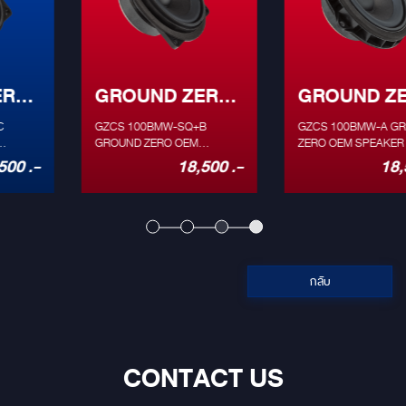
GROUND ZERO
GROUND ZERO
- GZCS
GZCS 100BMW-
GZCS 100BMW-SQ+B
GZCS 100BMW-A GROUND
100BMW-SQ+B
GROUND ZERO OEM
SQ+A
ZERO OEM SPEAKER BMW -
SPEAKER BMW - Car specific
Car specific 2 way component
18,500 .-
18,500 .-
2 way component system
system ”Made in Germany” -
”Made in Germany” - 4”
4” Midwoofer with paper-fibre
Midwoofer with paper-fibre
cone and rubber surround -
cone and rubber surround -
1.02” copper voice coil /
1.02” copper voice coil /
BIMAX® spider - 1” Silk dome
BIMAX® spider - 1” Silk dome
tweeter - Power handling: 50
tweeter - Power handling: 50
W RMS / 100 W MAX - SPL:
กลับ
W RMS / 100 W MAX - SPL:
87 dB / Impedance: 3 Ohm /
87 dB / Impedance: 3 Ohm /
frequency range 100 Hz – 25
frequency range 100 Hz – 25
kHz - Recommended high
kHz - Recommended high
pass filter at 150 Hz with a
pass filter at 150 Hz with a
slope of 12 dB/Oct
CONTACT US
slope of 12 dB/Oct