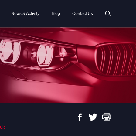
News & Activity
Blog
Contact Us
euk