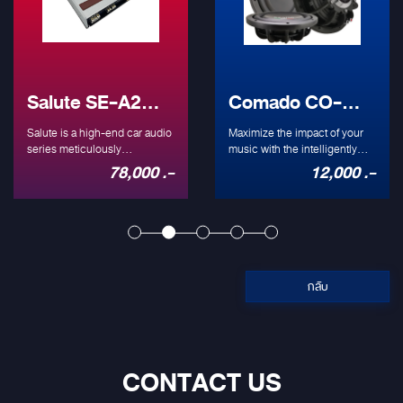
Comado CO-
MERCURY
W10 Subwoofer
M1000 Spare
Maximize the impact of your
อัพพลังเบสให้ลึกสุดใจ ✔หมด
music with the intelligently
Wheel
ปัญหาเรื่องพื้นที่ใช้สอย ✔หมด
designed Comado CO-W10
ปัญหาเรื่องคำนวนปริมาตรตู้ซัพ
12,000 .-
16,900 .-
Subwoofer
subwoofer, ensuring crystal-
✔หมดปัญหาเรื่องการตีตู้ . ด้วย
clear bass notes.
ซัพหลุมยางอะไหล่ ขนาด 11"
#MERCURY #M1000 THE
EVOLUTION OF POWERFUL
กลับ
CONTACT US