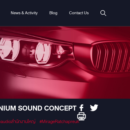
News & Activity
Blog
Contact Us
LUMINIUM SOUND CONCEPT
eaudioสำนักงานใหญ่
#MirageRatchapreuk