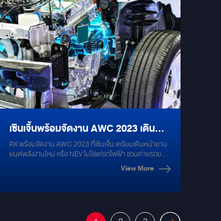
ใหม่ล่าสุดจาก Mercury DSP 10.4HD ขับลำโพงได้อีก 4CH
ยกระดับการเดินทางของคุณด้วยชุดแต่ง Benz Vito แนว VIP
พร้อม BT hires #Promotion ร้อนแรงที่สุดในรอบปี ผ่อน
Maybach Style จาก Mirage Audio ติดต่อเราเพื่อรับคำ
0% สูงสุด 10 เดือน!! รับจองชุดเครื่องเสียงในงาน
ปรึกษาและดูตัวอย่างผลงานของเราได้ที่โชว์รูม Mirage Audio
MotorExpo พร้อมติดตั้งฟรีทุกชุด #mirageaudio
วันนี้
#motorexpo2023 #alpine #mercury #esatto
#groundzero #alphacoutic
เซินเจิ้นพร้อมจัดงาน AWC 2023 เดิน
RX พร้อมจัดงาน AWC 2023 ที่เซินเจิ้น เตรียมเดินหน้ายาน
หน้ายานยนต์พลังงานใหม่ ไม่ใช่แค่
ยนต์พลังงานใหม่ หรือ NEV ไม่ใช่แค่รถไฟฟ้า ชวนค่ายรถยนต์
เมืองไทยเข้าร่วมส่องเทคโนโลยี นายบรู๊ซ ชู ผู้จัดการโครงการ
รถไฟฟ้า
View More
อาร์เอ็กซ์ เกรทเทอร์ ไชน่า หรือ RX กล่าวว่า จากการที่จีนเป็น
ศูนย์กลางการผลิตยานยนต์และตลาดผู้ใช้ยานยนต์ที่ใหญ่
ที่สุดในโลกมาอย่างต่อเนื่องนานถึง 14 ปี เพราะการผลิตยาน
ยนต์ของจีนไม่ได้ผลิตใช้ในประเทศเท่านั้น แต่จีนได้ส่งออกไป
จำหน่ายทั่วโลก ไตรมาส 1/66 ของปีนี้จีนได้กลายเป็นประเทศ