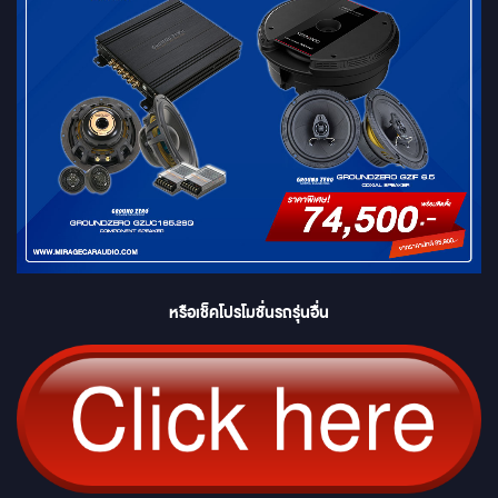
หรือเช็คโปรโมชั่นรถรุ่นอื่น