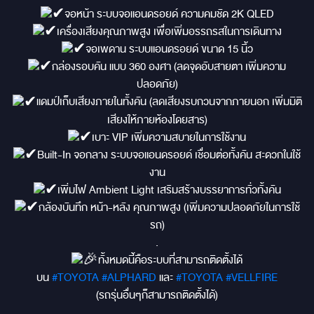
จอหน้า ระบบจอแอนดรอยด์ ความคมชัด 2K QLED
เครื่องเสียงคุณภาพสูง เพื่อเพิ่มอรรถรสในการเดินทาง
จอเพดาน ระบบแอนดรอยด์ ขนาด 15 นิ้ว
กล่องรอบคัน แบบ 360 องศา (ลดจุดอับสายตา เพิ่มความ
ปลอดภัย)
แดมป์เก็บเสียงภายในทั้งคัน (ลดเสียงรบกวนจากภายนอก เพิ่มมิติ
เสียงให้ภายห้องโดยสาร)
เบาะ VIP เพิ่มความสบายในการใช้งาน
Built-In จอกลาง ระบบจอแอนดรอยด์ เชื่อมต่อทั้งคัน สะดวกในใช้
งาน
เพิ่มไฟ Ambient Light เสริมสร้างบรรยาการทั่วทั้งคัน
กล้องบันทึก หน้า-หลัง คุณภาพสูง (เพิ่มความปลอดภัยในการใช้
รถ)
.
ทั้งหมดนี้คือระบบที่สามารถติดตั้งได้
บน
#TOYOTA
#ALPHARD
และ
#TOYOTA
#VELLFIRE
(รถรุ่นอื่นๆก็สามารถติดตั้งได้)
.