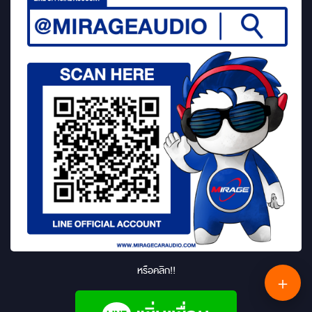
หรือคลิก!!
＋