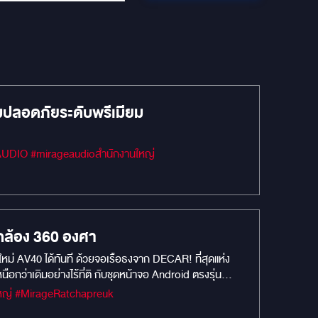
ลอดภัยระดับพรีเมียม
กล้อง 360 องศา
ใหม่ AV40 ได้ทันที ด้วยจอเรือธงจาก DECAR! ที่สุดแห่ง
ว่าเดิมอย่างไร้ที่ติ กับชุดหน้าจอ Android ตรงรุ่น
พื่อรถ Alphard & Vellfire AV30 โดยเฉพาะ UPGRADE TO
#MIRAGEM1 #Car Camera #กล้องบันทึกหน้ารถยนต์ #MIRAGEAUDIO #mirageaudioสำนักงานใหญ่ #MirageRatchapreuk
ัย: พลิกโฉมคอนโซลเดิมให้ดูโมเดิร์นและพรีเมียม ถอด