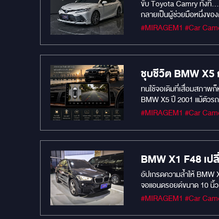
ขับ Toyota Camry ทั้งที.
กลายเป็นผู้ช่วยมือหนึ่งข
กลางวันหรือกลางคืน ทะเบี
ถ้วน ดีไซน์เรียบหรู สไตล์ม
เสถียร และรวดเร็ว "เพราะร
ชุบชีวิต BMW X5 ก
ทนใช้จอเดิมที่เสื่อมสภาพ
BMW X5 ปี 2001 แม้ตัวรถจะยังดูหรู ขับ
ไลฟ์สไตล์ การขับขี่ยุคนี้
ทำให้คอนโซลเสียความเดิม 
แบบ พรีเมี่ยมเนียนตา! . ที่ MIRAGE AUDIO เราเลือกใช้จอ Android ตรงรุ่น สเปก RAM 8 / ROM 256 พร้อมกล้อง 360 องศา ที่ออกแบบให้เข้ากับ BMW X5 โดย
เฉพาะ ทั้งความลื่น ความค
X5? มาดูจากมุมของคนใช้จริ
BMW X1 F48 เปลี่ย
งาน” ที่ตอบโจทย์ทุกวันค
อัปเกรดความล้ำให้ BMW X1
ลื่น โหลดไว ตอบโจทย์ทุกกา
จอแอนดรอยด์ขนาด 10 นิ้ว
Eye View และระบบหมุนดูรถ
มองหลังระบบ AHD – ภาพคมช
เดิมเหมือนออกจากโรงงาน เ
ทันที ไม่ต้องใช้สาย – ฟัง
ความรู้สึกของเจ้าของครับ 
และระบบเดิมของรถได้ครบ
ของ BMW X5 เอาไว้ให้มากท