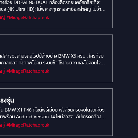
นทางด้วย DDPAI N5 DUAL กล้องติดรถยนต์อัจฉริยะที่จะ
ซล (4K Ultra HD): ไม่พลาดทุกรายละเอียดสำคัญ ไม่ว่าจะ
งรอบคัน ครอบคลุมทุกมุมอับสายตา บันทึกเหตุการณ์ได้ครบ
#MIRAGEM1 #Car Camera #กล้องบันทึกหน้ารถยนต์ #MIRAGEAUDIO #mirageaudioสำนักงานใหญ่ #MirageRatchapreuk
ัศนวิสัย เทคโนโลยีอัจฉริยะ: เชื่อมต่อดูผ่านมือถือได้ง่ายๆ
ลาสสิกของสายรถยุโรปปีลึกอย่าง BMW X5 ครับ . ใครที่ขับ
และไม่ตอบโจทย์
บรถยุคนี้ได้จริงเหรอ?" ถ้าคุณกังวลว่าหากเปลี่ยนจอแล้วจะ
#MIRAGEM1 #Car Camera #กล้องบันทึกหน้ารถยนต์ #MIRAGEAUDIO #mirageaudioสำนักงานใหญ่ #MirageRatchapreuk
ผ่านเทคโนโลยีที่ถูกต้อง ถึงช่วยชุบชีวิตคอนโซลรถคุณได้
ของรถไว้ครบ . ทำไมไอเทมชุดนี้ถึงตอบโจทย์คนรักรถ BMW
องจอรุ่นนี้ ไม่ได้มีแค่ความสวย แต่คือ “ประสบการณ์ใช้
งรุ่น
otify, Google Maps, CarPlay และ Android Auto ใช้งาน
ุ่น BMW X1 F48 ดีไซน์พรีเมียม ฟังก์ชันครบจบในจอเดียว
อเข้าเกียร์ถอย ภาพรอบคันจะแสดงทันที พร้อมมุมมอง Bird’s
พร้อม Android Version 14 ใหม่ล่าสุด! อัปเกรดกล้อง
วามคลาสสิกของรถ งานติดตั้งเนียนตรงรุ่น เข้ากับคอนโซล
arPlay / Android Auto แบบไร้สาย – เชื่อมต่อสมาร์ตโฟน
าเข้าใจว่า “รถยุโรปคลาสสิก” ไม่ใช่แค่รถ… แต่มันคือ
#MIRAGEM1 #Car Camera #กล้องบันทึกหน้ารถยนต์ #MIRAGEAUDIO #mirageaudioสำนักงานใหญ่ #MirageRatchapreuk
รุ่น BMW X1 F48 – ไม่ตัดต่อสายไฟ – ใช้งานร่วมกับกล้อง
มัย พร้อมงานติดตั้งเนียนตา โดยยังคงความสวยและเสน่ห์เดิม
ห้ทีมงาน MIRAGE AUDIO แนะนำชุดที่เหมาะกับรถของคุณ