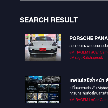
SEARCH RESULT
PORSCHE PANAME
#MIRAGEM1 #Car Camera #Car Audio #เครื่องเสียงรถยนต์ #กล้องบันทึกหน้ารถยนต์ #MIRAGEAUDIO #mirageaudioสำนักงานใหญ่
#MirageRatchapreuk
เทคโนโลยีล่ำหน้
เปลี่ยนความจำเจใน Alphard
การยกระดับห้องโดยสารสำหร
พรีเมียมจาก DECAR แบรนด์
NEWEST AV40 INSTANTLY - 