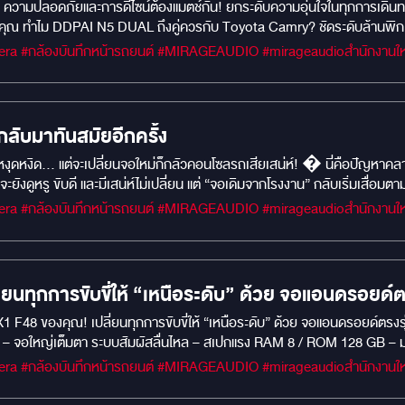
.. ความปลอดภัยและการดีไซน์ต้องแมตช์กัน! ยกระดับความอุ่นใจในทุกการเดิ
องคุณ ทำไม DDPAI N5 DUAL ถึงคู่ควรกับ Toyota Camry? ชัดระดับล้านพิกเ
ยนคันหน้าชัดเจน มั่นใจได้ 100% กล้องคู่หน้า-หลัง (Dual Camera): ปกป้อ
ินิมอล: ติดตั้งแล้วกลมกลืนไปกับคอนโซลอันหรูหราของ Toyota Camry ไม่บดบังท
ถหรูระดับผู้นำอย่าง Camry คู่ควรกับระบบความปลอดภัยที่ดีที่สุดเท่านั้น"
ลับมาทันสมัยอีกครั้ง
ก็หงุดหงิด… แต่จะเปลี่ยนจอใหม่ก็กลัวคอนโซลรถเสียเสน่ห์! � นี่คือปัญหาค
ดี และมีเสน่ห์ไม่เปลี่ยน แต่ “จอเดิมจากโรงงาน” กลับเริ่มเสื่อมตามกาลเวลา ทั้งภาพไม่คม ระบบช้า ใช้งานยาก 
อีกต่อไป . หลายคนอาจสงสัยว่า "รถปี 2001... จะอัปเกรดเทคโนโลยีให้ล้ำสมัยแบ
ความคลาสสิกของรถหายไป โพสต์นี้เราจะพาไขข้อข้องใจครับ ว่าทำไมการเปลี่ยน
มชัด และการเชื่อมต่อที่ตอบโจทย์การใช้งานยุคใหม่ โดยยังคงภาพลักษณ์เดิม
งกันครับ 1. จอ Android ตรงรุ่น สเปกแรง ใช้งานลื่นเหมือนรถยุคใหม่ จุดเด่นข
นทุกการขับขี่ให้ “เหนือระดับ” ด้วย จอแอนดรอยด์ตร
รับ ด้วยสเปก จอ Android RAM 8 / ROM 256 รองรับ Netflix, YouTube, Sp
 F48 ของคุณ! เปลี่ยนทุกการขับขี่ให้ “เหนือระดับ” ด้วย จอแอนดรอยด์ตรงร
รขับขี่ครับ 2. กล้อง 360 องศา เพิ่มความมั่นใจทุกการจอด เปิดไฟเลี้ยวหรื
 – จอใหญ่เต็มตา ระบบสัมผัสลื่นไหล – สเปกแรง RAM 8 / ROM 128 GB – มา
แบบ 3D ช่วยลดมุมอับ จอดง่ายขึ้นมากครับ 3. อัปเกรดเทคโนโลยี โดยยังคงค
ัดระดับ Full HD – มองเห็นได้ชัดทั้งกลางวันและกลางคืน รองรับ Apple C
พิ่มความทันสมัยโดยไม่เสียเสน่ห์ของ BMW X5 เดิมครับ ที่ MIRAGE AUDIO เร
เพลง / ดู YouTube / ใช้งานแผนที่ ได้ครบทุกแอป ติดตั้งแบบ Plug & Play ตรง
เราเลยเลือกอัปเกรดเฉพาะสิ่งที่ช่วยให้ใช้งานสะดวกขึ้น ด้วยเทคโนโลยีที่ทันส
ี่สุด หากจอเดิมเริ่มไม่ตอบโจทย์…ลองเข้ามาสัมผัสการใช้งานจริง พร้อมใ