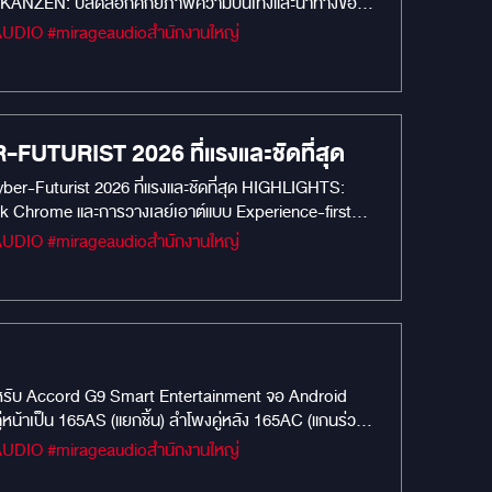
OID KANZEN: ปลดล็อกศักยภาพความบันเทิงและนำทางของ
รงไม่สะดุด: ด้วย RAM 8GB / ROM 256GB และ CPU 8-
ดระดับ 2K: เพลิดเพลินกับภาพและวิดีโอระดับ QLED 2K
้องการ ไม่ว่าจะเป็น Netflix, Disney+ หรือการนำทาง
ด้ว่าทุกเสียงเพลงในรถของคุณจะทรงพลังและคมชัด รองรับ
m M300: อุ่นใจทุกเส้นทาง (พร้อมติดตั้งใน Alphard 30)
FUTURIST 2026 ที่แรงและชัดที่สุด
อย่างชัดเจน โหมดบันทึกขณะจอด: ช่วยปกป้องรถ Alphard
่: ทีมงานมืออาชีพของเราจะดูแลการติดตั้งอย่างประณีต ไม่
Cyber-Futurist 2026 ที่แรงและชัดที่สุด HIGHLIGHTS:
k Chrome และการวางเลย์เอาต์แบบ Experience-first
ลื่นไหลไม่มีสะดุดทุกแอปพลิเคชัน Vision 360°: มั่นใจ
 Dual-Screen Experience: จอหน้าดีไซน์ใหม่ แปลงโฉม
บ Full HD Perfect Sync: เล่นพร้อมกันทั้งจอหน้าและจอ
ตและดีไซน์แบบ Cyber-Futurist ผสมผสานเทคโนโลยี AI เข้า
ดสำหรับ Accord G9 Smart Entertainment จอ Android
เป็น 165AS (แยกชิ้น) ลำโพงคู่หลัง 165AC (แกนร่วม)
0: กล้องบันทึกรุ่นใหม่ คมชัด มั่นใจทุกการเดินทาง