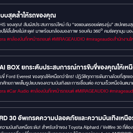
บบสุดล้ำให้รถของคุณ
ด RAM 8GB / ROM 256GB ตอบโจทย์ทุกการใช้งาน ดู
อปได้ลื่นไหลไม่สะดุด! มาพร้อมกล้องมองภาพ รอบคัน 360° คมชัดทุกมุม มอ
มาลัย เหมือนจอเดิมจากโรงงาน
FORD EVEREST AI BOX ยกระดับประสบการณ์การขับขี่ของคุณให้เห
่ Ford Everest ของคุณให้เหนือกว่าใคร! ปฏิวัติทุกการเดินทางด้วยที่สุดของ
ัดเก็บจุใจ: ROM 128GB ให้คุณดาวน์โหลดแอปโปรด, เพลง, และวิดีโอได้ไม่อั้น โ
รับ Google Maps, YouTube, Netflix และแอปอื่นๆ อีกมากมายจาก Google Pla
าย สั่งงานด้วยเสียง: ควบคุมฟังก์ชันต่างๆ ได้ง่ายๆ ด้วยคำสั่งเสียง ให้ค
้องทุกเส้นทางของคุณ คมชัดทุกรายละเอียด: บันทึกภาพความละเอียดสูง ทั้งก
ากสำคัญในทุกเหตุการณ์ไม่คาดฝัน ด้วยระบบบันทึกแบบวนซ้ำและ G-sensor เ
 30 อัพเกรดความปลอดภัยและความบันเทิงเหนือร
แอปพลิเคชัน ดีไซน์กลมกลืน: ขนาดกะทัดรัด ไม่บดบังทัศนวิสัย ติดตั้งได้อย่าง
มบันเทิงเหนือระดับ! สำหรับเจ้าของ Toyota Alphard / Vellfire 30 ที่ต
าคตก่อนใครได้แล้ววันนี้!