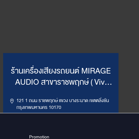
ร้านเครื่องเสียงรถยนต์ MIRAGE
AUDIO สาขาราชพฤกษ์ ( Vivi
Mirage )
121 1 ถนน ราชพฤกษ์ แขวง บางระมาด เขตตลิ่งชัน
กรุงเทพมหานคร 10170
,
094-964-4445
02-432-2295
LINE ID : @MirageRP
Promotion