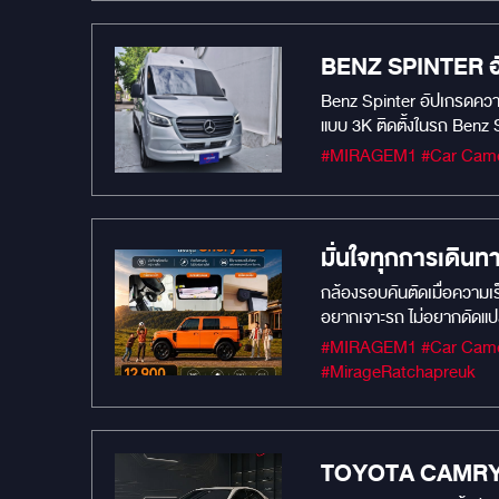
แบบความหรูหรามาจากโฉมใหม
ผ่านหน้าจอได้อย่างสมบูร
ด้วยการรวมระบบกล้องรอบท
BENZ SPINTER อ
สอบรอบคันด้วยเลนส์จับภาพ
Benz Spinter อัปเกรดคว
(ซ้ายและขวา): มั่นใจทุกกา
แบบ 3K ติดตั้งในรถ Benz 
มั่นใจสูงสุดกับแบรนด์มา
ขับเคลื่อนโดยเซนเซอร์ S
ยาวๆ ด้วยการรับประกันสินค
เก็บรายละเอียดได้อย่างยอ
เท่านั้น แวะมาเปลี่ยนโฉมร
ถอยหลัง กล้องติดรถยนต์ทำเ
สัญญาณคู่ โซลูชั่นซุปเปอร
มั่นใจทุกการเดิน
กล้องรอบคันตัดเมื่อความเร
อยากเจาะรถ ไม่อยากดัดแป
ออกแบบให้ติดตั้งแทนที่ไฟ
#MIRAGEM1 #Car Camera #Car Audio #เครื่องเสียงรถยนต์ #กล้องบันทึกหน้ารถยนต์ #MIRAGEAUDIO #mirageaudioสำนักงานใหญ่
มองเห็นด้านหลังได้ต่อเนื
#MirageRatchapreuk
กระทบการรับประกัน
TOYOTA CAMRY ขับ