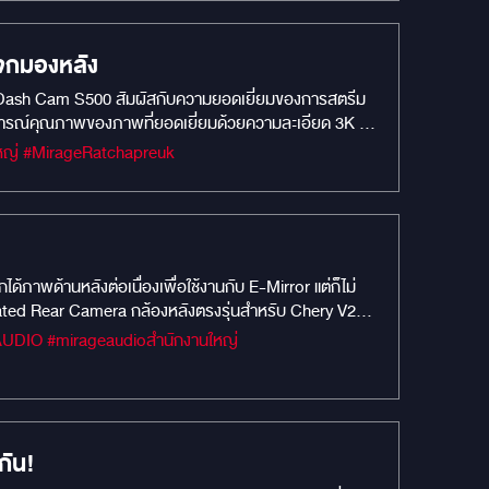
การควบคุมระบบปรับอากาศ (แอร์) ทั้งด้านหน้าและด้านหลัง
WATCH): หมดปัญหาเรื่องมุมอับสายตาของรถตู้ไซส์ใหญ่
ละปลอดภัยที่สุด: กล้อง 360° และ LENS WATCH: ตรวจ
จกมองหลัง
ทหรือสิ่งกีดขวางด้านล่างได้อย่างแม่นยำ มุมมองล้อหน้า
Dash Cam S500 สัมผัสกับความยอดเยี่ยมของการสตรีม
ุดบอดข้างตัวรถเพื่อความปลอดภัยสูงสุดของคนที่คุณรัก
บการณ์คุณภาพของภาพที่ยอดเยี่ยมด้วยความละเอียด 3K ที่
วางใจมามากกว่า 2 ทศวรรษ WARRANTY 36 Months: อุ่นใจ
มกว้างทั้งกล้องหน้าและหลัง มุมมองครอบคลุมถนน 3 เลนส์
กลางรถพรีเมียมระดับหรู ต้องช่างผู้เชี่ยวชาญเฉพาะทาง
#MIRAGEM1 #Car Camera #กล้องบันทึกหน้ารถยนต์ #MIRAGEAUDIO #mirageaudioสำนักงานใหญ่ #MirageRatchapreuk
สงสว่างจ้ากะทันหันเมื่อออกจากอุโมงค์ เมื่อเข้าเกียร์
ุกเฉิน & ตรวจสอบที่จอดรถตลอด 24 ชั่วโมง การบันทึก ช่อง
ภาพด้านหลังต่อเนื่องเพื่อใช้งานกับ E-Mirror แต่ก็ไม่
ated Rear Camera กล้องหลังตรงรุ่นสำหรับ Chery V23
่วมกับ E-Mirror ได้อย่างเต็มประสิทธิภาพ ✅ ภาพคมชัด
่องป้ายทะเบียนทำงานครบ 100% ✅ คงสภาพรถเดิมและไม่
กัน!