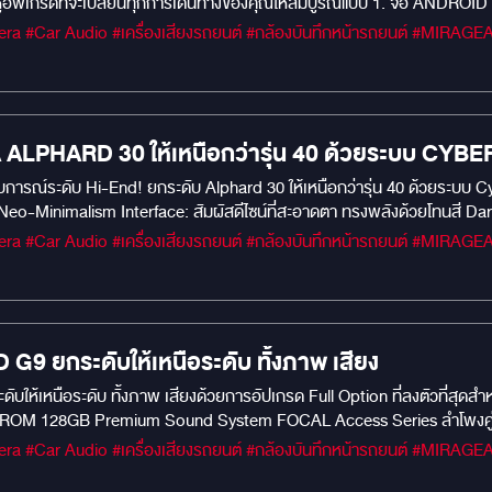
่หูอัพเกรดที่จะเปลี่ยนทุกการเดินทางของคุณให้สมบูรณ์แบบ 1. จอ ANDR
้วย จอ Android KANZEN ที่ออกแบบมาเพื่อ Alphard 30 โดยเฉพาะ! พลังแ
ห้การสลับแอปพลิเคชันและการใช้งานลื่นไหลทันใจ ไม่มีคำว่าหน่วง ภาพคมชั
คมชัดทุกรายละเอียด แม้ในที่แสงจ้า ระบบ Android 13: รองรับทุกแอปที่คุณต
ม: มาพร้อม Digital Power Amplifier TDA7803 / AKM7739 / DTS มั่นใจไ
เชื่อมต่อสมาร์ทโฟนได้อย่างสมบูรณ์แบบ 2. กล้องติดรถยนต์ 70mai Dash Ca
LPHARD 30 ให้เหนือกว่ารุ่น 40 ด้วยระบบ CYBER-
โอความละเอียดสูง 2K (1440P) เห็นป้ายทะเบียนและรายละเอียดเหตุการณ์ได้
มง (เมื่อติดตั้งชุดบันทึกขณะจอด) ติดตั้งฟรี! พร้อมบริการติดตั้งนอกสถานที
ะสบการณ์ระดับ Hi-End! ยกระดับ Alphard 30 ให้เหนือกว่ารุ่น 40 ด้วยระบบ 
ียหาย
Minimalism Interface: สัมผัสดีไซน์ที่สะอาดตา ทรงพลังด้วยโทนสี Dar
treme Performance: ขุมพลัง RAM 8GB / ROM 128GB ประมวลผลไวระดับเทพ 
องรอบคัน 360 องศา ความคมชัดสูง เห็นครบทุกองศาเพื่อความปลอดภัยสูงสุด
ถรุ่นล่าสุด จอเพดานระบบ Android เชื่อมต่อสัญญาณผ่าน HDMI คมชัดสูงแบ
รอยต่อ ทำไมต้องอัปเกรดที่นี่? งานติดตั้งระดับ Premium ที่เน้นความปราณี
สได้จริง
 ยกระดับให้เหนือระดับ ทั้งภาพ เสียง
ให้เหนือระดับ ทั้งภาพ เสียงด้วยการอัปเกรด Full Option ที่ลงตัวที่สุ
 ROM 128GB Premium Sound System FOCAL Access Series ลำโพงคู่หน้า
มความเงียบด้วยการแดมป์ประตู 2 ชั้น Safety First 70mai Dash Cam M31