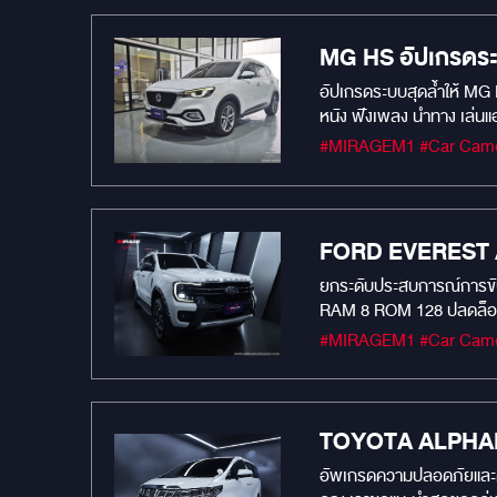
ครับ
MG HS อัปเกรดระ
อัปเกรดระบบสุดล้ำให้ MG HS ของคุณ! สัมผัสประสบการณ์ใหม่ กับ “จอแอนดรอยด์ตรงรุ่น” สเปคแรงสุ
หนัง ฟังเพลง นำทาง เล่นแ
ได้ครบทุกฟังก์ชันจากพวง
ยกระดับประสบการณ์การขับขี
RAM 8 ROM 128 ปลดล็อกศักยภาพเต็มรูปแบบของความบันเทิงและการเชื่อมต่อ ความเร็วเหนือจินตนาการ: ด้วย RAM 8GB ลื่นไหลไม่มีสะดุด ไม่ว่าจะเปิด
แอปพลิเคชันกี่ตัว พื้นที่จ
เป็นแท็บเล็ตอัจฉริยะ รอง
และ Android Auto แบบไร้ส
เพื่อนร่วมทางที่พร้อมปกป
ไร้กังวล: พร้อมเป็นพยานป
TOYOTA ALPHARD
วิดีโอได้อย่างง่ายดายผ่าน
อัพเกรดความปลอดภัยและควา
ประสบการณ์การขับขี่แห่งอน