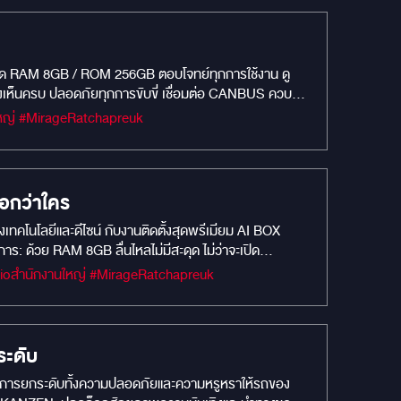
งเห็นครบ ปลอดภัยทุกการขับขี่ เชื่อมต่อ CANBUS ควบคุม
#MIRAGEM1 #Car Camera #กล้องบันทึกหน้ารถยนต์ #MIRAGEAUDIO #mirageaudioสำนักงานใหญ่ #MirageRatchapreuk
นือกว่าใคร
เทคโนโลยีและดีไซน์ กับงานติดตั้งสุดพรีเมียม AI BOX
ลกทั้งใบในมือคุณ: เปลี่ยนหน้าจอเดิมๆ ของ Ford Everest ให้
#MIRAGEM1 #Car Camera #Car Audio #กล้องบันทึกหน้ารถยนต์ #MIRAGEAUDIO #mirageaudioสำนักงานใหญ่ #MirageRatchapreuk
y Store เชื่อมต่อไร้ขีดจำกัด: รองรับ Apple CarPlay
ุณไม่พลาดทุกสายตาบนท้องถนน กล้องบันทึก DDPAI Z40
ลางวันและกลางคืน ด้วยเทคโนโลยีภาพที่เหนือกว่า ปลอดภัย
ชื่อมต่อสมาร์ทโฟน: ดูภาพย้อนหลัง ดาวน์โหลด หรือแชร์
ะดับ
ลงตัวกับ Ford Everest ของคุณ อย่ารอช้า! สัมผัส
้องการยกระดับทั้งความปลอดภัยและความหรูหราให้รถของ