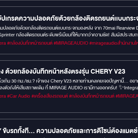
่ล่าสุด (AV40) อย่างลงตัว ควบคุมแอร์อัจฉริยะ: สะดวกสบายสูงสุด รองรับ
ณ์แบบ ความปลอดภัยระดับ 360 องศา เหนือกว่าด้วยมุมมองอัจฉริยะ (LENS 
ิศทางและมุมกล้องพิเศษที่ช่วยให้ทุกการกะระยะและการจอดเป็นเรื่องง่ายแ
ัปเกรดความปลอดภัยด้วยกล้องติดรถยนต์เเบบกระ
มุมมองซ้ายและขวา มุมมองล้อหลัง (ซ้ายและขวา): ช่วยป้องกันการเบียดฟุตบา
ามปลอดภัยด้วยกล้องติดรถยนต์เเบบกระจกมองหลัง จาก 70mai Rearview 
รหักเลี้ยวในที่แคบหรือตรอกซอย มุมมองด้านข้างฝั่งหน้าและหลัง: เคลียร์ทุกจ
Sprinter กล้องติดรถยนต์ระดับพรีเมียมที่ให้มากกว่าความชัด! สัมผัสประส
ตรฐานระดับสากล: THAI BRAND SINCE 2000: แบรนด์ไทยที่ได้รับความไว้
ONY STARVIS 2IMX675 หน้าจอสัมผัสแบบฟูลลามิเนตขนาด 9.35 นิ้ว เลนส์มุ
้าอย่างเป็นทางการหนาแน่นถึง 36 เดือน (3 ปีเต็ม)! งานติดตั้งระบบไฟและจอ
ดเยี่ยมภาพคมชัดแม้ในสภาพแสงน้อยเช่น ความซับซ้อนของแสงในเวลากลางคืนและแ
ถคันโปรดของคุณให้สมบูรณ์แบบได้ที่ Mirage Audio ครับ!
ครื่องหมายเส้นที่จอดรถโดยอัตโนมัติ ทำให้การจอดรถง่ายขึ้น บันทึกวิดีโอฉ
์คาปาซิเตอร์ การควบคุมด้วยเสียง
ทาง ด้วยกล้องบันทึกหน้าหลังตรงรุ่น CHERY V23
็วเกิน 30 กม./ชม.? เจ้าของ Chery V23 หลายท่านคงเคยเจอปัญหานี้… อยากได้
ลงตัวถังให้เสียสภาพเดิม ที่ MIRAGE AUDIO เรามีทางออกครับ! ✨Integr
ส่องป้ายทะเบียนเดิมอย่างลงตัว สวยเหมือนอุปกรณ์จากโรงงาน พร้อมใช้งานร
่อง ✅ ติดตั้งแบบ Plug & Play ✅ ไม่เจาะ ไม่ตัด ไม่ดัดแปลงตัวรถ ✅ ไฟส
รถทั้งที... ความปลอดภัยและการดีไซน์ต้องแมตช์