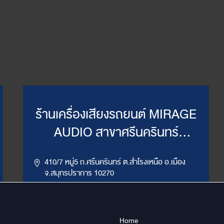
ร้านเครื่องเสียงรถยนต์ MIRAGE
AUDIO สาขาศรีนครินทร์
(WillyMirage)
410/7 หมู่5 ถ.ศรีนครินทร์ ต.สำโรงเหนือ อ.เมือง
จ.สมุทรปราการ 10270
,
086-956-6659
02-385-7492, 02-385-7849
LINE ID : @mirage1
Home