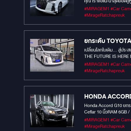
คุณ เราขอแนะนำสุดยอดคู
รถคุณให้เหนือกว่าเดิม ด
#MIRAGEM1 #Car Camera #Car Audio #เครื่องเสียงรถยนต์ #กล้องบันทึกหน้ารถยนต์ #MIRAGEAUDIO #mirageaudioสำนักงานใหญ่
Core ความเร็ว 2.7GHz ทำใ
#MirageRatchapreuk
(2000 x 1200P) สีสันสดใส 
คุณภาพเสียงระดับพรีเมีย
Carplay / Android Auto: 
ยกระดับ TOYOTA A
ความคมชัด 2K: บันทึกวิดี
สุดรักของคุณตลอด 24 ชั่วโ
เปลี่ยนโลกใบเดิม... สู่ปร
ทำให้รถพรีเมียมของคุณเส
THE FUTURE IS HERE Neo-
เน้นความหรูหราล้ำยุค Ex
#MIRAGEM1 #Car Camera #Car Audio #เครื่องเสียงรถยนต์ #กล้องบันทึกหน้ารถยนต์ #MIRAGEAUDIO #mirageaudioสำนักงานใหญ่
ทุกการขับขี่ด้วยระบบกล้
#MirageRatchapreuk
ภายในให้ดูทันสมัยเหมือนร
หลังด้วยสัญญาณดิจิทัล ไร้
กับความเรียบหรูที่คุณสัมผั
HONDA ACCORD G9
Honda Accord G10 ยกระดับ
Ceflar 10 นิ้วRAM 6GB /
MERCURY GOLD Damp: เสริ
#MIRAGEM1 #Car Camera #Car Audio #เครื่องเสียงรถยนต์ #กล้องบันทึกหน้ารถยนต์ #MIRAGEAUDIO #mirageaudioสำนักงานใหญ่
#MirageRatchapreuk