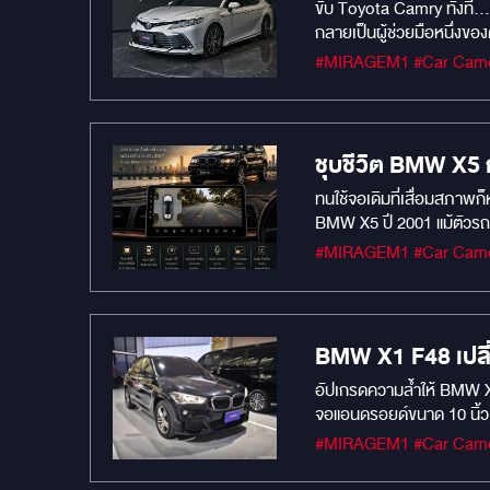
ขับ Toyota Camry ทั้งที.
กลายเป็นผู้ช่วยมือหนึ่งข
กลางวันหรือกลางคืน ทะเบี
ถ้วน ดีไซน์เรียบหรู สไตล์ม
เสถียร และรวดเร็ว "เพราะร
ชุบชีวิต BMW X5 ก
ทนใช้จอเดิมที่เสื่อมสภาพ
BMW X5 ปี 2001 แม้ตัวรถจะยังดูหรู ขับ
ไลฟ์สไตล์ การขับขี่ยุคนี้
ทำให้คอนโซลเสียความเดิม 
แบบ พรีเมี่ยมเนียนตา! . ที่ MIRAGE AUDIO เราเลือกใช้จอ Android ตรงรุ่น สเปก RAM 8 / ROM 256 พร้อมกล้อง 360 องศา ที่ออกแบบให้เข้ากับ BMW X5 โดย
เฉพาะ ทั้งความลื่น ความค
X5? มาดูจากมุมของคนใช้จริ
BMW X1 F48 เปลี่ย
งาน” ที่ตอบโจทย์ทุกวันค
อัปเกรดความล้ำให้ BMW X1
ลื่น โหลดไว ตอบโจทย์ทุกกา
จอแอนดรอยด์ขนาด 10 นิ้ว
Eye View และระบบหมุนดูรถ
มองหลังระบบ AHD – ภาพคมช
เดิมเหมือนออกจากโรงงาน เ
ทันที ไม่ต้องใช้สาย – ฟัง
ความรู้สึกของเจ้าของครับ 
และระบบเดิมของรถได้ครบ
ของ BMW X5 เอาไว้ให้มากท