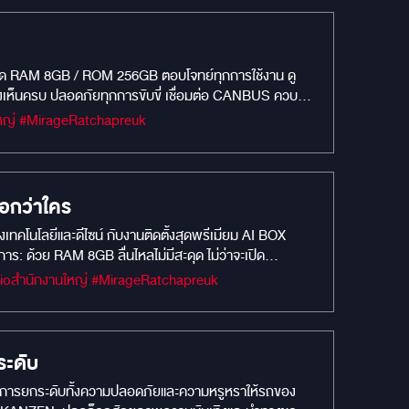
งเห็นครบ ปลอดภัยทุกการขับขี่ เชื่อมต่อ CANBUS ควบคุม
#MIRAGEM1 #Car Camera #กล้องบันทึกหน้ารถยนต์ #MIRAGEAUDIO #mirageaudioสำนักงานใหญ่ #MirageRatchapreuk
นือกว่าใคร
เทคโนโลยีและดีไซน์ กับงานติดตั้งสุดพรีเมียม AI BOX
ลกทั้งใบในมือคุณ: เปลี่ยนหน้าจอเดิมๆ ของ Ford Everest ให้
#MIRAGEM1 #Car Camera #Car Audio #กล้องบันทึกหน้ารถยนต์ #MIRAGEAUDIO #mirageaudioสำนักงานใหญ่ #MirageRatchapreuk
y Store เชื่อมต่อไร้ขีดจำกัด: รองรับ Apple CarPlay
ุณไม่พลาดทุกสายตาบนท้องถนน กล้องบันทึก DDPAI Z40
ลางวันและกลางคืน ด้วยเทคโนโลยีภาพที่เหนือกว่า ปลอดภัย
ชื่อมต่อสมาร์ทโฟน: ดูภาพย้อนหลัง ดาวน์โหลด หรือแชร์
ะดับ
ลงตัวกับ Ford Everest ของคุณ อย่ารอช้า! สัมผัส
้องการยกระดับทั้งความปลอดภัยและความหรูหราให้รถของ