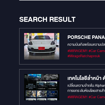
SEARCH RESULT
PORSCHE PANAME
#MIRAGEM1 #Car Camera #Car Audio #เครื่องเสียงรถยนต์ #กล้องบันทึกหน้ารถยนต์ #MIRAGEAUDIO #mirageaudioสำนักงานใหญ่
#MirageRatchapreuk
เทคโนโลยีล่ำหน้
เปลี่ยนความจำเจใน Alphard
การยกระดับห้องโดยสารสำหร
พรีเมียมจาก DECAR แบรนด์
NEWEST AV40 INSTANTLY - 