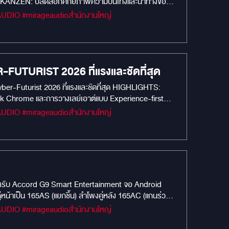
OID KANZEN: ปลดล็อกศักยภาพความบันเทิงและนำทางของ
รงไม่สะดุด: ด้วย RAM 8GB / ROM 256GB และ CPU 8-
ดระดับ 2K: เพลิดเพลินกับภาพและวิดีโอระดับ QLED 2K
้องการ ไม่ว่าจะเป็น Netflix, Disney+ หรือการนำทาง
ด้ว่าทุกเสียงเพลงในรถของคุณจะทรงพลังและคมชัด รองรับ
m M300: อุ่นใจทุกเส้นทาง (พร้อมติดตั้งใน Alphard 30)
FUTURIST 2026 ที่แรงและชัดที่สุด
อย่างชัดเจน โหมดบันทึกขณะจอด: ช่วยปกป้องรถ Alphard
่: ทีมงานมืออาชีพของเราจะดูแลการติดตั้งอย่างประณีต ไม่
Cyber-Futurist 2026 ที่แรงและชัดที่สุด HIGHLIGHTS:
k Chrome และการวางเลย์เอาต์แบบ Experience-first
ลื่นไหลไม่มีสะดุดทุกแอปพลิเคชัน Vision 360°: มั่นใจ
 Dual-Screen Experience: จอหน้าดีไซน์ใหม่ แปลงโฉม
บ Full HD Perfect Sync: เล่นพร้อมกันทั้งจอหน้าและจอ
ตและดีไซน์แบบ Cyber-Futurist ผสมผสานเทคโนโลยี AI เข้า
ดสำหรับ Accord G9 Smart Entertainment จอ Android
เป็น 165AS (แยกชิ้น) ลำโพงคู่หลัง 165AC (แกนร่วม)
0: กล้องบันทึกรุ่นใหม่ คมชัด มั่นใจทุกการเดินทาง