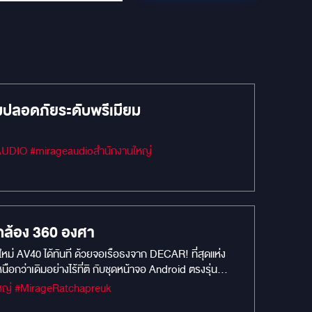
ลอดภัยระดับพรีเมียม
กล้อง 360 องศา
ใหม่ AV40 ได้ทันที ด้วยจอเรือธงจาก DECAR! ที่สุดแห่ง
ว่าเดิมอย่างไร้ที่ติ กับชุดหน้าจอ Android ตรงรุ่น
พื่อรถ Alphard & Vellfire AV30 โดยเฉพาะ UPGRADE TO
#MIRAGEM1 #Car Camera #กล้องบันทึกหน้ารถยนต์ #MIRAGEAUDIO #mirageaudioสำนักงานใหญ่ #MirageRatchapreuk
ัย: พลิกโฉมคอนโซลเดิมให้ดูโมเดิร์นและพรีเมียม ถอด