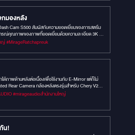
การควบคุมระบบปรับอากาศ (แอร์) ทั้งด้านหน้าและด้านหลัง
WATCH): หมดปัญหาเรื่องมุมอับสายตาของรถตู้ไซส์ใหญ่
ละปลอดภัยที่สุด: กล้อง 360° และ LENS WATCH: ตรวจ
จกมองหลัง
ทหรือสิ่งกีดขวางด้านล่างได้อย่างแม่นยำ มุมมองล้อหน้า
Dash Cam S500 สัมผัสกับความยอดเยี่ยมของการสตรีม
ุดบอดข้างตัวรถเพื่อความปลอดภัยสูงสุดของคนที่คุณรัก
บการณ์คุณภาพของภาพที่ยอดเยี่ยมด้วยความละเอียด 3K ที่
วางใจมามากกว่า 2 ทศวรรษ WARRANTY 36 Months: อุ่นใจ
มกว้างทั้งกล้องหน้าและหลัง มุมมองครอบคลุมถนน 3 เลนส์
กลางรถพรีเมียมระดับหรู ต้องช่างผู้เชี่ยวชาญเฉพาะทาง
#MIRAGEM1 #Car Camera #กล้องบันทึกหน้ารถยนต์ #MIRAGEAUDIO #mirageaudioสำนักงานใหญ่ #MirageRatchapreuk
สงสว่างจ้ากะทันหันเมื่อออกจากอุโมงค์ เมื่อเข้าเกียร์
ุกเฉิน & ตรวจสอบที่จอดรถตลอด 24 ชั่วโมง การบันทึก ช่อง
ภาพด้านหลังต่อเนื่องเพื่อใช้งานกับ E-Mirror แต่ก็ไม่
ated Rear Camera กล้องหลังตรงรุ่นสำหรับ Chery V23
่วมกับ E-Mirror ได้อย่างเต็มประสิทธิภาพ ✅ ภาพคมชัด
่องป้ายทะเบียนทำงานครบ 100% ✅ คงสภาพรถเดิมและไม่
กัน!