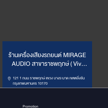
ร้านเครื่องเสียงรถยนต์ MIRAGE
AUDIO สาขาราชพฤกษ์ ( Vivi
Mirage )
121 1 ถนน ราชพฤกษ์ แขวง บางระมาด เขตตลิ่งชัน
กรุงเทพมหานคร 10170
,
094-964-4445
02-432-2295
LINE ID : @MirageRP
Promotion