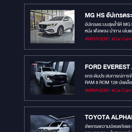
ครับ
MG HS อัปเกรดระ
อัปเกรดระบบสุดล้ำให้ MG HS ของคุณ! สัมผัสประสบการณ์ใหม่ กับ “จอแอนดรอยด์ตรงรุ่น” สเปคแรงสุ
หนัง ฟังเพลง นำทาง เล่นแ
ได้ครบทุกฟังก์ชันจากพวง
ยกระดับประสบการณ์การขับขี
RAM 8 ROM 128 ปลดล็อกศักยภาพเต็มรูปแบบของความบันเทิงและการเชื่อมต่อ ความเร็วเหนือจินตนาการ: ด้วย RAM 8GB ลื่นไหลไม่มีสะดุด ไม่ว่าจะเปิด
แอปพลิเคชันกี่ตัว พื้นที่จ
เป็นแท็บเล็ตอัจฉริยะ รอง
และ Android Auto แบบไร้ส
เพื่อนร่วมทางที่พร้อมปกป
ไร้กังวล: พร้อมเป็นพยานป
TOYOTA ALPHARD
วิดีโอได้อย่างง่ายดายผ่าน
อัพเกรดความปลอดภัยและควา
ประสบการณ์การขับขี่แห่งอน