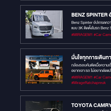
แบบความหรูหรามาจากโฉมใหม
ผ่านหน้าจอได้อย่างสมบูร
ด้วยการรวมระบบกล้องรอบท
BENZ SPINTER อ
สอบรอบคันด้วยเลนส์จับภาพ
Benz Spinter อัปเกรดคว
(ซ้ายและขวา): มั่นใจทุกกา
แบบ 3K ติดตั้งในรถ Benz 
มั่นใจสูงสุดกับแบรนด์มา
ขับเคลื่อนโดยเซนเซอร์ S
ยาวๆ ด้วยการรับประกันสินค
เก็บรายละเอียดได้อย่างยอ
เท่านั้น แวะมาเปลี่ยนโฉมร
ถอยหลัง กล้องติดรถยนต์ทำเ
สัญญาณคู่ โซลูชั่นซุปเปอร
มั่นใจทุกการเดิน
กล้องรอบคันตัดเมื่อความเร
อยากเจาะรถ ไม่อยากดัดแป
ออกแบบให้ติดตั้งแทนที่ไฟ
#MIRAGEM1 #Car Camera #Car Audio #เครื่องเสียงรถยนต์ #กล้องบันทึกหน้ารถยนต์ #MIRAGEAUDIO #mirageaudioสำนักงานใหญ่
มองเห็นด้านหลังได้ต่อเนื
#MirageRatchapreuk
กระทบการรับประกัน
TOYOTA CAMRY ขับ