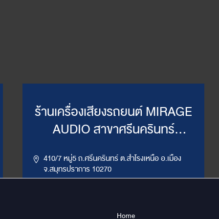
ร้านเครื่องเสียงรถยนต์ MIRAGE
AUDIO สาขาศรีนครินทร์
(WillyMirage)
410/7 หมู่5 ถ.ศรีนครินทร์ ต.สำโรงเหนือ อ.เมือง
จ.สมุทรปราการ 10270
,
086-956-6659
02-385-7492, 02-385-7849
LINE ID : @mirage1
Home