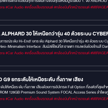
่หูอัพเกรดที่จะเปลี่ยนทุกการเดินทางของคุณให้สมบูรณ์แบบ 1. จอ ANDR
้วย จอ Android KANZEN ที่ออกแบบมาเพื่อ Alphard 30 โดยเฉพาะ! พลังแ
ห้การสลับแอปพลิเคชันและการใช้งานลื่นไหลทันใจ ไม่มีคำว่าหน่วง ภาพคมชั
คมชัดทุกรายละเอียด แม้ในที่แสงจ้า ระบบ Android 13: รองรับทุกแอปที่คุณต
ม: มาพร้อม Digital Power Amplifier TDA7803 / AKM7739 / DTS มั่นใจไ
เชื่อมต่อสมาร์ทโฟนได้อย่างสมบูรณ์แบบ 2. กล้องติดรถยนต์ 70mai Dash Ca
LPHARD 30 ให้เหนือกว่ารุ่น 40 ด้วยระบบ CYBER-
โอความละเอียดสูง 2K (1440P) เห็นป้ายทะเบียนและรายละเอียดเหตุการณ์ได้
มง (เมื่อติดตั้งชุดบันทึกขณะจอด) ติดตั้งฟรี! พร้อมบริการติดตั้งนอกสถานที
ะสบการณ์ระดับ Hi-End! ยกระดับ Alphard 30 ให้เหนือกว่ารุ่น 40 ด้วยระบบ 
ียหาย
Minimalism Interface: สัมผัสดีไซน์ที่สะอาดตา ทรงพลังด้วยโทนสี Dar
treme Performance: ขุมพลัง RAM 8GB / ROM 128GB ประมวลผลไวระดับเทพ 
องรอบคัน 360 องศา ความคมชัดสูง เห็นครบทุกองศาเพื่อความปลอดภัยสูงสุด
ถรุ่นล่าสุด จอเพดานระบบ Android เชื่อมต่อสัญญาณผ่าน HDMI คมชัดสูงแบ
รอยต่อ ทำไมต้องอัปเกรดที่นี่? งานติดตั้งระดับ Premium ที่เน้นความปราณี
สได้จริง
 ยกระดับให้เหนือระดับ ทั้งภาพ เสียง
ให้เหนือระดับ ทั้งภาพ เสียงด้วยการอัปเกรด Full Option ที่ลงตัวที่สุ
 ROM 128GB Premium Sound System FOCAL Access Series ลำโพงคู่หน้า
มความเงียบด้วยการแดมป์ประตู 2 ชั้น Safety First 70mai Dash Cam M31