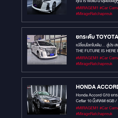
คุณ เราขอแนะนำสุดยอดคู
รถคุณให้เหนือกว่าเดิม ด
#MIRAGEM1 #Car Camera #Car Audio #เครื่องเสียงรถยนต์ #กล้องบันทึกหน้ารถยนต์ #MIRAGEAUDIO #mirageaudioสำนักงานใหญ่
Core ความเร็ว 2.7GHz ทำใ
#MirageRatchapreuk
(2000 x 1200P) สีสันสดใส 
คุณภาพเสียงระดับพรีเมีย
Carplay / Android Auto: 
ยกระดับ TOYOTA A
ความคมชัด 2K: บันทึกวิดี
สุดรักของคุณตลอด 24 ชั่วโ
เปลี่ยนโลกใบเดิม... สู่ปร
ทำให้รถพรีเมียมของคุณเส
THE FUTURE IS HERE Neo-
เน้นความหรูหราล้ำยุค Ex
#MIRAGEM1 #Car Camera #Car Audio #เครื่องเสียงรถยนต์ #กล้องบันทึกหน้ารถยนต์ #MIRAGEAUDIO #mirageaudioสำนักงานใหญ่
ทุกการขับขี่ด้วยระบบกล้
#MirageRatchapreuk
ภายในให้ดูทันสมัยเหมือนร
หลังด้วยสัญญาณดิจิทัล ไร้
กับความเรียบหรูที่คุณสัมผั
HONDA ACCORD G9
Honda Accord G10 ยกระดับ
Ceflar 10 นิ้วRAM 6GB /
MERCURY GOLD Damp: เสริ
#MIRAGEM1 #Car Camera #Car Audio #เครื่องเสียงรถยนต์ #กล้องบันทึกหน้ารถยนต์ #MIRAGEAUDIO #mirageaudioสำนักงานใหญ่
#MirageRatchapreuk