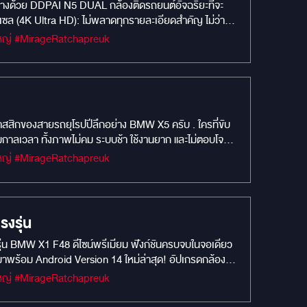
นทางด้วย DDPAI N5 DUAL กล้องติดรถยนต์อัจฉริยะที่จะ
ซล (4K Ultra HD): ไม่พลาดทุกรายละเอียดสำคัญ ไม่ว่าจะ
งรอบคัน ครอบคลุมทุกมุมอับสายตา บันทึกเหตุการณ์ได้ครบ
#MIRAGEM1 #Car Camera #กล้องบันทึกหน้ารถยนต์ #MIRAGEAUDIO #mirageaudioสำนักงานใหญ่ #MirageRatchapreuk
ัศนวิสัย เทคโนโลยีอัจฉริยะ: เชื่อมต่อดูผ่านมือถือได้ง่ายๆ
ลาสสิกของสายรถยุโรปปีลึกอย่าง BMW X5 ครับ . ใครที่ขับ
และไม่ตอบโจทย์
บรถยุคนี้ได้จริงเหรอ?" ถ้าคุณกังวลว่าหากเปลี่ยนจอแล้วจะ
#MIRAGEM1 #Car Camera #กล้องบันทึกหน้ารถยนต์ #MIRAGEAUDIO #mirageaudioสำนักงานใหญ่ #MirageRatchapreuk
ผ่านเทคโนโลยีที่ถูกต้อง ถึงช่วยชุบชีวิตคอนโซลรถคุณได้
ของรถไว้ครบ . ทำไมไอเทมชุดนี้ถึงตอบโจทย์คนรักรถ BMW
องจอรุ่นนี้ ไม่ได้มีแค่ความสวย แต่คือ “ประสบการณ์ใช้
งรุ่น
otify, Google Maps, CarPlay และ Android Auto ใช้งาน
ุ่น BMW X1 F48 ดีไซน์พรีเมียม ฟังก์ชันครบจบในจอเดียว
อเข้าเกียร์ถอย ภาพรอบคันจะแสดงทันที พร้อมมุมมอง Bird’s
พร้อม Android Version 14 ใหม่ล่าสุด! อัปเกรดกล้อง
วามคลาสสิกของรถ งานติดตั้งเนียนตรงรุ่น เข้ากับคอนโซล
arPlay / Android Auto แบบไร้สาย – เชื่อมต่อสมาร์ตโฟน
าเข้าใจว่า “รถยุโรปคลาสสิก” ไม่ใช่แค่รถ… แต่มันคือ
#MIRAGEM1 #Car Camera #กล้องบันทึกหน้ารถยนต์ #MIRAGEAUDIO #mirageaudioสำนักงานใหญ่ #MirageRatchapreuk
รุ่น BMW X1 F48 – ไม่ตัดต่อสายไฟ – ใช้งานร่วมกับกล้อง
มัย พร้อมงานติดตั้งเนียนตา โดยยังคงความสวยและเสน่ห์เดิม
ห้ทีมงาน MIRAGE AUDIO แนะนำชุดที่เหมาะกับรถของคุณ