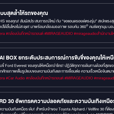
บบสุดล้ำให้รถของคุณ
ด RAM 8GB / ROM 256GB ตอบโจทย์ทุกการใช้งาน ดู
อปได้ลื่นไหลไม่สะดุด! มาพร้อมกล้องมองภาพ รอบคัน 360° คมชัดทุกมุม มอ
มาลัย เหมือนจอเดิมจากโรงงาน
FORD EVEREST AI BOX ยกระดับประสบการณ์การขับขี่ของคุณให้เห
่ Ford Everest ของคุณให้เหนือกว่าใคร! ปฏิวัติทุกการเดินทางด้วยที่สุดของ
ัดเก็บจุใจ: ROM 128GB ให้คุณดาวน์โหลดแอปโปรด, เพลง, และวิดีโอได้ไม่อั้น โ
รับ Google Maps, YouTube, Netflix และแอปอื่นๆ อีกมากมายจาก Google Pla
าย สั่งงานด้วยเสียง: ควบคุมฟังก์ชันต่างๆ ได้ง่ายๆ ด้วยคำสั่งเสียง ให้ค
้องทุกเส้นทางของคุณ คมชัดทุกรายละเอียด: บันทึกภาพความละเอียดสูง ทั้งก
ากสำคัญในทุกเหตุการณ์ไม่คาดฝัน ด้วยระบบบันทึกแบบวนซ้ำและ G-sensor เ
 30 อัพเกรดความปลอดภัยและความบันเทิงเหนือร
แอปพลิเคชัน ดีไซน์กลมกลืน: ขนาดกะทัดรัด ไม่บดบังทัศนวิสัย ติดตั้งได้อย่าง
มบันเทิงเหนือระดับ! สำหรับเจ้าของ Toyota Alphard / Vellfire 30 ที่ต
าคตก่อนใครได้แล้ววันนี้!