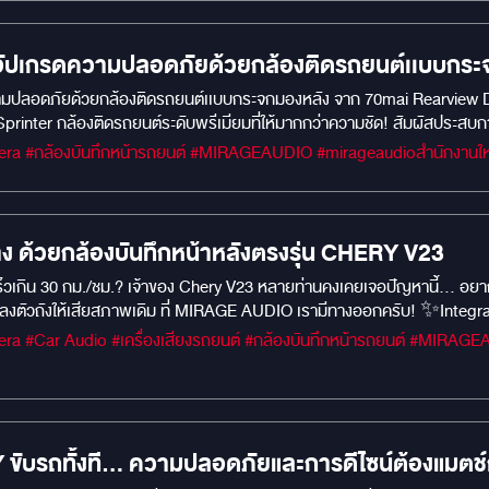
่ล่าสุด (AV40) อย่างลงตัว ควบคุมแอร์อัจฉริยะ: สะดวกสบายสูงสุด รองรับ
ณ์แบบ ความปลอดภัยระดับ 360 องศา เหนือกว่าด้วยมุมมองอัจฉริยะ (LENS 
ิศทางและมุมกล้องพิเศษที่ช่วยให้ทุกการกะระยะและการจอดเป็นเรื่องง่ายแ
ัปเกรดความปลอดภัยด้วยกล้องติดรถยนต์เเบบกระ
มุมมองซ้ายและขวา มุมมองล้อหลัง (ซ้ายและขวา): ช่วยป้องกันการเบียดฟุตบา
ามปลอดภัยด้วยกล้องติดรถยนต์เเบบกระจกมองหลัง จาก 70mai Rearview 
รหักเลี้ยวในที่แคบหรือตรอกซอย มุมมองด้านข้างฝั่งหน้าและหลัง: เคลียร์ทุกจ
Sprinter กล้องติดรถยนต์ระดับพรีเมียมที่ให้มากกว่าความชัด! สัมผัสประส
ตรฐานระดับสากล: THAI BRAND SINCE 2000: แบรนด์ไทยที่ได้รับความไว้
ONY STARVIS 2IMX675 หน้าจอสัมผัสแบบฟูลลามิเนตขนาด 9.35 นิ้ว เลนส์มุ
้าอย่างเป็นทางการหนาแน่นถึง 36 เดือน (3 ปีเต็ม)! งานติดตั้งระบบไฟและจอ
ดเยี่ยมภาพคมชัดแม้ในสภาพแสงน้อยเช่น ความซับซ้อนของแสงในเวลากลางคืนและแ
ถคันโปรดของคุณให้สมบูรณ์แบบได้ที่ Mirage Audio ครับ!
ครื่องหมายเส้นที่จอดรถโดยอัตโนมัติ ทำให้การจอดรถง่ายขึ้น บันทึกวิดีโอฉ
์คาปาซิเตอร์ การควบคุมด้วยเสียง
ทาง ด้วยกล้องบันทึกหน้าหลังตรงรุ่น CHERY V23
็วเกิน 30 กม./ชม.? เจ้าของ Chery V23 หลายท่านคงเคยเจอปัญหานี้… อยากได้
ลงตัวถังให้เสียสภาพเดิม ที่ MIRAGE AUDIO เรามีทางออกครับ! ✨Integr
ส่องป้ายทะเบียนเดิมอย่างลงตัว สวยเหมือนอุปกรณ์จากโรงงาน พร้อมใช้งานร
่อง ✅ ติดตั้งแบบ Plug & Play ✅ ไม่เจาะ ไม่ตัด ไม่ดัดแปลงตัวรถ ✅ ไฟส
รถทั้งที... ความปลอดภัยและการดีไซน์ต้องแมตช์