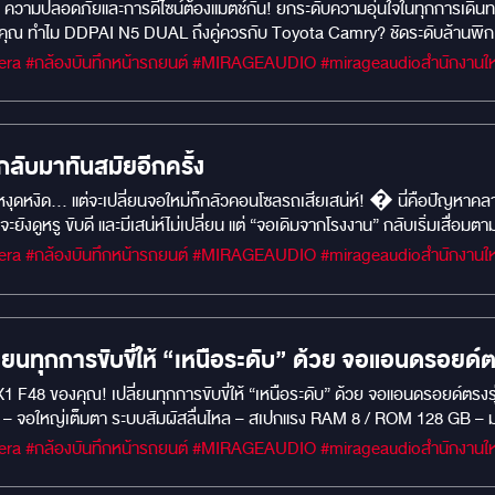
.. ความปลอดภัยและการดีไซน์ต้องแมตช์กัน! ยกระดับความอุ่นใจในทุกการเดิ
องคุณ ทำไม DDPAI N5 DUAL ถึงคู่ควรกับ Toyota Camry? ชัดระดับล้านพิกเ
ยนคันหน้าชัดเจน มั่นใจได้ 100% กล้องคู่หน้า-หลัง (Dual Camera): ปกป้อ
ินิมอล: ติดตั้งแล้วกลมกลืนไปกับคอนโซลอันหรูหราของ Toyota Camry ไม่บดบังท
ถหรูระดับผู้นำอย่าง Camry คู่ควรกับระบบความปลอดภัยที่ดีที่สุดเท่านั้น"
ลับมาทันสมัยอีกครั้ง
ก็หงุดหงิด… แต่จะเปลี่ยนจอใหม่ก็กลัวคอนโซลรถเสียเสน่ห์! � นี่คือปัญหาค
ดี และมีเสน่ห์ไม่เปลี่ยน แต่ “จอเดิมจากโรงงาน” กลับเริ่มเสื่อมตามกาลเวลา ทั้งภาพไม่คม ระบบช้า ใช้งานยาก 
อีกต่อไป . หลายคนอาจสงสัยว่า "รถปี 2001... จะอัปเกรดเทคโนโลยีให้ล้ำสมัยแบ
ความคลาสสิกของรถหายไป โพสต์นี้เราจะพาไขข้อข้องใจครับ ว่าทำไมการเปลี่ยน
มชัด และการเชื่อมต่อที่ตอบโจทย์การใช้งานยุคใหม่ โดยยังคงภาพลักษณ์เดิม
งกันครับ 1. จอ Android ตรงรุ่น สเปกแรง ใช้งานลื่นเหมือนรถยุคใหม่ จุดเด่นข
นทุกการขับขี่ให้ “เหนือระดับ” ด้วย จอแอนดรอยด์ตร
รับ ด้วยสเปก จอ Android RAM 8 / ROM 256 รองรับ Netflix, YouTube, Sp
 F48 ของคุณ! เปลี่ยนทุกการขับขี่ให้ “เหนือระดับ” ด้วย จอแอนดรอยด์ตรงร
รขับขี่ครับ 2. กล้อง 360 องศา เพิ่มความมั่นใจทุกการจอด เปิดไฟเลี้ยวหรื
 – จอใหญ่เต็มตา ระบบสัมผัสลื่นไหล – สเปกแรง RAM 8 / ROM 128 GB – มา
แบบ 3D ช่วยลดมุมอับ จอดง่ายขึ้นมากครับ 3. อัปเกรดเทคโนโลยี โดยยังคงค
ัดระดับ Full HD – มองเห็นได้ชัดทั้งกลางวันและกลางคืน รองรับ Apple C
พิ่มความทันสมัยโดยไม่เสียเสน่ห์ของ BMW X5 เดิมครับ ที่ MIRAGE AUDIO เร
เพลง / ดู YouTube / ใช้งานแผนที่ ได้ครบทุกแอป ติดตั้งแบบ Plug & Play ตรง
เราเลยเลือกอัปเกรดเฉพาะสิ่งที่ช่วยให้ใช้งานสะดวกขึ้น ด้วยเทคโนโลยีที่ทันส
ี่สุด หากจอเดิมเริ่มไม่ตอบโจทย์…ลองเข้ามาสัมผัสการใช้งานจริง พร้อมใ