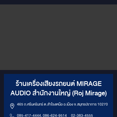
หมวด In-Car Speaker System
มาครองได้สำเร็จ ความพิเศษของ
ชุดนี้คือการรวมตัวของ 3 ขุนพล:
GZPK 165 SQ, GZPM 80 SQ
และ GZPT 28 SQ ที่ถูกออกแบบ
มาเพื่อสร้างเวทีเสียงที่สมจริง
ถ่ายทอดทุกรายละเอียดเสียงได้
อย่างหมดจด
ร้านเครื่องเสียงรถยนต์ MIRAGE
AUDIO สำนักงานใหญ่ (Roj Mirage)
465 ถ.ศรีนครินทร์ ต.สำโรงเหนือ อ.เมือง จ.สมุทรปราการ 10270
085-417-4444, 086-624-9514
,
02-383-4555