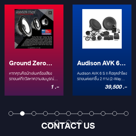
Ground Zero
Audison AVK 6 S
Plutonium 3-
II: ชุดลำโพงแยก
หากคุณคือนักเล่นเครื่องเสียง
Audison AVK 6 S II คือชุดลำโพง
Ways Series:
รถยนต์ที่ถวิลหาความสมบูรณ์
ชิ้น 2 ทาง ระดับ
รถยนต์แยกชิ้น 2 ทาง (2-Way
แบบของเสียงดนตรี (Audiophile)
Component) ที่ได้รับการรับรอง
1 .-
39,500 .-
ที่สุดแห่งลำโพง 3
Hi-Res Audio
ชื่อของ Ground Zero แบรนด์ดัง
Hi-Res Audio โดดเด่นด้วยทวีต
จากเยอรมนี (German
เตอร์ Tetolon ที่ตอบสนอง
ทางระดับ High-
(250W) ที่ติดตั้ง
Engineering) คงเป็นชื่อแรกๆ ที่
ความถี่สูงได้ถึง 40 kHz และวูฟ
End การันตีด้วย
คุณนึกถึง วันนี้เราจะพาไป
ง่ายที่สุด
เฟอร์ขนาด 6.5 นิ้ว พลังขับ 250W
ทำความรู้จักกับชุดลำโพง 3 ทาง
Peak มาพร้อมพาสซีฟครอส
รางวัล EISA
ระดับท็อปคลาสในตระกูล
โอเวอร์ขนาดกะทัดรัดที่รองรับการ
CONTACT US
Plutonium Series ที่เพิ่งคว้า
ต่อแบบ Bi-Amp ออกแบบมาให้
Award ปีล่าสุด
รางวัลระดับโลก EISA Award:
ติดตั้งง่าย (OEM Integration) แต่
Best Product 2023-2024 ใน
ให้คุณภาพเสียงระดับพรีเมียม