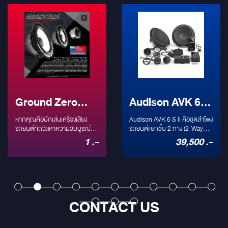
ero
Audison AVK 6 S
DLS
 3-
II: ชุดลำโพงแยก
Performa
ื่องเสียง
Audison AVK 6 S II คือชุดลำโพง
DLS Performance
es:
ามสมบูรณ์
ชิ้น 2 ทาง ระดับ
รถยนต์แยกชิ้น 2 ทาง (2-Way
PA6 ลำโพง
PA6 คือลำโพงแกนร่
Audiophile)
Component) ที่ได้รับการรับรอง
Speaker) ขนาด 6.5 นิ
1 .-
39,500 .-
ำโพง 3
Hi-Res Audio
แกนร่วม
o แบรนด์ดัง
Hi-Res Audio โดดเด่นด้วยทวีต
ต้นที่ให้คุณภาพเสียง
an
เตอร์ Tetolon ที่ตอบสนอง
ใจและความทนทาน
High-
(250W) ที่ติดตั้ง
ชื่อแรกๆ ที่
ความถี่สูงได้ถึง 40 kHz และวูฟ
DLS Performance
ีด้วย
จะพาไป
ง่ายที่สุด
เฟอร์ขนาด 6.5 นิ้ว พลังขับ 250W
Series ลำโพงคู่นี้เป็
ลำโพง 3 ทาง
Peak มาพร้อมพาสซีฟครอส
ยอดเยี่ยมสำหรับกา
A
ะกูล
โอเวอร์ขนาดกะทัดรัดที่รองรับการ
ลำโพงติดรถยนต์เดิมๆ
CONTACT US
เพิ่งคว้า
ต่อแบบ Bi-Amp ออกแบบมาให้
ประสบการณ์เสียง DL
าสุด
SA Award:
ติดตั้งง่าย (OEM Integration) แต่
เอกลักษณ์ในราคาที่ค
3-2024 ใน
ให้คุณภาพเสียงระดับพรีเมียม