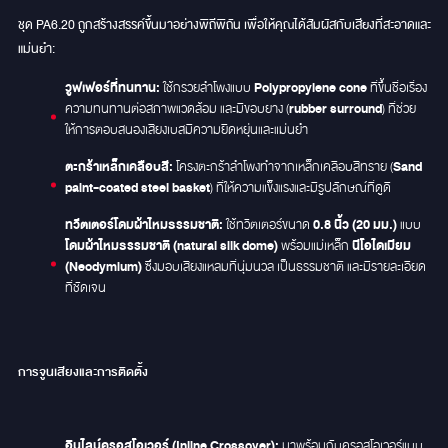
ชุด PA6.20 ถูกสร้างสรรค์ขึ้นมาอย่างพิถีพิถัน เพื่อให้คุณได้สัมผัสกับเสียงที่สะอาดและ
แม่นยำ:
วูฟเฟอร์ที่ทนทาน:
Polypropylene cone
ใช้กรวยลำโพงแบบ
ที่ขึ้นชื่อเรื่อง
rubber surround
ความทนทานต่อสภาพแวดล้อม และมีขอบยาง (
) ที่ช่วย
ให้การตอบสนองเสียงเบสมีความยืดหยุ่นและแม่นยำ
ตะกร้าเหล็กเคลือบสี:
Sand
โครงตะกร้าลำโพงทำจากเหล็กเคลือบสีทราย (
paint-coated steel basket
) ที่ให้ความแข็งแรงและมีรูปลักษณ์ที่ดูดี
ทวีตเตอร์โดมผ้าไหมธรรมชาติ:
0.8 นิ้ว (20 มม.)
ใช้ทวีตเตอร์ขนาด
แบบ
โดมผ้าไหมธรรมชาติ (natural silk dome)
นีโอไดเมียม
พร้อมแม่เหล็ก
(Neodymium)
ซึ่งมอบเสียงแหลมที่นุ่มนวล เป็นธรรมชาติ และมีรายละเอียด
ที่ชัดเจน
การจูนเสียงและการติดตั้ง
อินไลน์ครอสโอเวอร์ (Inline Crossover):
มาพร้อมกับครอสโอเวอร์แบบ