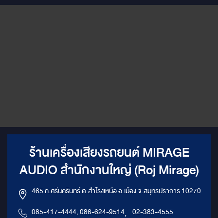
ker System
วามพิเศษของ
อง 3 ขุนพล:
ZPM 80 SQ
่ถูกออกแบบ
ที่สมจริง
ยดเสียงได้
ร้านเครื่องเสียงรถยนต์ MIRAGE
AUDIO สำนักงานใหญ่ (Roj Mirage)
465 ถ.ศรีนครินทร์ ต.สำโรงเหนือ อ.เมือง จ.สมุทรปราการ 10270
085-417-4444, 086-624-9514
,
02-383-4555