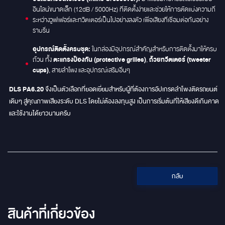
อินไลน์ขนาดเล็ก (12dB / 5000Hz) ที่ติดตั้งง่ายและช่วยให้การตัดแบ่งความถี่
ระหว่างวูฟเฟอร์และทวีตเตอร์เป็นไปอย่างลงตัว เพื่อเสียงที่เชื่อมต่อกันอย่าง
ราบรื่น
อุปกรณ์ติดตั้งครบชุด:
ในกล่องมีอุปกรณ์สำคัญสำหรับการติดตั้งมาให้ครบ
ตะแกรงป้องกัน (protective grilles)
ถ้วยทวีตเตอร์ (tweeter
ถ้วน ทั้ง
,
cups)
, สายลำโพง และอุปกรณ์เสริมอื่นๆ
DLS PA6.20
จึงเป็นตัวเลือกที่ยอดเยี่ยมสำหรับผู้ที่ต้องการอัปเกรดลำโพงติดรถยนต์
เดิมๆ สู่คุณภาพเสียงระดับ DLS โดยไม่ต้องลงทุนสูง เป็นการเริ่มต้นที่ให้เสียงดีเกินคาด
และใช้งานได้ยาวนานครับ
กลับ
สินค้าที่เกี่ยวข้อง