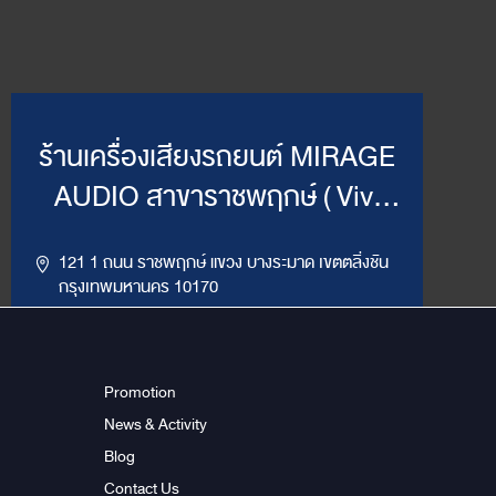
ร้านเครื่องเสียงรถยนต์ MIRAGE
AUDIO สาขาราชพฤกษ์ ( Vivi
Mirage )
121 1 ถนน ราชพฤกษ์ แขวง บางระมาด เขตตลิ่งชัน
กรุงเทพมหานคร 10170
,
094-964-4445
02-432-2295
LINE ID : @MirageRP
Promotion
News & Activity
Get Direction
ข้อมูลสาขา
Blog
Contact Us