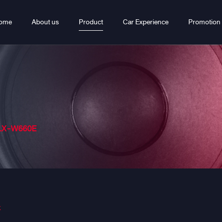
ome
About us
Product
Car Experience
Promotion
ILX-W660E
k