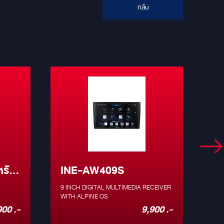
กลับ
หรับ
INE-AW409S
I
9 INCH DIGITAL MULTIMEDIA RECEIVER
INE
WITH ALPINE OS
DIG
ALPINE OS T
900 .-
9,900 .-
iNE
tou