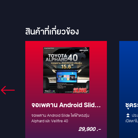
สินค้าที่เกี่ยวข้อง
จอเพดาน Android Slide
ชุดร
ม่
ไฟฟ้าตรงรุ่น Alphard และ
สำหร
จอเพดาน Android Slide ไฟฟ้าตรงรุ่น
⏫ ประสบ
Vellfire 40
Alphard และ Vellfire 40
เปิดตาไปกับ ⏩ ◀ ป
โรงภาพ
 .-
29,900 .-