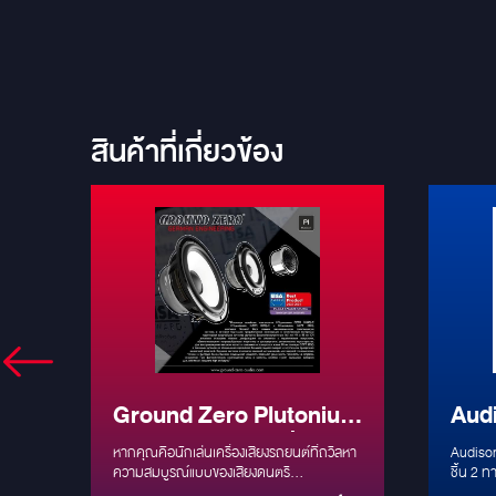
สินค้าที่เกี่ยวข้อง
ry
Ground Zero Plutonium
Audi
3-Ways Series: ที่สุดแห่ง
ลำโพ
 ซับ
หากคุณคือนักเล่นเครื่องเสียงรถยนต์ที่ถวิลหา
Audison
ดรัด
ลำโพง 3 ทางระดับ High-
ความสมบูรณ์แบบของเสียงดนตรี
Hi-R
ชิ้น 2 
น
(Audiophile) ชื่อของ Ground Zero แบรนด์ดัง
รับรอง 