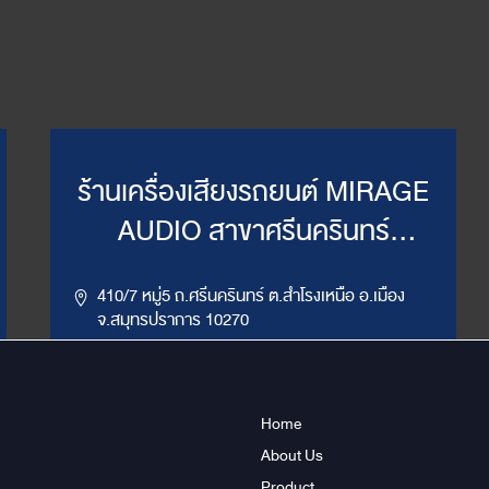
ร้านเครื่องเสียงรถยนต์ MIRAGE
AUDIO สาขาศรีนครินทร์
(WillyMirage)
410/7 หมู่5 ถ.ศรีนครินทร์ ต.สำโรงเหนือ อ.เมือง
จ.สมุทรปราการ 10270
,
086-956-6659
02-385-7492, 02-385-7849
LINE ID : @mirage1
Home
About Us
Get Direction
ข้อมูลสาขา
Product