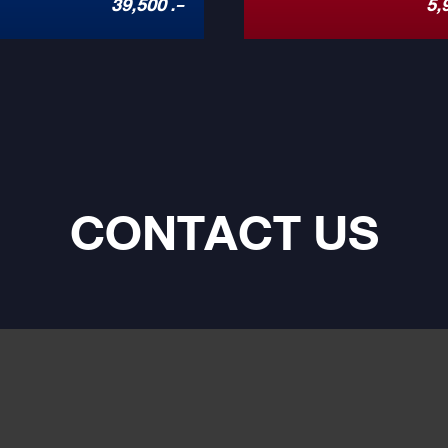
39,500 .-
5,
้งง่ายที่สุด
 ที่ตอบสนองความถี่สูงได้ถึง 40 kHz
และความทนทานตามแบบฉบับ DLS
ฟอร์ขนาด 6.5 นิ้ว พลังขับ 250W Peak
Performance Advantage Series ลำโพ
พาสซีฟครอสโอเวอร์ขนาดกะทัดรัดที่
เป็นตัวเลือกที่ยอดเยี่ยมสำหรับการอั
การต่อแบบ Bi-Amp ออกแบบมาให้ติด
ลำโพงติดรถยนต์เดิมๆ สู่ประสบการณ์
 (OEM Integration) แต่ให้คุณภาพเสียง
DLS ที่เป็นเอกลักษณ์ในราคาที่คุ้มค่า
ีเมียม
CONTACT US