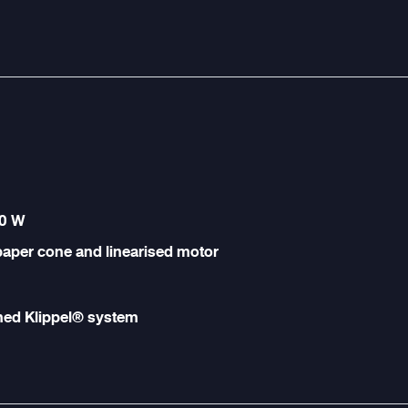
50 W
paper cone and linearised motor
ned Klippel® system