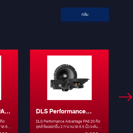
กลับ
PA6
DLS Performance
D
PA6.20 ลำโพง 6.5" แยก
Su
คือ
DLS Performance Advantage PA6.20 คือ
DLS
นาด 6.5
ชิ้น
ชุดลำโพงแยกชิ้น 2 ทาง ขนาด 6.5 นิ้ว ระดับ
Clas
าประทับใจ
เริ่มต้นที่ถูกออกแบบมาเพื่อมอบ ประสบการณ์
เพื่