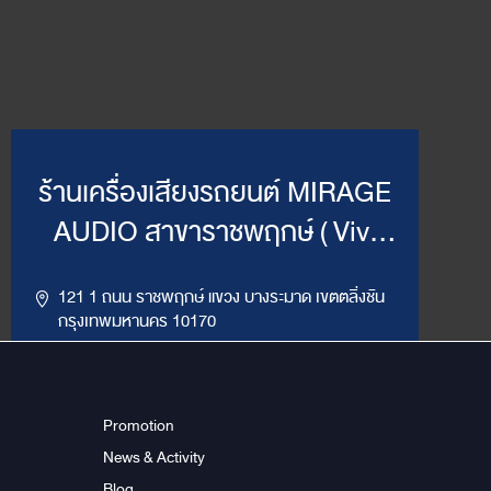
ร้านเครื่องเสียงรถยนต์ MIRAGE
AUDIO สาขาราชพฤกษ์ ( Vivi
Mirage )
121 1 ถนน ราชพฤกษ์ แขวง บางระมาด เขตตลิ่งชัน
กรุงเทพมหานคร 10170
,
094-964-4445
02-432-2295
LINE ID : @MirageRP
Promotion
News & Activity
Get Direction
ข้อมูลสาขา
Blog