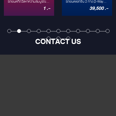
Ways Series:
รถยนต์ที่ถวิลหาความสมบูรณ์
ชิ้น 2 ทาง ระดับ
รถยนต์แยกชิ้น 2 ทาง (2-Way
แบบของเสียงดนตรี (Audiophile)
Component) ที่ได้รับการรับรอง
1 .-
39,500 .-
ที่สุดแห่งลำโพง 3
Hi-Res Audio
ชื่อของ Ground Zero แบรนด์ดัง
Hi-Res Audio โดดเด่นด้วยทวีต
จากเยอรมนี (German
เตอร์ Tetolon ที่ตอบสนอง
ทางระดับ High-
(250W) ที่ติดตั้ง
Engineering) คงเป็นชื่อแรกๆ ที่
ความถี่สูงได้ถึง 40 kHz และวูฟ
End การันตีด้วย
คุณนึกถึง วันนี้เราจะพาไป
ง่ายที่สุด
เฟอร์ขนาด 6.5 นิ้ว พลังขับ 250W
ทำความรู้จักกับชุดลำโพง 3 ทาง
Peak มาพร้อมพาสซีฟครอส
รางวัล EISA
ระดับท็อปคลาสในตระกูล
โอเวอร์ขนาดกะทัดรัดที่รองรับการ
CONTACT US
Plutonium Series ที่เพิ่งคว้า
ต่อแบบ Bi-Amp ออกแบบมาให้
Award ปีล่าสุด
รางวัลระดับโลก EISA Award:
ติดตั้งง่าย (OEM Integration) แต่
Best Product 2023-2024 ใน
ให้คุณภาพเสียงระดับพรีเมียม
หมวด In-Car Speaker System
มาครองได้สำเร็จ ความพิเศษของ
ชุดนี้คือการรวมตัวของ 3 ขุนพล:
GZPK 165 SQ, GZPM 80 SQ
และ GZPT 28 SQ ที่ถูกออกแบบ
มาเพื่อสร้างเวทีเสียงที่สมจริง
ถ่ายทอดทุกรายละเอียดเสียงได้
อย่างหมดจด