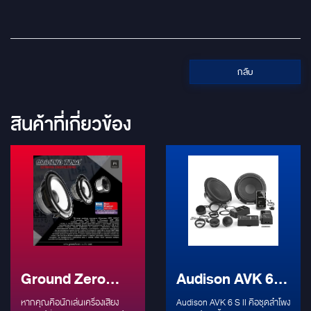
กลับ
สินค้าที่เกี่ยวข้อง
Ground Zero
Audison AVK 6 S
Plutonium 3-
II: ชุดลำโพงแยก
หากคุณคือนักเล่นเครื่องเสียง
Audison AVK 6 S II คือชุดลำโพง