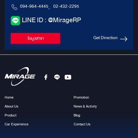
094-964-4445
,
02-432-2295
LINE ID : @MirageRP
Get Direction
ข้อมูลสาขา
Home
Promotion
About Us
News & Activity
Product
Blog
Car Experience
Contact Us