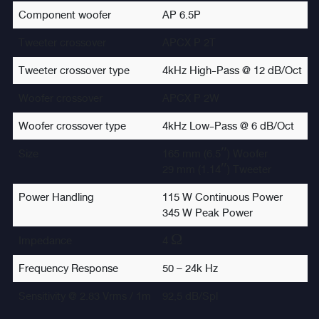
Component woofer
AP 6.5P
Tweeter crossover
APCX P 2T
Tweeter crossover type
4kHz High-Pass @ 12 dB/Oct
Woofer crossover
APCX P 2W
Woofer crossover type
4kHz Low-Pass @ 6 dB/Oct
Size
165 mm (6.5″) Woofer
29 mm (1.14″) Tweeter
Power Handling
115 W Continuous Power
345 W Peak Power
Impedance
4 Ω
Frequency Response
50 – 24k Hz
Sensitivity @ 2.83 Vrms / 1m
92,5 dB/Spl