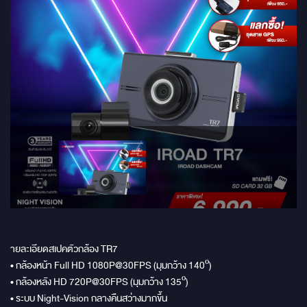
ายละเอียดสเปคตัวกล้อง TR7
• กล้องหน้า Full HD 1080P@30FPS (มุมกว้าง 140º)
• กล้องหลัง HD 720P@30FPS (มุมกว้าง 135º)
• ระบบ Night-Vision กลางคืนสว่างมากขึ้น