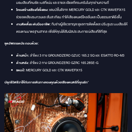
มอบเสียงที่คมชัด เบสที่แน่น และรายละเอียดที่ครบครันในทุกย่านความถี่
โครงสร้างเสียงที่แข็งแรง:
แดมป์ชั้นดีจาก MERCURY GOLD และ CTK WAVEFIX15
ช่วยลดเสียงรบกวนและสั่นสะเทือน ทำให้เสียงดนตรีไหลลื่นและเป็นธรรมชาติยิ่งขึ้น
งานติดตั้งระดับมืออาชีพ:
ทีมช่างผู้เชี่ยวชาญจะดูแลการติดตั้งและปรับจูนระบบเสียงให้
ตรงตามมาตรฐานสากล เพื่อให้คุณได้สัมผัสประสบการณ์เสียงที่ดีที่สุด
ชุดอัพเกรดประกอบด้วย:
ด้านหน้า:
ลำโพง 3 ทาง GROUNDZERO GZUC 165.2 SQ และ ESATTO RO-M3
ด้านหลัง:
ลำโพง 2 ทาง GROUNDZERO GZRC 165.28SE-G
แดมป์:
MERCURY GOLD และ CTK WAVEFIX15
ปลุกชีวิตชีวาให้กับการเดินทางของคุณด้วยเสียงดนตรีที่คุณรัก
"