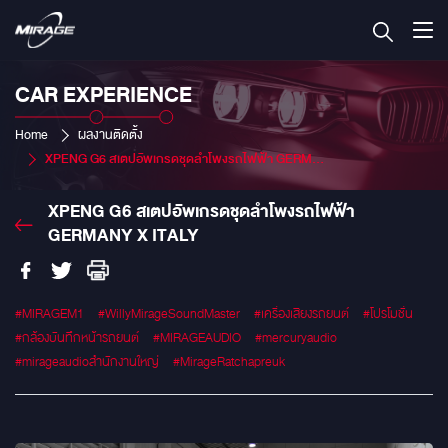
CAR EXPERIENCE
Home
ผลงานติดตั้ง
XPENG G6 สเตปอัพเกรดชุดลำโพงรถไฟฟ้า GERMANY X ITALY
XPENG G6 สเตปอัพเกรดชุดลำโพงรถไฟฟ้า
GERMANY X ITALY
#MIRAGEM1
#WillyMirageSoundMaster
#เครื่องเสียงรถยนต์
#โปรโมชั่น
#กล้องบันทึกหน้ารถยนต์
#MIRAGEAUDIO
#mercuryaudio
#mirageaudioสำนักงานใหญ่
#MirageRatchapreuk