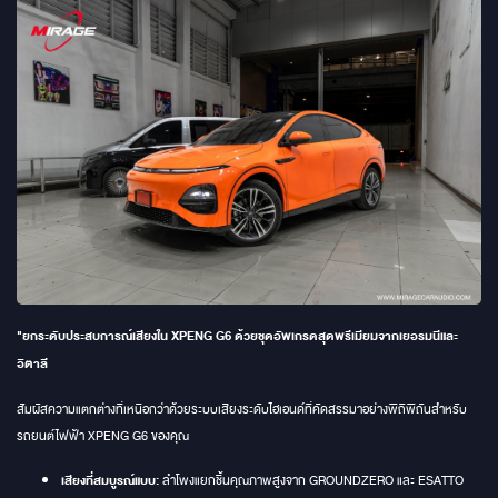
"ยกระดับประสบการณ์เสียงใน XPENG G6 ด้วยชุดอัพเกรดสุดพรีเมียมจากเยอรมนีและ
อิตาลี
สัมผัสความแตกต่างที่เหนือกว่าด้วยระบบเสียงระดับไฮเอนด์ที่คัดสรรมาอย่างพิถีพิถันสำหรับ
รถยนต์ไฟฟ้า XPENG G6 ของคุณ
เสียงที่สมบูรณ์แบบ:
ลำโพงแยกชิ้นคุณภาพสูงจาก GROUNDZERO และ ESATTO