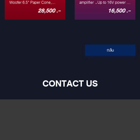
Woofer 6.5" Paper Cone,
amplifier ․Up to 16V power &
Aluminum Phase Plug Soft
8V audio input ․Mosfet power
28,500 .-
16,500 .-
dome tweeter 27mm
supply ․Bass boost ․LPF &
Neodymium Magnet
HPF filter ․2 ohm stable
Aluminum Die Cast Basket
circuits ․Double layers pcb ․
Impedance : 4 Ohm Sesitivity :
Gain control
91 dB Rated Power : 90 Watts
SPECIFICATIONS Model C
Frequency Response : 55Hz
480 Supply voltage 11~15V
-25Khz
DC Power output @ 4 ohm
กลับ
80W x 4ch Power output @ 2
ohm 120W x 4ch Bridge
output @ 4 ohm 240W x 2ch
Frequency response (±3dB)
10H~45kHz Signal to noise
CONTACT US
ratio >95dB Sensitivity
170mV~8V T.H.D. <0.1%
Subsonic 10~60Hz Hi pass
freq. 50Hz~3KHz Low pass
freq. 50Hz~250Hz Bass boost
0~18 dB Bass boost EQ
32~100Hz Recommended
fuse type 30Ax2 Dimensions
(LxWxH) 241x158x51 mm