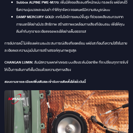
Subbox ALPINE PWE-M770:
เพิ่มมิติของเสียงเบสที่หนักแน่น ทรงพลัง แต่ยังคงไว้
ซึ่งความนุ่มนวลและแม่นยำ ทำให้ทุกจังหวะของดนตรีมีความสมบูรณ์แบบ
DAMP MERCURY GOLD:
เทคโนโลยีการแดมป์ขั้นสูง ที่ช่วยลดเสียงรบกวนจาก
ภายนอกได้อย่างมีประสิทธิภาพ สร้างสภาพแวดล้อมทางเสียงที่เงียบสงบ เพื่อให้คุณ
ดื่มด่ำกับทุกรายละเอียดของเพลงได้อย่างเต็มอรรถรส
การอัปเกรดนี้ ไม่เพียงแต่จะมอบประสบการณ์เสียงที่ยอดเยี่ยม แต่ยังสะท้อนถึงความใส่ใจในราย
ละเอียดและความมุ่งมั่นในการสร้างสรรค์คุณภาพสูงสุด
CHANGAN LUMIN:
สัมผัสความแตกต่างของระบบเสียงระดับมืออาชีพ ที่จะเปลี่ยนทุกการขับขี่
ให้เป็นการเดินทางที่เต็มเปี่ยมด้วยความสุขทางเสียง
สอบถามรายละเอียดเพิ่มเติมและเข้ารับการติดตั้งได้แล้ววันนี้