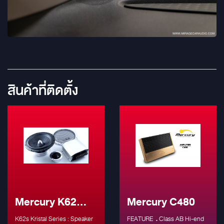
สินค้าที่ติดตั้ง
Mercury K62
Mercury C480
Kristal Series
K62s Kristal Series : Speaker
FEATURE ․Class AB Hi-end