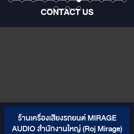
ชุดแต่ง
40 ของคุณโดยเฉพาะ มอบความ
เฉพาะ เปลี่ยนทุกวินาที
CONTACT US
 Mirage
หรูหรา ความเป็นส่วนตัว และความ
ถนนให้เป็นการพักผ่อน
บันเทิงครบครัน ให้คุณพักผ่อนได้
รื่นรมย์และเป็นส่วนตัวอย่
น์ใหม่
อย่างเต็มที่ในทุกเส้นทาง ดื่มด่ำ
สัมผัสความสะดวกสบาย
! สัมผัส
ความบันเทิงบนจอใหญ่เต็มตา
ระดับกับดีไซน์สุดล้ำ ก้าวเ
่ ด้วย
เพลิดเพลินกับความบันเทิงไร้ขีด
โดยสารที่รังสรรค์มาเพื่
น้า LED
จำกัด ไม่ว่าจะเป็นการดูหนัง ฟัง
เฉพาะ ด้วย คอนโซลกั้น
ายที่ดู
เพลง หรือสตรีมมิ่งคอนเทนต์โปรด
ดีไซน์ล้ำสมัยสี Piano Bla
ว่าเหมือน
ของคุณบน จอขนาดใหญ่เต็มตา
โดดเด่นสะดุดตา เสริมค
าจาก
ที่คมชัดทุกรายละเอียด มอบ
หรูหราด้วย ไฟ Ambient L
ีเมียม
อรรถรสความบันเทิงที่เหนือกว่าใน
สามารถปรับเปลี่ยนบรร
ข็งแรง
ทุกการเดินทาง ความเป็นส่วนตัว
ตามต้องการ มอบความรู
ข้ารูปกับ
สูงสุด เพื่อการพักผ่อนไร้การ
คลายและอบอุ่นตลอดกา
ุณได้
รบกวน สัมผัสประสบการณ์ห้อง
ความบันเทิงเต็มรูปแบบ เ
ติดตั้ง
โดยสารส่วนตัวอย่างแท้จริง ด้วย
อรรถรสสูงสุด ดื่มด่ำกับ
มาก
ฉาก Partition ที่แยกห้องโดยสาร
ความบันเทิงที่คมชัดเหนื
มเนรมิต
ด้านหน้าและด้านหลังออกจากกัน
บน ทีวีขนาดใหญ่ 29 นิ้
ราย
อย่างชัดเจน สร้างพื้นที่ส่วนตัวที่
ละเอียด 4K ให้ทุกรายละ
งการเข้า
คุณสามารถพักผ่อน ทำงาน หรือ
ภาพยนตร์ ซีรีส์ หรือรา
มค่าเกิน
สนทนาได้อย่างเป็นอิสระ ไร้การ
ของคุณสมจริงราวกับยก
รูหรา
รบกวนจากภายนอก กระจก
ภาพยนตร์ส่วนตัวมาไว้
ร้านเครื่องเสียงรถยนต์ MIRAGE
นงบ
อัจฉริยะ: ควบคุมความเป็นส่วน
พร้อมด้วย ระบบ Google
ยอะ!
ตัวได้ดั่งใจ เพิ่มความพิเศษด้วย
เปิดโลกแห่งคอนเทนต์แ
AUDIO สำนักงานใหญ่ (Roj Mirage)
ื่อยก
กระจกอัจฉริยะ (Magic Glass) ที่
บันเทิงให้คุณเลือกสรรได้
บชุด ไม่
สามารถปรับเปลี่ยนจากจอภาพให้
จำกัด ไม่ว่าจะเป็นภาพยนต