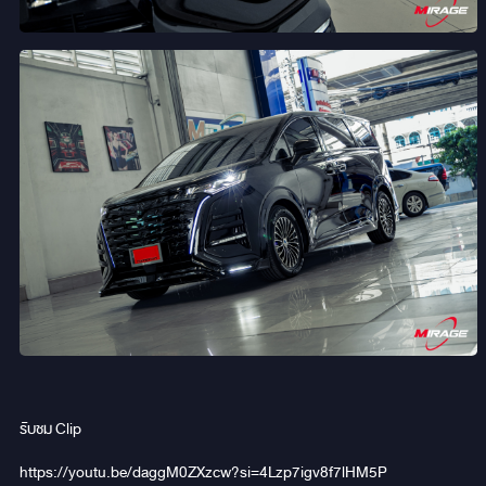
รับชม Clip
https://youtu.be/daggM0ZXzcw?si=4Lzp7igv8f7lHM5P