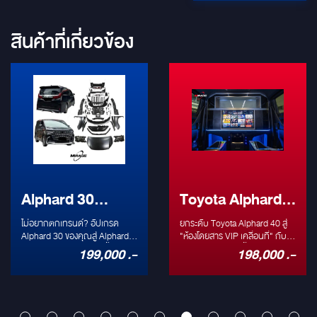
สินค้าที่เกี่ยวข้อง
Toyota Alphard
Lexus LM35
40 กับ Partition
สุดโหดกับ
เกรด
ยกระดับ Toyota Alphard 40 สู่
VIP Partition สุดหรูบน
Alphard
แบบ Custom แบบ
"ห้องโดยสาร VIP เคลื่อนที่" กับ
Partition แบ
LM350h: นิยามใหม่ของ
! เบื่อ
ฉาก Partition สุดล้ำจาก Mirage
ประสบการณ์การเดินทาง
000 .-
198,000 .-
198,
Premium
Custom สุด
ุณจะ
Car Audio! เปลี่ยนทุกการเดิน
เฟิร์สคลาส ยกระดับทุก
ยเงินก้อน
ทางของคุณให้เป็นประสบการณ์
ทางของคุณสู่ขีดสุดแห่ง
Premium
! เราช่วย
เหนือระดับกับ ฉาก Partition สุด
หรูหราและความเป็นส่วนต
0 คัน
ล้ำจาก Mirage Car Audio ที่
VIP Partition สุดพิเศษ
d 40 สุด
ออกแบบมาเพื่อ Toyota Alphard
มาเพื่อ Lexus LM350h