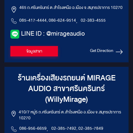
้า, ไฟ
เป็นกระจกใสได้เพียงปลายนิ้ว
ล่าสุด รายการดัง หรือก
465 ถ.ศรีนครินทร์ ต.สำโรงเหนือ อ.เมือง จ.สมุทรปราการ 10270
งโคลน และ
สัมผัส พร้อมฟังก์ชันปรับขึ้น-ลงได้
มิ่งที่คุณชื่นชอบ ก็พร้
็นสำหรับ
ตามต้องการ ให้คุณควบคุมความ
สนองทุกความต้องการ ควบคุม
085-417-4444, 086-624-9514
,
02-383-4555
แบบ เรา
เป็นส่วนตัวและการมองเห็นได้อย่าง
ความเป็นส่วนตัวได้ดั่งใจ
! ยก
สมบูรณ์แบบ สร้างบรรยากาศ
ประสบการณ์ความเป็นส่ว
ณให้เป็น
หรูหราด้วย Ambient Light เติม
สุดด้วย กระจก Magic Gl
LINE ID : @mirageaudio
งเหลียว
เต็มสุนทรียภาพแห่งการเดินทาง
สามารถปรับขึ้น-ลงได้เพ
ละสง่า
ด้วย ไฟ Ambient Light ที่ช่วย
นิ้วสัมผัส ให้คุณเลือกเปิ
องถนนได้
สร้างบรรยากาศภายในห้อง
ธรรมชาติ หรือปิดกั้นจ
Get Direction
ข้อมูลสาขา
โดยสารให้ดูหรูหรา สงบ และผ่อน
ภายนอกได้อย่างอิสระ มอบ
คลายในทุกช่วงเวลา ยกระดับ
ส่วนตัวที่สมบูรณ์แบบส
Toyota Alphard 40 ของคุณให้
พักผ่อน การทำงาน หรือแ
เป็น "ห้องโดยสาร VIP เคลื่อนที่"
การประชุมเคลื่อนที่ สู่
ที่สมบูรณ์แบบ ด้วยนวัตกรรม
ประสบการณ์ "VIP Lux
ร้านเครื่องเสียงรถยนต์ MIRAGE
จาก Mirage Car Audio พร้อม
Style" ที่แท้จริง หากคุ
มอบประสบการณ์การเดินทางที่
หาสุดยอดแห่งความหรูห
AUDIO สาขาศรีนครินทร์
คุณจะประทับใจไม่รู้ลืม
สะดวกสบาย และความเป็
ในทุกการเดินทาง VIP Pa
(WillyMirage)
สำหรับ Lexus LM350h
ตอบที่คุณตามหา พร้อมแล
มอบประสบการณ์การเดิน
410/7 หมู่5 ถ.ศรีนครินทร์ ต.สำโรงเหนือ อ.เมือง จ.สมุทรปราการ
เหนือระดับและน่าประทับใ
10270
คุณ
086-956-6659
,
02-385-7492, 02-385-7849