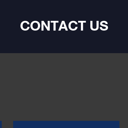
นและสภาพอากาศ พร้อมใช้งานใน
าย พัฒนาให้พอดี
a D9 โดยเฉพาะ เพื่อให้การติดตั้ง
CONTACT US
ะสมบูรณ์แบบ