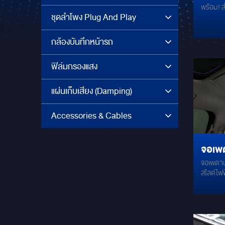
พร้อม! ส
BLAC
ชุดลำโพง Plug And Play
กล้องบันทึกหน้ารถ
ฟิล์มกรองแสง
แผ่นเก็บเสียง (Damping)
Accessories & Cables
จอเพ
จอเพดาน
พร้อม
สไลด์ไฟฟ้า สัมผัสความสะดวกสบ
ระดับด้
Denza D9
ตอบโจทย
คุณสมบัติเด่น ระบบสไล
ง่ายเพียงปลา