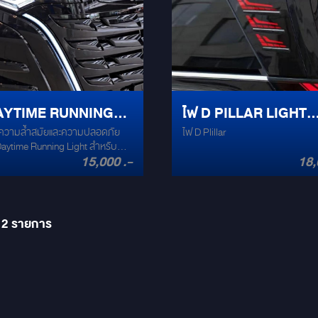
ว: ความละเอียด Full HD ให้ภาพคม
ชัดในทุกสถานการณ์ ✅ วัสดุคุณภ
ทนทาน ใช้งานได้ยาวนาน ✅ ติดตั้
ากหลายแอปพลิเคชัน ระบบ
พร้อมเสริมลุคให้รถยนต์สุดหรูของ
9.0: เข้าถึงความบันเทิงออนไลน์
ให้ Denza D9 ของคุณดูพรีเมียมกว่
flix และ YouTube ได้อย่างลื่นไหล
สอบถามเพิ่มเติมหรือติดต่อสั่งซื้อได้
ูหรา: เข้ากับภายในรถ Denza D9
ช่องทางการติดต่อ] #DenzaD9 #สครับ
องดัดแปลง
เพลทDenzaD9 #ชุดแต่งDenzaD9 #
AYTIME RUNNING
ไฟ D PILLAR LIGHT
ไลฟ์สไตล์ของ
รถDenza #DenzaD9Accessories
อบครัว ไม่ว่าจะดูหนัง ฟังเพลง
#MPVหรู #แต่งรถยนต์ไฟฟ้า #สคร
ความล้ำสมัยและความปลอดภัย
ไฟ D Plillar
T VERSION 2:
DENZA D9
นแอปพลิเคชันที่คุณชื่นชอบ ยก
เพลทLED #DenzaD9Thailand
Daytime Running Light สำหรับ
บันเทิงในรถของคุณ #DenzaD9
A D9
15,000 .-
18,
t ไม่ใช่
านDenzaD9 #ระบบสไลด์ไฟฟ้า
ที่โดดเด่น แต่ยังช่วยเพิ่มความ
d9 #ความบันเทิงในรถยนต์
นทุกการขับขี่ พร้อมเปลี่ยนทุกมุม
 #แต่งรถยนต์
Denza D9 ให้สะกดสายตาบนท้อง
D9Accessories
12
รายการ
ght สำหรับ Denza D9 1. ดีไซน์
ม ไฟ LED รูปทรงเฉียบคมที่ออกแบบ
เสริมความหรูหราและความทันสมัย
ดดเด่นในทุกสภาพแสง เพิ่มการ
งในกลางวันและกลางคืน 3. วัสดุ
ูง ผลิตจากวัสดุที่ทนทานต่อ