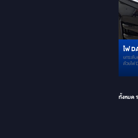
15.6 นิ้
ชัด RAM 3 GB / ROM 32 GB: รองรับการ
ใช้งานหล
Android 
เช่น Net
ดีไซน์หร
อย่างลงตัว ติดตั้งง่าย: ไม่ต้
ไฟ D
โครงสร้างรถ ตอบโจทย์ทุก
คุณและคร
ยกระดับ
LIGH
หรือใช้งา
ด้วยไฟ 
ระดับความ
DENZ
Denza D9 ไฟ Daytime Running Ligh
#จอเพด
แค่ดีไซน์
#Androi
ปลอดภัยใ
#MPVหรู
มองของ 
#Denza
ถนน --- คุณสมบัติเด่นของไฟ Daytime
ทั้งหมด
Running Li
พรีเมีย
มาเพื่อ
ให้ตัวรถ 2. เพิ่มความปลอดภัย ช่วยให้รถ
ของคุณโ
มองเห็นทั้
คุณภาพส