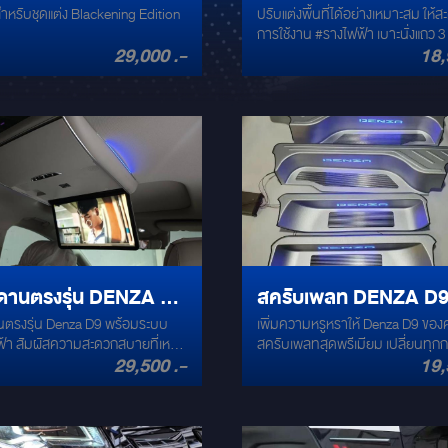
ำหรับชุดแต่ง Blackening Edition
ปรับแต่งพื้นที่ได้อย่างเหมาะสม ให้
KENING EDITION
พื้นที่ได้อย่างเหมาะสม ให
การใช้งาน #รางไฟฟ้า เบาะนั่งแถว 3 
สะดวกในการใช้งาน
29,000 .-
18,
ความกว้างในการนั่ง และ การเก็บสั
ด้านหลัง..
ดานตรงรุ่น DENZA D9
สครับเพลท DENZA D
ตรงรุ่น Denza D9 พร้อมระบบ
เพิ่มความหรูหราให้ Denza D9 ของ
ระบบ สไลด์ไฟฟ้า
ายที่เหนือ
สครับเพลทสุดพรีเมียม เปลี่ยนทุกก
29,500 .-
19,
วย จอเพดานขนาด 15.6 นิ้ว สำหรับ
ปิดประตูให้โดดเด่นกว่าใคร ด้วยส
 พร้อมระบบสไลด์ไฟฟ้าอัจฉริยะที่
Denza D9 พร้อมไฟ LED สีฟ้าที่ช่วย
์ทุกความต้องการในการใช้งาน
มลุคทันสมัย และปกป้องพื้นที่จากร
ด์ไฟฟ้า: ควบคุม
ข่วน ✅ ดีไซน์พิเศษ เข้ากับ Denza D9 ได้
ยนิ้วสัมผัส ขนาดจอใหญ่
อย่างลงตัว ✅ ไฟ LED สว่าง สวยงา