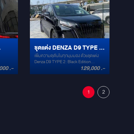
าพสูง
งง่าย
คุณทันที
าเดิม
ทาง [ใส่
แต่ง
ชุดแต่ง DENZA D9 TYPE 2
ับ
เพิ่มความดุดันในทุกมุมมอง ด้วยชุดแต่ง
: BLACK EDITION
Denza D9 TYPE 2: Black Edition
STANDARD
000 .-
129,000 .-
Standard ยกระดับสไตล์และความโฉบเฉี่ยว
ของ Denza D9 ไปอีกขั้นด้วย TYPE 2:
Black Edition Standard ที่ออกแบบมาเพื่อ
ตอบโจทย์คนรักความหรูหราและเอกลักษณ์
1
2
เฉพาะตัว