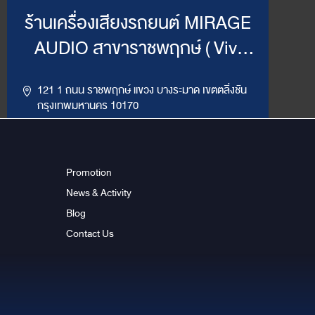
ร้านเครื่องเสียงรถยนต์ MIRAGE
AUDIO สาขาราชพฤกษ์ ( Vivi
Mirage )
121 1 ถนน ราชพฤกษ์ แขวง บางระมาด เขตตลิ่งชัน
กรุงเทพมหานคร 10170
,
094-964-4445
02-432-2295
LINE ID : @MirageRP
Promotion
News & Activity
Get Direction
ข้อมูลสาขา
Blog
Contact Us