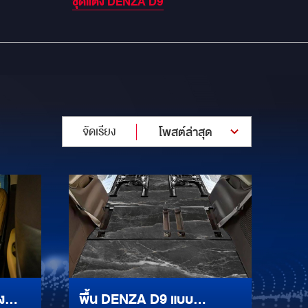
ชุดแต่ง DENZA D9
จัดเรียง
โพสต์ล่าสุด
ง
พื้น DENZA D9 แบบ