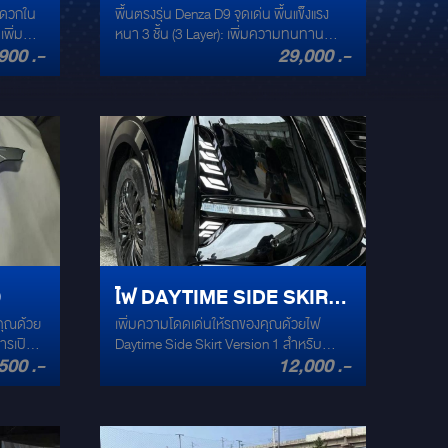
สะดวกใน
พื้นตรงรุ่น Denza D9 จุดเด่น พื้นแข็งแรง
้
PREMIUM ตรงรุ่น
เพิ่ม
หนา 3 ชั้น (3 Layer): เพิ่มความทนทาน
900 .-
29,000 .-
มภาระ
รองรับการใช้งานได้หลากหลาย วัสดุเก็บของ
รางคุณภาพสูง: ออกแบบมาให้มีความ
คงทน ใช้งานง่าย มีให้เลือกหลากหลาย
สไตล์: ตอบโจทย์ทุกความต้องการ เพิ่ม
ความหรูหราให้กับรถ เปลี่ยนพื้นที่ภายในให้
ดูโดดเด่น ทันสมัย พร้อมฟังก์ชันครบครัน!
9
ไฟ DAYTIME SIDE SKIRT
คุณด้วย
เพิ่มความโดดเด่นให้รถของคุณด้วยไฟ
VERSION 1
ารเปิด-
Daytime Side Skirt Version 1 สำหรับ
500 .-
12,000 .-
ครับเพลท
Denza D9
เสริ
อยขีด
ม เห็น