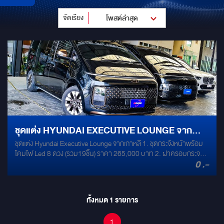
จัดเรียง
โพสต์ล่าสุด
ชุดแต่ง HYUNDAI EXECUTIVE LOUNGE จาก
ชุดแต่ง Hyundai Executive Lounge จากเกาหลี 1. ชุดกระจังหน้าพร้อม
เกาหลี
โคมไฟ Led 8 ดวง (รวม19ชิ้น) ราคา 265,000 บาท 2. ฝาครอบกระจก
0 .-
ข้างสี Rose Gold ( 2ชิ้น ) ราคา 8,500 บาท 3. ชุดล้อแม้กซ์ 4 วง ราคา
49,500 บาท 4. ชุดกันชนหลัง Rose Gold ( รวม 9 ชิ้น ) ราคา 42,500
บาท
ทั้งหมด
1
รายการ
1