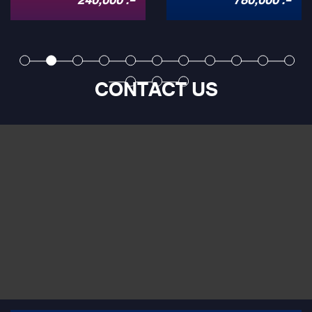
240,000 .-
780,000 .-
Lounge
2026 อันดับ 1 ของ
สามารถทำได้ด้วยชุดแต่งเบาะ VIP
เฉพาะ การันตีผลงานจริงกว่า
2 ที่นั่งสไตล์ Lexus จาก Mirage
500 คัน ใน Toyota Alphard,
ไทย
Audio โดดเด่นด้วยวัสดุหนัง
Vellfire และ Lexus
Nappa แท้ ระบบเบาะปรับไฟฟ้า
เต็มรูปแบบควบคุมผ่านจอสัมผัส
พร้อมจอทีวีมัลติมีเดีย 27 นิ้ว เพื่อ
CONTACT US
ความหรูหราและสะดวกสบายสูงสุด