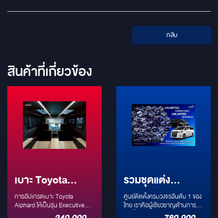
กลับ
สินค้าที่เกี่ยวข้อง
เบาะ Toyota
รวมชุดแต่ง
Alphard ให้เป็นรุ่น
ALPHARD VELL
การอัปเกรดเบาะ Toyota
ศูนย์ติดตั้งครบวงจรอันดับ 1 ของ
Executive
Alphard ให้เป็นรุ่น Executive
FIRE LEXUS
ไทย เราคือผู้เชี่ยวชาญด้านการ
Lounge ระดับ First Class
ติดตั้งระบบในรถยนต์พรีเมียมโดย