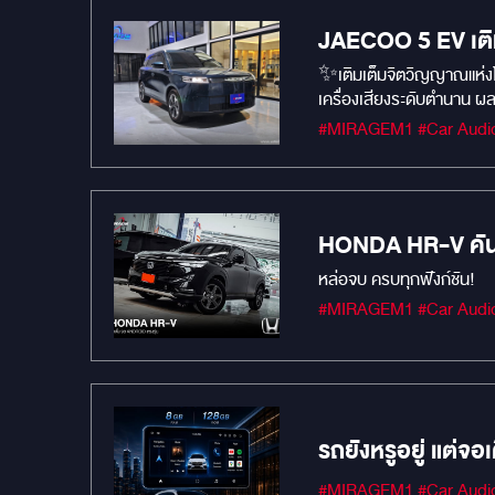
JAECOO 5 EV เต
✨เติมเต็มจิตวิญญาณแห่ง
เครื่องเสียงระดับตำนาน ผ
HONDA HR-V คันน
GOOGLE MAPS สบาย
หล่อจบ ครบทุกฟังก์ชัน!
รถยังหรูอยู่ แต่จอ