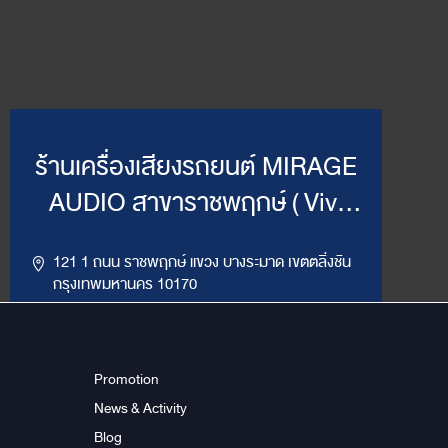
ร้านเครื่องเสียงรถยนต์ MIRAGE
AUDIO สาขาราชพฤกษ์ ( Vivi
Mirage )
121 1 ถนน ราชพฤกษ์ แขวง บางระมาด เขตตลิ่งชัน
กรุงเทพมหานคร 10170
,
094-964-4445
02-432-2295
LINE ID : @MirageRP
Promotion
News & Activity
Get Direction
ข้อมูลสาขา
Blog