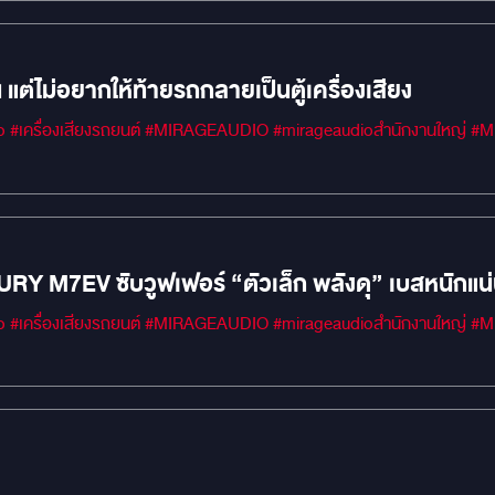
 แต่ไม่อยากให้ท้ายรถกลายเป็นตู้เครื่องเสียง
#MIRAGEM1 #Car 
URY M7EV ซับวูฟเฟอร์ “ตัวเล็ก พลังดุ” เบสหนักแ
#MIRAGEM1 #Car 