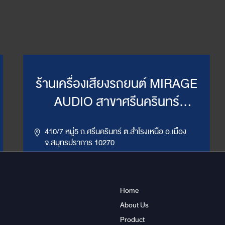
ร้านเครื่องเสียงรถยนต์ MIRAGE
AUDIO สาขาศรีนครินทร์
(WillyMirage)
410/7 หมู่5 ถ.ศรีนครินทร์ ต.สำโรงเหนือ อ.เมือง
จ.สมุทรปราการ 10270
,
086-956-6659
02-385-7492, 02-385-7849
LINE ID : @mirage1
Home
About Us
Get Direction
ข้อมูลสาขา
Product