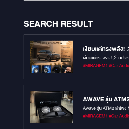
SEARCH RESULT
เงียบแต่ทรงพลัง!
ไฟ!
เงียบแต่ทรงพลัง! ⚡️ อัป