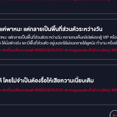
ป็นแค่พาหนะ แต่กลายเป็นพื้นที่ส่วนตัวระหว่างวัน
่พาหนะ แต่กลายเป็นพื้นที่ส่วนตัวระหว่างวัน หลายคนเห็นคลิปแต่งรถตู้ VIP หร
 ได้นั่งพักจริง และมีพื้นที่ส่วนตัว อยู่บนรถได้ผ่อนคลายได้ดูหนัง ทำงาน หร
rivate Lounge มากขึ้น ✅ Partition กั้นกลาง เพิ่มความเป็นส่วนตัว ✅ เบาะ
#MIRAGEM1 #Car 
นสะดวกด้วย Remote ความพรีเมียมของรถ VIP ไม่ได้อยู่ที่ของเยอะที่สุดแต่อยู่
แต่ตอนขึ้นรถและนี่คือคอนเซปต์ happinessonroad ของเราครับ
ด้ โดยไม่จำเป็นต้องรื้อให้เสียความเนี๊ยบเดิม
#MIRAGEM1 #Car 