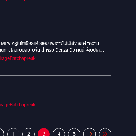
ือ MPV หรูในโซเชียลแล้วชอบ เพราะมันไม่ได้ขายแค่ “ความ
ือเดินทางไกลแบบสบายขึ้น สำหรับ Denza D9 คันนี้ จึงอัปเกรด
นั่งหรูหรา ✅ ระบบความบันเทิงสำหรับผู้โดยสาร ✅ ตู้เย็น
Audio #เครื่องเสียงรถยนต์ #MIRAGEAUDIO #mirageaudioสำนักงานใหญ่ #MirageRatchapreuk
ที่ทุกอย่างทำให้ “เวลาบนรถ” ดีขึ้น ความสบายไม่ได้รออยู่
Audio #เครื่องเสียงรถยนต์ #MIRAGEAUDIO #mirageaudioสำนักงานใหญ่ #MirageRatchapreuk
1
2
3
4
5