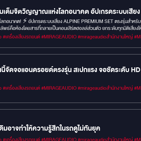
ิมเต็มจิตวิญญาณแห่งโลกอนาคต อัปเกรดระบบเสี
โลกอนาคต! ⚡️ อัปเกรดระบบเสียง ALPINE PREMIUM SET ตรงรุ่นสำหรับ J
ลลัพธ์คือห้องโดยสารที่กลายเป็นคอนเสิร์ตฮอลล์ส่วนตัว ยกระดับทุกมิติเสีย
#MIRAGEM1 #Car 
ี้จัดจอแอนดรอยด์ตรงรุ่น สเปกแรง จอชัดระดับ HD
ตา ขับไปไหนก็ไม่มีเบื่อ!
#MIRAGEM1 #Car 
เดิมอาจทำให้ความรู้สึกในรถดูไม่ทันยุค
#MIRAGEM1 #Car 