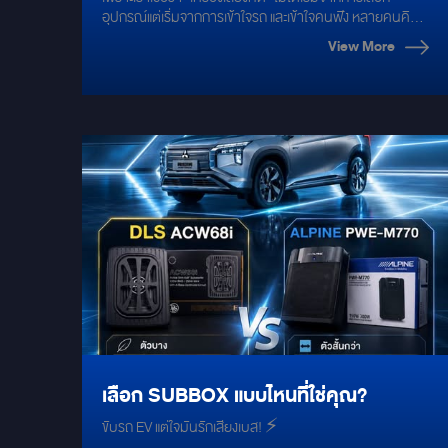
เริ่มจากการเลือกอุปกรณ์แต่เริ่มจากการ
อุปกรณ์แต่เริ่มจากการเข้าใจรถ และเข้าใจคนฟัง หลายคนคิด
ว่า ใช้ลำโพงรุ่นเดียวกัน แอมป์ตัวเดียวกัน เสียงก็น่าจะออกมา
เข้าใจรถ และเข้าใจคนฟัง
View More
เหมือนกันแต่ความจริงคือ เครื่องเสียงรถยนต์ไม่ได้จบแค่
อุปกรณ์ รถแต่ละคันมี “ห้องเสียง” ของตัวเอง ตำแหน่งลำโพง
ต่างกัน วัสดุภายในต่างกัน ระยะฟังไม่เท่ากัน รวมถึงเสียง
สะท้อนในห้องโดยสารก็ไม่เหมือนกัน และที่สำคัญคือ “การติด
ตั้ง + การจูน” มีผลกับเสียงมากกว่าที่คิด นี่คือเหตุผลที่
Mirage Audio ไม่เริ่มจากการขายของแต่เริ่มจาก “การ
วิเคราะห์ก่อนติดตั้ง” เราดูทั้งระบบ ฟังความต้องการของ
เจ้าของรถ วิเคราะห์แนวเพลงที่ฟัง และออกแบบเสียงให้เหมาะกับ
รถคันนั้นจริง ๆ สำหรับ Chery V23 การอัปเกรดลำโพงตรง
รุ่น MAOT ช่วยให้ติดตั้งลงตัวกับตำแหน่งเดิมของรถ แต่สิ่งที่
ทำให้เสียงออกมาดีจริง คือการวิเคราะห์และจูนให้เข้ากับรถคัน
นั้น ไม่ใช่แค่เปลี่ยนแล้วจบแต่ต้องดูว่าเสียงร้องชัดไหม เบสพอดี
หรือเปล่า รายละเอียดครบไหม และตอบโจทย์การฟังของ
เจ้าของรถหรือไม่ เพราะงานเครื่องเสียงที่ดี ไม่ใช่ทำให้ทุกคัน
เสียงเหมือนกันแต่คือทำให้รถคันนั้นเสียงดีที่สุดในแบบของมัน
ครับ
เลือก SUBBOX แบบไหนที่ใช่คุณ?
ขับรถ EV แต่ใจมันรักเสียงเบส! ⚡️