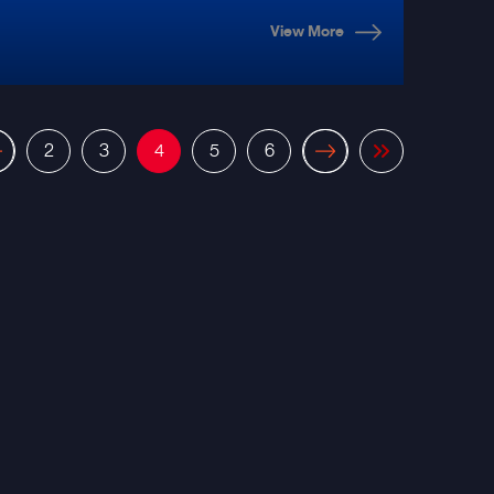
โดยเฉพาะ!
View More
2
3
4
5
6