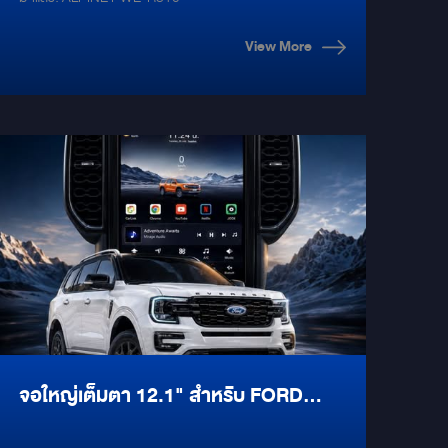
POWERED SUBWOOFER ขนาด 8 นิ้ว
รุ่นใหม่จาก ALPINE
View More
จอใหญ่เต็มตา 12.1" สำหรับ FORD
NEXT-GEN (RANGER / EVEREST)