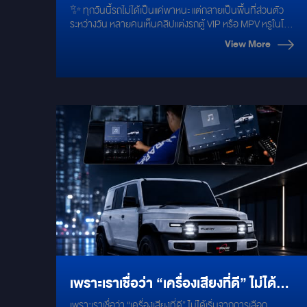
✨ ทุกวันนี้รถไม่ได้เป็นแค่พาหนะ แต่กลายเป็นพื้นที่ส่วนตัว
เป็นพื้นที่ส่วนตัวระหว่างวัน
ระหว่างวัน หลายคนเห็นคลิปแต่งรถตู้ VIP หรือ MPV หรูในโซ
เชียลแล้วชอบ เพราะมันไม่ได้ขายแค่ “ความสวย”แต่มันขาย
View More
ความรู้สึกว่า ได้นั่งพักจริง และมีพื้นที่ส่วนตัว อยู่บนรถได้ผ่อน
คลายได้ดูหนัง ทำงาน หรือเดินทางไกลแบบสบายขึ้น สำหรับ
Denza D9 คันนี้ จึงอัปเกรดห้องโดยสารให้ใกล้เคียง Private
Lounge มากขึ้น ✅ Partition กั้นกลาง เพิ่มความเป็นส่วนตัว
✅ เบาะนั่งหรูหรา ✅ ระบบความบันเทิงสำหรับผู้โดยสาร ✅
ตู้เย็นไซส์มินิ ✅ ควบคุมการใช้งานสะดวกด้วย Remote
ความพรีเมียมของรถ VIP ไม่ได้อยู่ที่ของเยอะที่สุดแต่อยู่ที่ทุก
อย่างทำให้ “เวลาบนรถ” ดีขึ้น ความสบายไม่ได้รออยู่ที่ปลาย
ทางแต่มันเริ่มตั้งแต่ตอนขึ้นรถและนี่คือคอนเซปต์
happinessonroad ของเราครับ
เพราะเราเชื่อว่า “เครื่องเสียงที่ดี” ไม่ได้
เพราะเราเชื่อว่า “เครื่องเสียงที่ดี” ไม่ได้เริ่มจากการเลือก