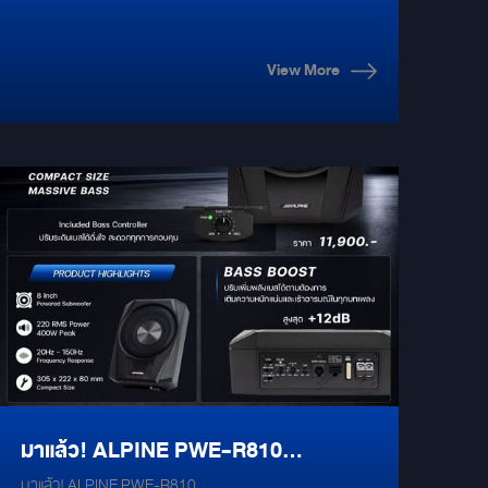
หลายครั้งเริ่มจาก “มุมอับ” แค่เสี้ยววินาที
เปลี่ยนเลนแล้วไม่เห็นรถข้าง ๆ
View More
มาแล้ว! ALPINE PWE-R810
มาแล้ว! ALPINE PWE-R810