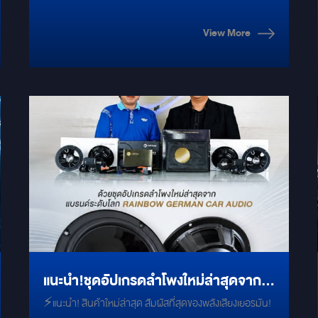
ลำโพงแล้ว…โลกเปลี่ยนจริงไหม?
View More
แนะนำ!ชุดอัปเกรดลำโพงใหม่ล่าสุดจาก
⚡แนะนำ! สินค้าใหม่ล่าสุด สัมผัสที่สุดของพลังเสียงเยอรมัน!
แบรนด์ระดับโลก RAINBOW GERMAN