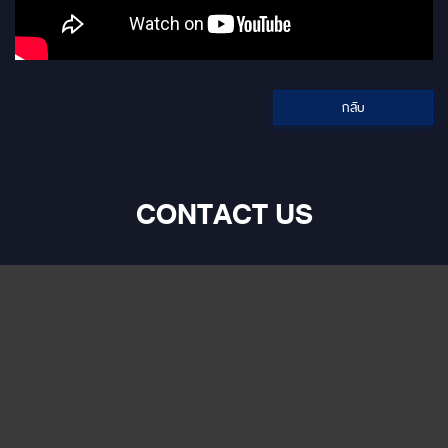
Tweeter GZPT 28SX
38 kHz HPF /
Midwoofer GZPK 16SQ
● / ● Bas
Mounting Ø 143.5 mm
Phase
Einbautiefe 68 mm Crossover
Leve
GZPX 165SQ Crossover
Remo
frequency 2800 Hz
Setting ○
กลับ
Dime
210
CONTACT US