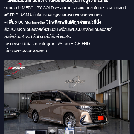
- ลดแรงสั่นสะเทือนทั่วทั้งคันด้วยแดมป์คุณภาพสูงจากรัสเซีย
กับแดมป์ #MERCURY GOLD พร้อมทั้งยังเสริมแดมป์ชั้นในที่ประตูด้วยแดมป์
#STP PLASMA มั่นใจ! หมดปัญหาเสียงรบกวนจากภายนอก
- เพิ่มระบบ Multimedia ให้เพลิดเพลินได้ทุกตำแหน่งที่นั่ง
ด้วยระบบจอแอนดรอยด์หัวหมอน พร้อมเพิ่มระบบกล่องแอนดรอยด์
ลิงค์พร้อม 4 จอ หรือแยกเล่นได้อย่างอิสระ
ใครที่ใช้รถรุ่นนี้แล้วอยากได้คุณภาพระดับ HIGH END
ไม่ควรพลาดชุดติดตั้งชุดนี้