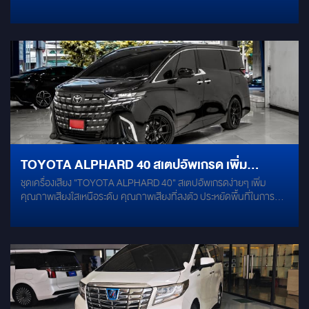
จอเพดานหลัง ที่มาพร้อมรีโมทคอนโทรลไร้สาย ในการสั่งงาน ติดตั้งเข้า
กับจอเดิมของรถ จอหน้าและจอหลังสามารถรับชมได้พร้อมๆกัน เชื่อมต่อ
ช่องสัญญาณผ่าน HDMI ให้ภาพและเสียงที่คมชัด รองรับการใช้งาน
ออนไลน์ รองรับการใช้งานแอปพลิเคชั่นต่างๆ ใช้งานร่วมกันได้ทุกๆแอป
เพลิดเพลินไปกับประสบการณ์การดูหนังฟังเพลง และฟังก์ชั่นใหม่ๆจาก
APPLE TV ที่ให้ได้มากกว่าทีวี
TOYOTA ALPHARD 40 สเตปอัพเกรด เพิ่ม
ชุดเครื่องเสียง "TOYOTA ALPHARD 40" สเตปอัพเกรดง่ายๆ เพิ่ม
คุณภาพเสียงให้เหนือระดับ
คุณภาพเสียงใสเหนือระดับ คุณภาพเสียงที่ลงตัว ประหยัดพื้นที่ในการติด
ตั้ง เสียงใสเป็นธรรมชาติ ไปกับลำโพง "ลายไม้" ยอดนิยม! ในรถกระแสสุด
ฮอต ณ เวลานี้ TOYOTA ALPHARD 40 รุ่นล่าสุด * ลำโพงแยกชิ้น คู่
หน้า - คู่หลัง FOCAL PS 165 FXE * ซับหลุมยางอะไหล่ ขนาด 10 นิ้ว
MERCURY M-1000 * ปรับจูนรายละเอียดเสียง ด้วยแอมป์ DSP
ALPINE PXE-R80-8 * เสริมโครงสร้างลดเสียงรบกวน ด้วยแดมป์
MERCURY GOLD ติดตั้ง และ ปรับจูน โดยทีมช่างผู้เชี่ยวชาญ มั่นใจได้ว่า
ระบบเสียงของคุณ จะได้รับการติดตั้งอย่างถูกต้องตามมาตรฐาน -------
-- TOYOTA ALPHARD 40 [ Installation List ] + FOCAL PS 165 FXE