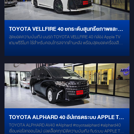
TOYOTA VELLFIRE 40 ยกระดับสุนทรียภาพและมิติ
สุดยอดความบันเทิง บนรถ TOYOTA VELLFIRE 40 กล่อง Apple TV
ความบันเทิงระดับเฟิร์สคลาส
แถมฟรีรีโมท ใช้สำหรับคอนโทรลจากด้านหลัง พร้อมสุดยอดเครื่องเสียง
ระดับ HI-END ลำโพงคู่หน้า-คู่หลัง FOCAL FLAX EVO PS 165 FXE
ลำโพงแยกชิ้นรุ่นใหญ่จากฝรั่งเศสแท้ POWER AMP DSP ALPINE PXE-
R80-8 POWER AMP 8 CH มี PROCESSOR ในตัว SUB 10” ซ่อนใน
หลุมยางอะไหล่ MERCURY M1000
TOYOTA ALPHARD 40 อัปเกรดระบบ APPLE TV
TOYOTA ALPHARD AV40 #Alphard #toyotaalphard #alphard40
สัมผัสประสบการณ์สตรีมมิ่งเหนือระดับ
เชื่อมต่อโลกออนไลน์ ปลดล็อคทุกมิติความบันเทิง กับระบบ APPLE TV