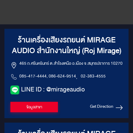
ในตำแหน่งที่เข้าถึงง่ายแต่ไม่รบกวนดีไซน์ภายในห้องโดยสารที่หรูหรา เพื่อ
ให้เจ้าของรถใช้งานได้สะดวกเมื่อต้องการเล่นไฟล์เพลง Hi-Res Audio แต่
ยังคงความมินิมอลของห้องโดยสารไว้ รองรับ Hi-Res Audio: เล่นไฟล์
ความละเอียดสูงได้อย่างสมบูรณ์แบบ เพื่อให้คุณได้ยินทุกรายละเอียดที่
ศิลปินต้องการสื่อสาร 2. ALPINE LIFT UP X3-710S-LUP-AV: Sound
Stage ที่ถูกยกระดับ ชุดลำโพงพรีเมียม 3 ทาง ที่ออกแบบมาเพื่อสร้างเวที
ร้านเครื่องเสียงรถยนต์ MIRAGE
เสียงที่สมบูรณ์แบบและสมจริงที่สุดในรถ Alphard/Vellfire ด้วยเทคโนโลยี
สุดล้ำ เวทีเสียงเหนือระดับ (Lift-Up Technology): จุดเด่นคือ ทวีตเตอร์
AUDIO สำนักงานใหญ่ (Roj Mirage)
(Tweeter) ที่ถูกติดตั้งในตำแหน่งที่เหมาะสม (เช่น บริเวณเสา A-Pillar) และ
มีกลไก "ยกตัวขึ้น" เมื่อระบบเปิด กลไกนี้จะช่วยยกระดับเสียงแหลมให้พุ่ง
465 ถ.ศรีนครินทร์ ต.สำโรงเหนือ อ.เมือง จ.สมุทรปราการ 10270
ตรงมาที่ผู้ฟัง (On-Axis) ทำให้เกิด Sound Stage ที่ สูง กว้าง และแม่นยำ
เสมือนนักดนตรีกำลังบรรเลงอยู่ตรงหน้าคุณ ระบบลำโพง 3 ทางเต็มรูป
085-417-4444, 086-624-9514
,
02-383-4555
แบบ: ประกอบด้วย วูฟเฟอร์ (Mid-Bass), มิดเรนจ์ (Mid-Range), และทวี
ตเตอร์ (Tweeter) เพื่อการแยกแยะความถี่เสียงที่สมบูรณ์แบบ ทำให้เสียง
LINE ID : @mirageaudio
ร้องคมชัด เสียงดนตรีมีมิติ และเบสหนักแน่นเต็มอิ่ม
Get Direction
ข้อมูลสาขา