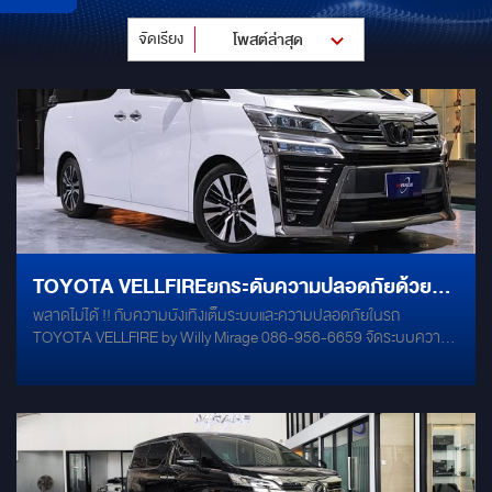
จัดเรียง
โพสต์ล่าสุด
TOYOTA VELLFIREยกระดับความปลอดภัยด้วย
พลาดไม่ได้ !! กับความบังเทิงเต็มระบบและความปลอดภัยในรถ
กล้อง360องศา
TOYOTA VELLFIRE by Willy Mirage 086-956-6659 จัดระบบความ
บันเทิงบนรถ TOYOTA VELLFIRE พร้อมกล้องรอบคัน 360 องศา และ
เสริม BSD BLIND SPOT ตัวแก้ปัญหาจุดอับสายตา พร้อมงานแดมป์ทั้ง
คันด้วย #DAMP #MERCURY และ ติดตั้ง ซับหลุมยางอะไหล่ MERCURY
Item จอ Android ตรงรุ่น สเปคเทพ OCTA-CORE RAM 8 / ROM 128
ความคมชัดระดับ 2K พร้อม เฟรมหน้ากาก จอเพดาน 15 นิ้ว Super
Slim กล้องรอบคัน 360 องศา Super HD เป็นกล้องตรงรุ่น TOYOTA
VELLFIRE เปลี่ยนแทน เคสกระจกมองข้างเดิมของรถ BSD BLIND SPOT