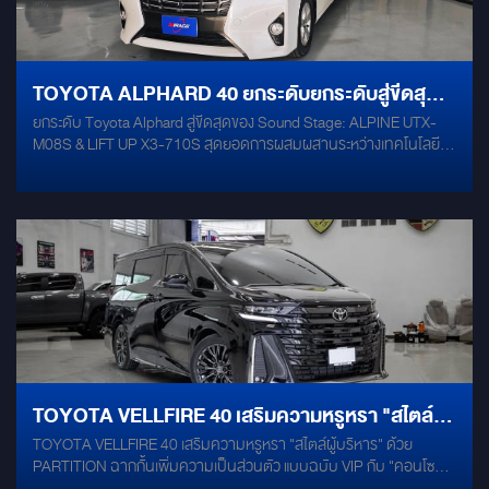
(Component-Speaker 6.5") FRONT + FOCAL PS 165 FXE
(Component-Speaker 6.5") BACK + MERCURY M-1000 (Spare-
Tire Subwoofer 10") + ALPINE PXE-R80-8 (Digital Sound
Processor) +DRC + DAMP MERCURY GOLD
TOYOTA ALPHARD 40 ยกระดับยกระดับสู่ขีดสุด
ยกระดับ Toyota Alphard สู่ขีดสุดของ Sound Stage: ALPINE UTX-
ของเวทีเสียงระดับ HI-END ด้วยขุมพลังดิจิทัล
M08S & LIFT UP X3-710S สุดยอดการผสมผสานระหว่างเทคโนโลยี
ALPINE UTX-M08S และชุดลำโพง LIFT UP X3-
เสียงดิจิทัลที่บริสุทธิ์ที่สุด และงานติดตั้ง Custom Built ระดับพรีเมียม
เพื่อมอบประสบการณ์คอนเสิร์ตส่วนตัวให้แก่คุณใน Toyota Alphard คัน
710S
โปรด! 1. ALPINE UTX-M08S: หัวใจเสียงดิจิทัลที่บริสุทธิ์ที่สุด นี่คือ
Digital Media Receiver ที่ได้รับฉายาว่า "เครื่องเล่นปีศาจ" แห่งวงการ
Audiophile ในรถยนต์ ด้วยจุดเด่นสำคัญคือการส่งสัญญาณเสียงผ่าน
Fiber Optic (ใยแก้วนำแสง) คุณภาพเสียงที่เหนือกว่า: สัญญาณเสียง
ดิจิทัลที่ส่งผ่าน Digital Optical Output จะบริสุทธิ์ 100% ปราศจากการ
รบกวนของคลื่นไฟฟ้า (Noise) ตลอดทาง จนถึง DSP หรือ Amplifier
ทำให้ได้รายละเอียดเสียงที่คมชัดและเที่ยงตรงที่สุด งาน Custom Built
สำหรับ Alphard 40: เราเลือกติดตั้ง UTX-M08S แบบซ่อนไว้ ด้านหลัง
คอนโซลกลางด้านหลัง (Rear Console) หรือในตำแหน่งที่เข้าถึงง่ายแต่ไม่
รบกวนดีไซน์ภายในห้องโดยสารที่หรูหรา เพื่อให้เจ้าของรถใช้งานได้สะดวก
TOYOTA VELLFIRE 40 เสริมความหรูหรา "สไตล์ผู้
เมื่อต้องการเล่นไฟล์เพลง Hi-Res Audio แต่ยังคงความมินิมอลของห้อง
TOYOTA VELLFIRE 40 เสริมความหรูหรา "สไตล์ผู้บริหาร" ด้วย
บริหาร" ด้วย PARTITION ฉากกั้นเพิ่มความเป็นส่วน
โดยสารไว้ รองรับ Hi-Res Audio: เล่นไฟล์ความละเอียดสูงได้อย่าง
PARTITION ฉากกั้นเพิ่มความเป็นส่วนตัว แบบฉบับ VIP กับ "คอนโซล
สมบูรณ์แบบ เพื่อให้คุณได้ยินทุกรายละเอียดที่ศิลปินต้องการสื่อสาร 2.
ตัว แบบฉบับ VIP
กั้นกลาง" ดีไซน์ล้ำสมัยด้วยสี Piano Black พร้อมไฟ Ambient Light