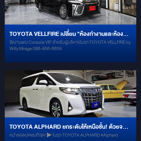
ตัวแก้ปัญหาจุดอับสายตาขนาดขับขี่ DAMP MERCURY GOLD (แดมป์
ทั้งคัน) MERCURY M1000 (ซับซ่อนในหลุมยางอะไหล่ )
TOYOTA VELLFIRE เปลี่ยน "ห้องทำงานและห้องนั่ง
จัดงานแต่ง Console VIP สำหรับผู้บริหารในรถ TOYOTA VELLFIRE by
เล่นส่วนตัวระดับเฟิร์สคลาส"
Willy Mirage 086-956-6659
TOYOTA ALPHARD ยกระดับให้เหนือชั้น! ด้วยจอ
หน้าจอสเปคแรงที่สุด! ▶ ในรถ TOYOTA ALPHARD #Alphard
แอนดรอยด์สเปกแรงที่สุด RAM 12GB/ROM