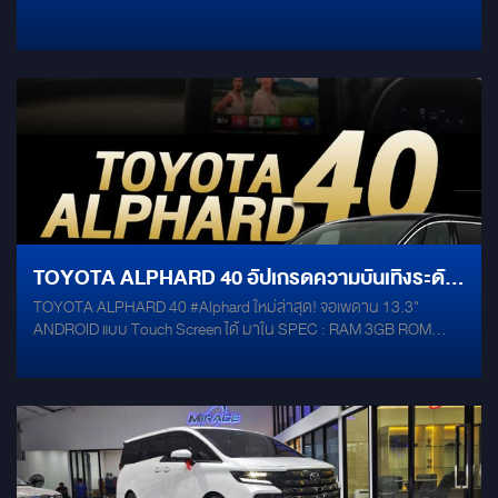
512GB และจอ 2K คมชัดขั้นสุด
TOYOTA ALPHARD 40 อัปเกรดความบันเทิงระดับ
TOYOTA ALPHARD 40 #Alphard ใหม่ล่าสุด! จอเพดาน 13.3"
เฟิร์สคลาสด้วยจอเพดาน ANDROID 13.3" สเปก
ANDROID แบบ Touch Screen ได้ มาใน SPEC : RAM 3GB ROM
แรง
32GB