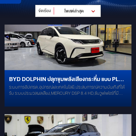
จัดเรียง
โพสต์ล่าสุด
BYD DOLPHIN ปลุกขุมพลังเสียงกระหึ่ม แบบ PLUG
ระบบการอัปเกรด,อุปกรณ์และเทคโนโลยี,ประสบการณ์ความบันเทิงที่ได้
& PLAY ไม่ตัดต่อสายไฟ
รับ ระบบประมวลผลเสียง,MERCURY DSP 8.4 HD,ซับวูฟเฟอร์ที่มี
DSP ในตัว ติดตั้งแบบซ่อนเนียนสวยงาม ระบบลำโพง (หน้า-
หลัง),MERCURY R62 PINK GOLD,เสียงพรีเมียม 3Ohm รายละเอียด
ชัดเจน สดใส ระบบความเงียบ,DAMP MERCURY GOLD (4 บาน),ลด
เสียงรบกวน ห้องโดยสารเงียบสงบระดับรถหรู ระบบมัลติมีเดีย,Android
จอตรงรุ่น (RAM 8 / ROM 256),สเปกแรงที่สุด! รองรับแอปฯ ครบ แบ่ง
หน้าจอใช้งานได้