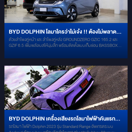
BYD DOLPHIN โลมาใครว่าไม่เจ๋ง !! ต้องไม่พลาดคัน
ด้วยลำโพงคู่หน้า และ ลำโพงคู่หลัง GROUNDZERO GZIC 165.2 และ
นี้ ติดตั้งชุดเครื่องเสียง ด้วยชุดอัพเกรดคุณภาพสูง
GZIF 6.5 เพิ่มพลังเบสให้นุ่มลึก พร้อมติดตั้งแบบเก็บซ่อน BASSBOX
จากเยอรมัน #GROUNDZERO
ACZON ULTRA BASS X ซัพบ๊อกขนาด 8 นิ้ว พร้อมเพิ่มพลังขับทุกมิติ
เสียง ทรงพลังมากยิ่งขึ้น แอมป์ MERCURY MGR-495 เสริมโครงสร้าง
ลดแรงสั่น สะเทือน พร้อมลดเสียงรบกวนจากภายนอก แผ่นแดมป์
MERCURY GOLD แดมป์คุณภาพสูงจากรัสเซีย ▶ ติดตั้งเข้าช่องเดิม
ทั้งหมด ▶ ไม่กระทบระบบเดิมของตัวรถ
BYD DOLPHIN เครื่องเสียงรถโลมาไฟฟ้าคันแรก
รถโลมา ไฟฟ้า Dolphin 2023 รุ่น Standard Range อัพเกรดระบบ
ของเมืองไทย ระบบจอ ANDROID พร้อมติดตั้งชุด