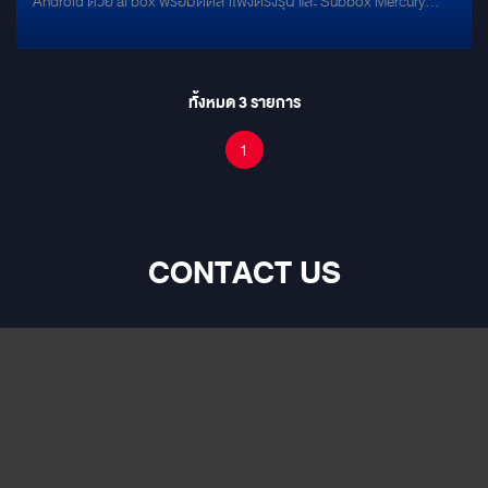
Android ด้วย ai box พร้อมติดลำโพงตรงรุ่น และ Subbox Mercury
อัพเกรดลำโพงตรงรุ่นยกเซ็ท
DSP 8.4HD แต่งอะไรได้บ้าง ไปดูกันครับ คันแรก! อย่างแน่นอน
ทั้งหมด
3
รายการ
1
CONTACT US