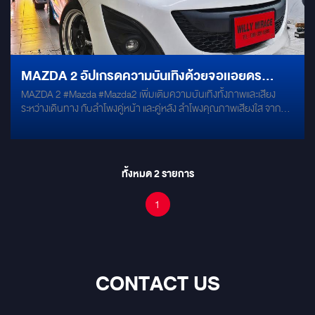
MAZDA 2 อัปเกรดความบันเทิงด้วยจอเเอยดร
MAZDA 2 #Mazda #Mazda2 เพิ่มเติมความบันเทิงทั้งภาพและเสียง
อยด์เเละชุดรำโฑ.ฌฌฐฐ๗ํโฌ๖้ฒ
ระหว่างเดินทาง กับลำโพงคู่หน้า และคู่หลัง ลำโพงคุณภาพเสียงใส จาก
แบรนด์ INFINITY รุ่น ALPHA #infinity SUBBOX MERCURY DSP 8.4
HD SUBBOX ยอดนิยม! ที่ติดตั้งซ่อนใต้เบาะนั่ง ไม่เปลืองพื้นที่
#Mercury * 8" Subwoofer Box * 4 Channel Amplifier Buildin *
Bluetooth Steaming with Mobile Phone * Remote Monitor * Digital
ทั้งหมด
2
รายการ
Sound Processor พร้อมความบันเทิงออนไลน์ กับจอแอนดรอยด์ตรง
รุ่น SPEC : RAM 3GB ROM 32GB มาพร้อมหน้ากากของ MAZDA2 *
1
ระบบจอรองรับแอพพลิเคชั่น Youtube / Netflix / Google Maps /
Spotify / Google Play รับชม Content Online ได้ลื่นไหลไม่สะดุด
CONTACT US