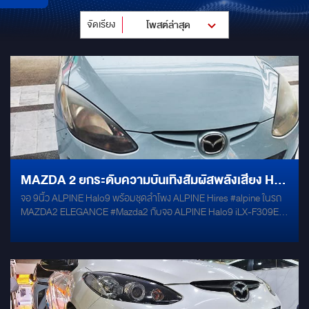
จัดเรียง
โพสต์ล่าสุด
MAZDA 2 ยกระดับความบันเทิงสัมผัสพลังเสียง HI-
จอ 9นิ้ว ALPINE Halo9 พร้อมชุดลำโพง ALPINE Hires #alpine ในรถ
RES จาก ALPINE HALO9
MAZDA2 ELEGANCE #Mazda2 กับจอ ALPINE Halo9 iLX-F309E
#alpinehalo9 พร้อมชุดลำโพง ALPINE DM SERIES ALPINE DM-
65C / DM 65 ALPINE PWE-M770 DAMP MERCURY GOLD by
Willy Mirage 086-956-6659