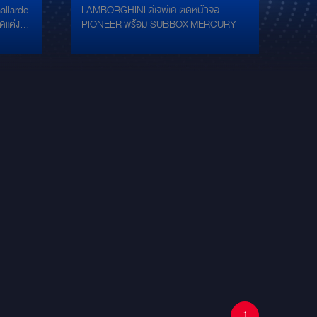
LAMBORGHINI ดีเจพีเค ติดหน้าจอ
ระดับ
GALLARDO 5.2 LP570-4
ดแต่ง
PIONEER พร้อม SUBBOX MERCURY
์"
SUPERLEGGERA
ี่ยน
ยิ่งกว่า
งดุ
กใช้
้งเข้า
มชัด เบส
 ซับวูฟ
สริม
้งแบบ
งามและ
 RAM8 /
ฟเทนเมน
พลิเคชัน
ยง
กวนและ
ให้ได้
องการ
งที่
กลืนกับ
1