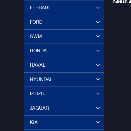
ทั้งหมด
Lamborg
FERRARI
โดยไม่จำ
ทั้งสิ้น
เดิมๆ ในรถขอ
FORD
Radioact
ซีรี่ย์
GWM
เป็นที่ย
คุณภาพเ
เป็นเลิศ
HONDA
165.28S
เสียงที่
HAVAL
ถ้วน ไม่ว
อิ่มแน่น
การเดิน
HYUNDAI
เสียงเพลง เติมเต็มความฝันของค
สมบูรณ์แ
ISUZU
Huracan 
จาก GR
JAGUAR
KIA