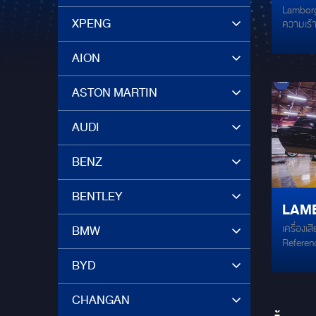
Lamborg
HURA
XPENG
ความเร้า
ซุปเป
จาก GRO
ยนตรกรร
AION
ใฝ่ฝั
Lamborg
"ชุดล
สัมผัสด้
ASTON MARTIN
ทรงพลัง 
ลำโพ
ขับขี่ให้
ดับไฮเ
AUDI
ตั้งเข
ยกระดับ
กระทบ
ของ Hur
BENZ
ชุดลำโพ
LIMIT
Limited
ที่ได้ร
BENTLEY
GZRC
LAM
เยอรมนี 
คุณภาพเย
เครื่องเ
BMW
HUR
ทรงพลังในทุก
Referen
เดิม ไม่
BYD
กังวลเรื
ชุดลำโ
165.28S
CHANGAN
ติดตั้งเ