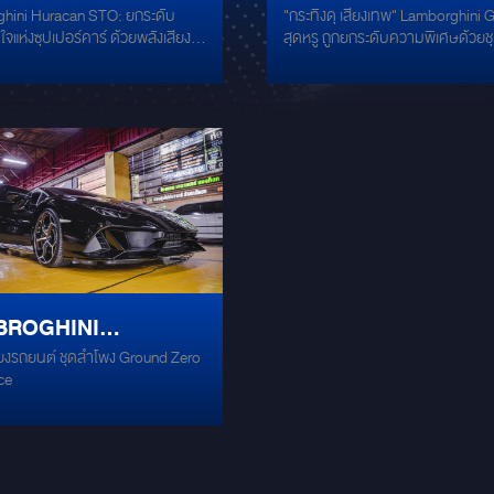
hini Huracan STO: ยกระดับ
"กระทิงดุ เสียงเทพ" Lamborghini Gallardo
CAN STO สุดยอดรถ
GALLARDO ติดตั้งของ
ใจแห่งซุปเปอร์คาร์ ด้วยพลังเสียง
สุดหรู ถูกยกระดับความพิเศษด้วยชุ
อร์คาร์ที่ใครหลายคน
ท๊อป จัดเต็มแบบ"ไฮเอนด
UND ZERO สัมผัสสุดยอดแห่ง
เสียงระดับไฮเอนด์ สไตล์เยอรมัน เปล
มสปอร์ตที่ใครๆ ต่างใฝ่ฝัน
ประสบการณ์การขับขี่ให้ตื่นเต้นเร้าใจ
น เพิ่มคุณภาพเสียงด้วย
สไตล์เสียงเยอรมัน กระทิ
hini Huracan STO เร้าทุกโสต
เดิม ไฮไลท์การปรับแต่ง: ลำโพงแยกชิ้น
ำโพงเยอรมัน" กับ
วยดีไซน์อันโดดเด่นและสมรรถนะอัน
GROUNDZERO PLUTONIUM: เลือ
วันนี้...เติมเต็มประสบการณ์การ
ลำโพงคุณภาพสูงจากแบรนด์ดัง ติดตั
ง GROUNDZERO ติด
สมบูรณ์แบบยิ่งขึ้น ด้วยชุดลำโพงระ
ช่องเดิมได้อย่างลงตัว มอบเสียงที่ค
อนด์จากเยอรมนี GROUND ZERO
แน่น และรายละเอียดเสียงที่ครบครัน
้าช่องเดิมทั้งหมด ไม่
คุณภาพเสียงภายในห้องโดยสาร
เฟอร์ MERCURY DSP 10.4 HD: เ
ระบบรถ ด้วยซีรี่ย์
acan STO ของคุณไปอีกขั้น ด้วย
พลังเสียงเบสให้หนักแน่น สะใจ ติดตั
ง GROUND ZERO Radioactive
ซ่อนไว้ด้านหลังเบาะ เพื่อความสวย
ED กับรุ่น
 Edition รุ่น GZRC 165.28SE-G
ประหยัดพื้นที่ ระบบจอแอนดรอยด์
ับการออกแบบและผลิตในประเทศ
ROM 256 GB: อัปเกรดระบบอินโ
165.28SE-G
BROGHINI
ด้วยเทคโนโลยีขั้นสูงและวัสดุ
ต์ให้ทันสมัย ใช้งานง่าย รองรับแอป
ี่ยม ให้เสียงที่คมชัด ใสสะอาด และ
ต่างๆ ได้อย่างหลากหลาย แดมป์เสี
สียงรถยนต์ ชุดลำโพง Ground Zero
ACAN
ย่านความถี่ ติดตั้งตรงช่อง
MERCURY GOLD: ช่วยลดเสียงรบ
ce
กระทบระบบไฟฟ้าของรถยนต์ หมด
แรงสั่นสะเทือนภายในห้องโดยสาร ทำ
่องการดัดแปลงรถยนต์ที่คุณรัก ด้วย
เสียงที่บริสุทธิ์ยิ่งขึ้น ความพิเศษข
พง GROUND ZERO รุ่น GZRC
ปรับแต่ง: การออกแบบที่ลงตัว: การเลือกใช้
E-G ที่ถูกออกแบบมาให้สามารถ
อุปกรณ์ที่มีคุณภาพสูง และการติดตั้
ข้ากับช่องลำโพงเดิมของ
ประณีต ทำให้ระบบเสียงมีความกลม