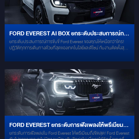
FORD EVEREST AI BOX ยกระดับประสบการณ์การ
ยกระดับประสบการณ์การขับขี่ Ford Everest ของคุณให้เหนือกว่าใคร!
ขับขี่ของคุณให้เหนือกว่าใคร
ปฏิวัติทุกการเดินทางด้วยที่สุดของเทคโนโลยีและดีไซน์ กับงานติดตั้งสุด
พรีเมียม AI BOX RAM 8 ROM 128 ปลดล็อกศักยภาพเต็มรูปแบบของ
ความบันเทิงและการเชื่อมต่อ ความเร็วเหนือจินตนาการ: ด้วย RAM 8GB
ลื่นไหลไม่มีสะดุด ไม่ว่าจะเปิดแอปพลิเคชันกี่ตัว พื้นที่จัดเก็บจุใจ: ROM
128GB ให้คุณดาวน์โหลดแอปโปรด, เพลง, และวิดีโอได้ไม่อั้น โลกทั้งใบใน
มือคุณ: เปลี่ยนหน้าจอเดิมๆ ของ Ford Everest ให้เป็นแท็บเล็ตอัจฉริยะ
รองรับ Google Maps, YouTube, Netflix และแอปอื่นๆ อีกมากมายจาก
Google Play Store เชื่อมต่อไร้ขีดจำกัด: รองรับ Apple CarPlay และ
Android Auto แบบไร้สาย สั่งงานด้วยเสียง: ควบคุมฟังก์ชันต่างๆ ได้
ง่ายๆ ด้วยคำสั่งเสียง ให้คุณไม่พลาดทุกสายตาบนท้องถนน กล้องบันทึก
DDPAI Z40 เพื่อนร่วมทางที่พร้อมปกป้องทุกเส้นทางของคุณ คมชัดทุก
รายละเอียด: บันทึกภาพความละเอียดสูง ทั้งกลางวันและกลางคืน ด้วย
เทคโนโลยีภาพที่เหนือกว่า ปลอดภัยไร้กังวล: พร้อมเป็นพยานปาก
FORD EVEREST ยกระดับการฟังเพลงให้พรีเมียมถึง
สำคัญในทุกเหตุการณ์ไม่คาดฝัน ด้วยระบบบันทึกแบบวนซ้ำและ G-
ยกระดับการฟังเพลงใน Ford Everest ให้พรีเมียมถึงขีดสุด! Ford Everest
ขีดสุด
sensor เชื่อมต่อสมาร์ทโฟน: ดูภาพย้อนหลัง ดาวน์โหลด หรือแชร์วิดีโอ