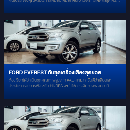
คันโปรดของคุณจะไม่มีทางเหมือนเดิมอีกต่อไป เมื่อเราได้ติดตั้งชุดเครื่อง
ได้อย่างง่ายดายผ่านแอปพลิเคชัน ดีไซน์กลมกลืน: ขนาดกะทัดรัด ไม่
เสียงที่ลงตัวและทรงพลังจาก MERCURY ที่ให้ทั้งคุณภาพเสียงระดับไฮ
บดบังทัศนวิสัย ติดตั้งได้อย่างลงตัวกับ Ford Everest ของคุณ อย่ารอ
เอนด์ และมิติเสียงที่คมชัดทุกรายละเอียด! รายละเอียดชุดอัพเกรดเสียงสุด
ช้า! สัมผัสประสบการณ์การขับขี่แห่งอนาคตก่อนใครได้แล้ววันนี้!
ปัง! ชุดนี้ถูกออกแบบมาเพื่อเติมเต็มทุกย่านความถี่เสียงในห้องโดยสาร
ของ Ford Everest โดยเฉพาะ ชุดลำโพงแยกชิ้น 2 ทาง MERCURY CE-
165 (คู่หน้า) ชุดลำโพงแกนร่วม MERCURY C60 (คู่หลัง ) ซับวูฟเฟอร์
พร้อมแอมป์ในตัว SUBBOX MERCURY DSP 8.4HD ขนาด 8 นิ้ว ที่ให้
เสียงเบสที่แน่น ลึก และมีมวล ติดตั้งซ่อนได้อย่างลงตัว ไม่เสียพื้นที่ใช้สอย
ในรถ
FORD EVEREST กับชุดเครื่องเสียงสุดยอด
ต้องเรียกได้ว่าเป็นชุดคุณภาพสูงจาก #ALPINE การันตีว่าเสียงและ
เทคโนโลยี 2024 "ALPINE STATUS" FULL-
ประสบการณ์การฟังระดับ HI-RES จะทำให้การเดินทางของคุณมี
SYSTEM
อรรถรสและพิเศษมากยิ่งขึ้น ลำโพงคู่หน้าแยกชิ้น แบบ 3 ทาง ALPINE
STATUS HDZ-653 ลำโพงคู่หลังแยกชิ้น แบบ 2 ทาง ALPINE STATUS
HDZ-65C SUBWOOFER ALPINE STATUS HDZ-110 AMP/DSP
ALPINE STATUS HDP-D90 POWER AMP ALPINE STATUS HDA-
M80 เครื่องเล่น AUDIO MEDIA PLAYER ALPINE STATUS HDS-990
พร้อมเสริมโครงสร้างลดแรงสั่นสะเทือนที่ประตู 2 ชั้น และ ทั่วทั้งคัน
DAMP MERCURY GOLD