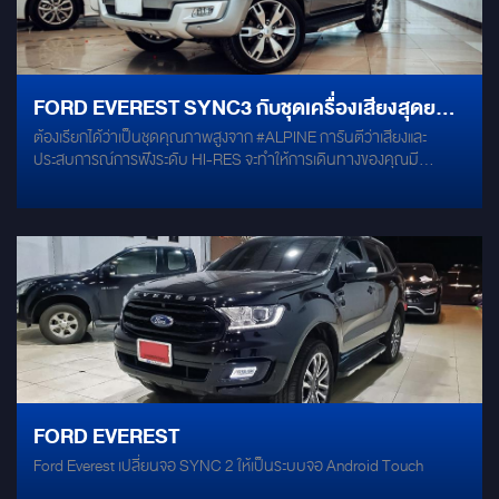
FORD EVEREST SYNC3 กับชุดเครื่องเสียงสุดยอด
ต้องเรียกได้ว่าเป็นชุดคุณภาพสูงจาก #ALPINE การันตีว่าเสียงและ
เทคโนโลยี 2024 "ALPINE STATUS" FULL-
ประสบการณ์การฟังระดับ HI-RES จะทำให้การเดินทางของคุณมี
SYSTEM
อรรถรสและพิเศษมากยิ่งขึ้น ✨ - ลำโพงคู่หน้าแยกชิ้น แบบ 3 ทาง
ALPINE STATUS HDZ-653 - ลำโพงคู่หลังแยกชิ้น แบบ 2 ทาง ALPINE
STATUS HDZ-65C - SUBWOOFER ALPINE STATUS HDZ-110 -
AMP/DSP ALPINE STATUS HDP-D90 - POWER AMP ALPINE
STATUS HDA-M80 - เครื่องเล่น AUDIO MEDIA PLAYER ALPINE
STATUS HDS-990 พร้อมเสริมโครงสร้างลดแรงสั่นสะเทือนที่ประตู 2
ชั้น และ ทั่วทั้งคัน DAMP MERCURY GOLD
FORD EVEREST
Ford Everest เปลี่ยนจอ SYNC 2 ให้เป็นระบบจอ Android Touch