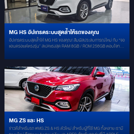
สายไฟเดิม ติดตั้งเข้าช่องเดิมบริเวณประตูปีกนก งานเนียนเหมือนออก
จากโรงงาน เพิ่มคุณภาพเสียงอีกขั้น ด้วยการแดมป์ประตู Ground Zero
ช่วยลดแรงสั่นสะเทือน และเก็บรายละเอียดเสียงเบสให้แน่นขึ้น พร้อมเสริม
ด้วย Damp Bitoplast (แดมป์รังไข่) ลดเสียงก้องภายในแผงประตู ช่วยให้
เสียงร้องนิ่งขึ้น และฟังสบายมากกว่าเดิม
MG HS อัปเกรดระบบสุดล้ำให้รถของคุณ
อัปเกรดระบบสุดล้ำให้ MG HS ของคุณ! สัมผัสประสบการณ์ใหม่ กับ “จอ
แอนดรอยด์ตรงรุ่น” สเปคแรงสุด RAM 8GB / ROM 256GB ตอบโจทย์
ทุกการใช้งาน ดูหนัง ฟังเพลง นำทาง เล่นแอปได้ลื่นไหลไม่สะดุด! มา
พร้อมกล้องมองภาพ รอบคัน 360° คมชัดทุกมุม มองเห็นครบ
ปลอดภัยทุกการขับขี่ เชื่อมต่อ CANBUS ควบคุมได้ครบทุกฟังก์ชันจาก
พวงมาลัย เหมือนจอเดิมจากโรงงาน
MG ZS และ HS
ข่าวดีสำหรับรถ #MG ZS & HS ตัวใหม่ สำหรับผู้ที่ใช้ MG ทั้งหลาย เรามี