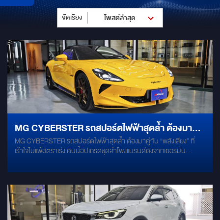
จัดเรียง
โพสต์ล่าสุด
MG CYBERSTER รถสปอร์ตไฟฟ้าสุดล้ำ ต้องมาคู่
MG CYBERSTER รถสปอร์ตไฟฟ้าสุดล้ำ ต้องมาคู่กับ “พลังเสียง” ที่
กับ “พลังเสียง” ที่เร้าใจไม่แพ้อัตราเร่ง
เร้าใจไม่แพ้อัตราเร่ง คันนี้อัปเกรดชุดลำโพงแบรนด์ดังจากเยอรมัน
Ground Zero กับรุ่นยอดนิยม “ลำโพงกระดุมทอง” Ground Zero GZRC
165.28 SE-G ให้คาแรคเตอร์เสียงชัด รายละเอียดแน่น เบสลึกสะใจ ฟัง
สนุกทุกแนวเพลง Woofer ขนาด 6.5 นิ้ว กรวยลำโพง Aluminium ชุบ
Anodizing ช่วยให้เสียงกลางมีความกระชับ เก็บรายละเอียดได้ดี โดดเด่น
ด้วย “กระดุมสีทอง” เอกลักษณ์เฉพาะของรุ่นนี้ Tweeter ขนาด 25mm
เสียงแหลมใส เปิดโปร่ง รายละเอียดชัด เพิ่มมิติเสียงให้เวทีด้านหน้าดู
สมจริงมากขึ้น งานติดตั้งแบบ Plug & Play ใช้ชุดปลั๊กตรงรุ่น ไม่ตัดต่อ