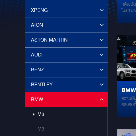
กล้องบั
ทุกกา
XPENG
ในรถ BMW
บันท
ปลอดภัย
รถ 24 ชั่
AION
M30
ไม่อยู่*
พิกเซล ซ
ASTON MARTIN
2304x129
พร้อมรา
กว้าง 1
AUDI
ทำให้บั
ขึ้น มาพร้อมกับการลดสัญญาณรบกวน
BENZ
แบบ 3 มิติ การบันทึกแบบไทม์แลป
ควบคุมผ
BENTLEY
BMW X
ความบัน
BMW
ANDR
ครบจบทั
END 
End จาก
M3
เนี๊ยบ 
M3