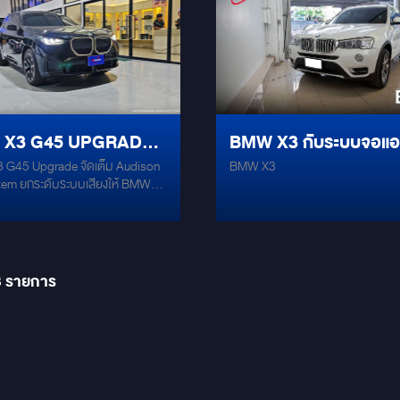
Android V.14 ใหม่ล่าสุด ใช้งานลื่น
พลัง CPU Snapdragon 685 เร็ว แรง
สะดุด ความจุจัดเต็ม RAM 8GB /
256GB โหลดแอปได้จุใจ รองรับการใส
มการ์ด ใช้อินเทอร์เน็ตได้ทุกที่ ทุกเ
พร้อม ชิพเสียง DSP เพิ่มมิติและค
เสียงที่เหนือระดับ รองรับ Apple Ca
 X3 G45 UPGRADE
BMW X3 กับระบบจอแอนดร
และ Android Auto ครบครันทุกการเ
ผลลัพธ์ที่ได้คือ... ความบันเทิงระดั
G45 Upgrade จัดเต็ม Audison
BMW X3
ต็ม AUDISON FULL
อยด์ตรงรุ่น
Luxury Multimedia ที่ตอบโจทย์ทั้งด
stem ยกระดับระบบเสียงให้ BMW
ความคมชัด และประสิทธิภาพการใช
TEM
ันนี้ด้วยชุดเครื่องเสียงจาก
ทุกการเดินทาง
แบบ “Full Set” ทั้งระบบติดตั้งแบบ
ุ่นทั้งหมดไม่ตัด ไม่ต่อ ไม่ยุ่งสายไฟ
ห่วงเรื่องประกันศูนย์
8
รายการ