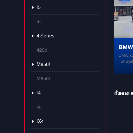
I5
I5
4 Series
BMW
420d
BMW X3 
จัดเ
Full Sy
M850i
SYS
X3 G45 ค
Audison 
M850i
ปลั๊กตรงร
เดิม หมด
I4
ทั้งหมด
I4
IX4