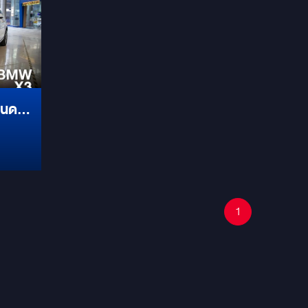
ใช้ปุ่มควบคุมตรงพวงมาลัยได้เหมือนเดิม
ไหล ขุม
สัมผัสความบันเทิงได้เต็มอิ่ม! เร็วแรงทุกการ
100% มีช่องเสียบเมมโมรี่การ์ดเพิ่ม มีช่อง
 ไม่มี
ใช้งาน: มาพร้อม RAM 8GB และ ROM
USB รองรับ Harddisk เพิ่มเติม
 ROM
256GB ลื่นไหลไม่มีสะดุด เปิดแอปพร้อมกัน
่ ซิ
ก็ยังสบาย! ตรงรุ่น ไม่ต้องดัดแปลง:
วลา มา
ออกแบบมาเพื่อ BMW X3 โดยเฉพาะ ติดตั้ง
ุณภาพ
ง่าย ไม่กระทบระบบเดิมของรถ รองรับ
rPlay
Apple CarPlay & Android Auto: เชื่อมต่อ
ชื่อมต่อ
มือถือได้ไร้สาย ใช้งานแผนที่ ฟังเพลง โทร
บ
ออก รับสายได้สะดวก ควบคุมผ่านพวง
ีไซน์
มาลัย: ยังคงใช้งานปุ่มควบคุมบนพวงมาลัย
้งานใน
ได้ตามปกติ ความบันเทิงครบวงจร: ดูหนัง
ฟังเพลง เล่น YouTube, Netflix, Spotify
หรือดาวน์โหลดแอปโปรดจาก Play Store
ได้ไม่อั้น!
1