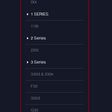
IX4
1 SERIES
118i
2 Series
220i
3 Series
330d & 330e
F30
320d
G30