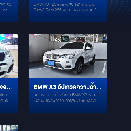
BMW iX3
BMW X3 F25 #bmw จอ 12" android
โลก
แอนดรอยด์แบบตั้ง 12 นิ้ว
อกับระบบ
Ram 8 Rom 256 พร้อมกล้องรอบคัน 360
ละ
สเปกเทพพร้อมระบบกล้อง
อความ
องศา ---------------------------------
ระบบหล่อ
---- สเปคโดยละเอียด ระบบปฏิบัติการ
รอบคัน 360 องศา
ะ
Android 13 ซีพียูQualcomm
์ตัวท็อป
SnapDragon680 8 Core ใหม่สุดดีสุด
T 28SQ
Ram 8 Rom 256GB จอแบบตั้ง 12 นิ้ว
ยิบระยับ
ชนิดจอ Blu-ray AntiGlare IPS screenให้
BMW-A
ภาพคมชัดทุกมุมมอง สู้แสงได้เป็นอย่างดี
พื่อ
รองรับการเล่นไฟล์ 4K แบ่งหน้าจอได้ 2 จอ
งเบาะ
พร้อมกัน ทัสสกรีน 5 จุด รองรับ
BX
ซิม4GแบบLTE ใส่ซิมเล่นเน็ทได้ทันที
งกลคุม
รองรับWIFI เชื่อมต่อ WIFI เข้ากับมือถือ
Forza
ได้(ในกรณีไม่ใส่ซิม) รองรับ Apple Carplay
อสู่
BMW X3 อัปเกรดความล้ำ
่งเหมือน
รองรับ Screen Mirror Link มีชิพ DSP เพิ่ม
งียบที่
คุณภาพเสียง รวมถึงเบสและทริปเปิล
ใหม่
อัปเกรดความล้ำสมัยให้ BMW X3 ของคุณ!
เมียม
สมัยด้วยจอ ANDROID ตรง
คุณภาพเสียงดีมาก รองรับกล้องหลังเดิม
ยด์ตรง
เปลี่ยนประสบการณ์การขับขี่ให้เหนือระดับ
ับ
ของรถหรือติดตั้งกล้องหลังใหม่ตรงรุ่น เลี้ยว
รุ่น
รา ขอบ
ยิ่งกว่าที่เคย ด้วยจอ Android ตรงรุ่น
งดนตรีระ
ตามพวงมาลัย รองรับ Play Store ติดตั้งแอ
้ำสมัย
สำหรับ BMW X3 ที่รวมทุกความบันเทิงและ
จครับ
พเพิ่มเติมได้ไม่จำกัด Youtube, Netflix,
ุดล้ำ จอ
ฟังก์ชันการใช้งานไว้ในหน้าจอเดียว!
Spotify,Google Map, Joox และอื่นๆอีก
K แท้
คุณสมบัติเด่นที่คุณจะหลงรัก: หน้าจอใหญ่
มากมาย ใช้ฟังก์ชันเดิมของรถได้ครบ100%
บัติการ
สะใจ 12 นิ้ว: เต็มตา คมชัดทุกมุมมอง