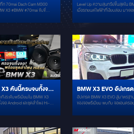
นทึก 70mai Dach Cam M300
Level Up ความสุนทรีย์ขั้นสุดใน 
รเดินทาง! ติดตั้งกล้อง
กับAUDIOPHILE ระดับ
 X3 #BMW #70mai ขับขี่
เมื่อรถยนต์ไฟฟ้าที่เงียบสงบ มาเจ
ึก 70MAI DASH CAM
จาก GROUND ZERO แ
 ด้วยกล้องที่บันทึกภาพขณะจอด
เสียงระดับ Audiophile ผลลัพธ์คื
วโมง เฝ้าระวังอย่างต่อเนื่องแม้คุณจะ
สมบูรณ์แบบขีดสุด! คันนี้อัปเกรด
0
AUDISON
 ระบบ G-sensor กล้องขนาด 3 เมกะ
ตึกด้วยขุนพลจาก GroundZero แล
ึ่งบันทึกด้วยความละเอียด
Audison เต็มระบบ คู่หน้า: มิดเรนจ
6P และให้ภาพที่คมชัดยิ่งขึ้น
GZPM 80SQX-II จับคู่แหลม GZP
ยละเอียดที่สมจริง มุมมองภาพ
มิติเสียงร้องหวานฉ่ำ รายละเอียดระ
40° ครอบคลุมได้ถึงสามช่องจราจร
คู่หลัง & ซับใต้เบาะ: GZCS 100
นทึกเหตุการณ์บนท้องถนนได้มาก
และ GZCS 200BMW-SW4 ตรงรุ่นเ
เสียงที่โอบล้อมอย่างลงตัว เสริมพลั
ส์ การ
หลัง: ซับบ็อกซ์ตัวแรง Audison AP
่านแอปด้วย WiFi
10AS2 ลูกเบสอิ่ม ลึก กระชับ สมอ
ระบบ: แอมป์พร้อม DSP Audison 
3 คันนี้ครบจบทั้งจอ
BMW X3 EVO อัปเกรดจ
AF C8.14 bit จูนละเอียด เวทีเสียงนิ
ยกคอนเสิร์ตมาไว้บนคอนโซล ความเ
เทิงระดับพรีเมียมใน BMW X3
อัปเกรด BMW X3 EVO สู่มาตรฐาน
OID และชุดลำโพง HI-
มาตรฐานใหม่ของจอพรี
เหนือกว่า: แดมป์เงียบกริบด้วย
้งจอ Android และชุดลำโพง Hi-
ของจอพรีเมียม พบกับ จอแอนดรอ
GroundZero GZDM2700AB-XL ข
จาก AUDISON
 AUDISON พร้อมการติดตั้งสุด
รุ่น ขนาดใหญ่ 12.5 นิ้ว ดีไซน์หรูห
เคลื่อนด้วยไฟฟ้า เดินทางด้วยเสีย
มาตรฐานมืออาชีพ
อะลูมิเนียม บางพิเศษ ผสานความล
ดับไฮเอนด์ ขอบคุณลูกค้าที่ไว้วางใ
และความเนี๊ยบระดับโรงงาน ฟีเจอร์ส
QLED ความละเอียด 2400×900 / 2
สีสันคมชัดทุกรายละเอียด ระบบปฏิ