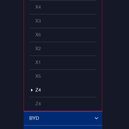
X4
X3
X6
X2
X1
X5
Z4
Z4
BYD