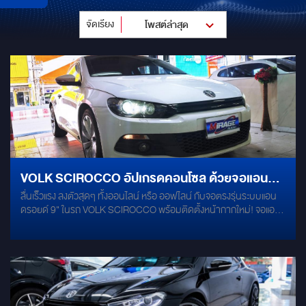
จัดเรียง
โพสต์ล่าสุด
VOLK SCIROCCO อัปเกรดคอนโซล ด้วยจอแอนดร
ลื่นเร็วแรง ลงตัวสุดๆ ทั้งออนไลน์ หรือ ออฟไลน์ กับจอตรงรุ่นระบบแอน
อยด์ตรงรุ่น 9" ระดับ 2K สเปกเรือธง
ดรอยด์ 9" ในรถ VOLK SCIROCCO พร้อมติดตั้งหน้ากากใหม่! จอแอน
ดรอยด์สเปคแรง : Octa Core CLOCK SPEED2.7 RAM 8 ROM 256 /
ANDROID V.13 / หน้าจอแบบ 2K รองรับแอพพลิเคชั่น Youtube /
Netflix / Google Maps / Spotify / Google Play และแอพอื่นๆ ติดตั้ง
กล้องมองถอยหลังเพิ่มระบบ AHD คมชัดทุกมุมมอง การทำงาน
2หน้าต่าง ในจอเดียว ติดตั้งแล้วไม่กระทบระบบเดิมของตัวรถ