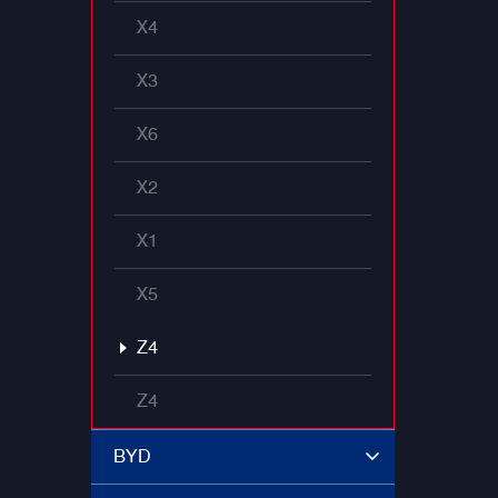
X4
X3
X6
X2
X1
X5
Z4
Z4
BYD