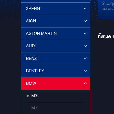
ลำโพงคู่
COUP
XPENG
เติม พร
CONCEPT 
6.5 นิ้
165 และทวิตเตอร์ GROUNDZERO :
AION
สปอร์
GZULTRA T-30 พร
พร้อม
HIGH-EN
ASTON MARTIN
กับ GR
ทั้งหมด
เต็มท
ลำโพงคู่
ลำโพงตร
AUDI
45C-B ลำ
BMW ด้
BENZ
CONCEP
ตั้งซับ 
GROUND
BENTLEY
ถึง 2 ดอก POWER AMP ติดตั้งแอมป
ท๊อปจาก
BMW
เสียง 
GROUNDZ
M3
ตัว พร้อ
GROUN
AMP/DSP
M3
DSP ALP