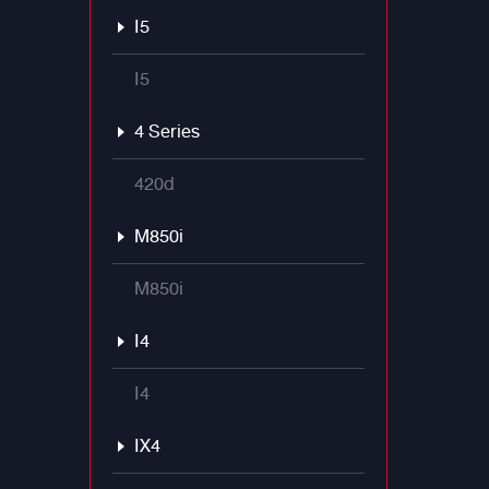
จาก #ALP
I5
พร้อมเสร
ด้วย แ
I5
4 Series
420d
M850i
M850i
I4
I4
IX4