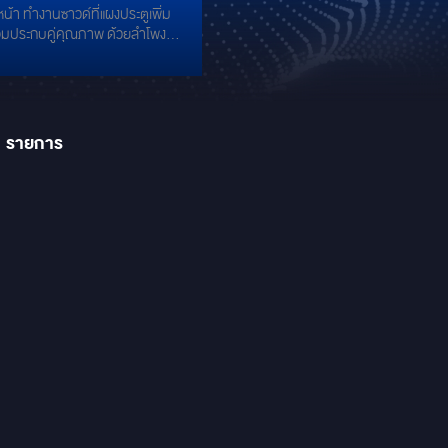
หน้า ทำงานซาวด์ที่แผงประตูเพิ่ม
E : SOUND
้อมประกบคู่คุณภาพ ด้วยลำโพง
ลงตัวความ
ว GROUNDZERO : GZULTRA K-
ต ครบทุกจุดงานดีไซน์
้อมเสริมลำโพง 3"
คุณภาพเสียงแบบจัด
D MIDRANGE ติดตั้งเข้าช่องเดิม
OUNDZERO : GZPM 80 SQ-C
1
รายการ
ั้ง SQ และ SQL
หลัง & Surround ด้านหลัง ติดตั้ง
งรุ่น BMW ด้วย ALPINE DP-
โพง Center ติดตั้งลำโพงตรงรุ่น
วย ALPINE DP-40C SOUND
T ด้านหลัง SUBWOOFER ติด
ขนาด 10" กับซับ SPL
ZERO GZRW 10XSPL ติดตั้ง
์รุ่น
ซีรี่ย์ #ULTRA การันตีคุณภาพ
HANDMADE จากอังกฤษ
ERO ULTRA A-2 ติดตั้งถึง 2
มเสริมแอมป์ขับซับ SPL
DZERO GZCA 1500.M-1
 เสริมด้วยแอมป์พร้อมระบบ
LINE STATUS รุ่นยอดนิยม!