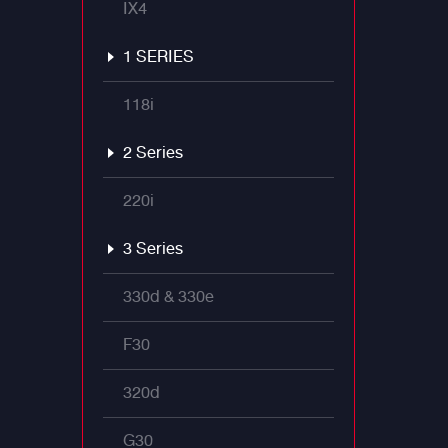
IX4
1 SERIES
118i
2 Series
220i
3 Series
330d & 330e
F30
320d
G30