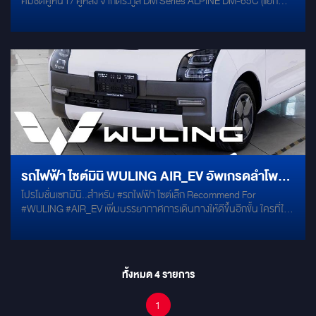
คมชัดคู่หน้า / คู่หลัง จากตระกูล DM Series ALPINE DM-65C (แยก
ชิ้น)ALPINE DM-65 (แกนร่วม)ก็บงานให้เนียน เสียงดีขึ้นทันที แดมป์ 4
บานประตูด้วย Damp Mercury Goldติมเบสแบบพอดี ไม่รก ไม่กินที่ซับบ็
อกซ์ขนาดเล็กALPINE PWE-M770 (7”)จูนเสียงแบบมือโปรDSP AMP
ตัวจบของเซ็ตALPINE PXE-M60-4
รถไฟฟ้า ไซต์มินิ WULING AIR_EV อัพเกรดลำโพง
โปรโมชั่นเซทมินิ..สำหรับ #รถไฟฟ้า ไซต์เล็ก Recommend For
GROUND ZERO พร้อมงาน DAMPING ทั้งคัน
#WULING #AIR_EV เพิ่มบรรยากาศการเดินทางให้ดีขึ้นอีกขั้น ใครที่ใช้
รถรุ่นนี้อยู่ไม่ควรพลาด! อัพเกรดระบบเสียงคุณภาพจากเยอรมัน พร้อม
ระบบ DSP Alpine - ชุดลำโพง GROUNDZERO HYDROGEN -
SUBBOX PIONEER TS-WX130DA - AMP ALPINE PXE-R600 -
DAMP GROUNDZERO GZDM 3750AB-GOLD
ทั้งหมด
4
รายการ
1