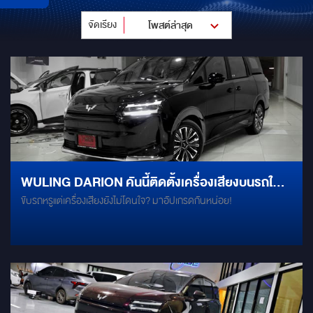
จัดเรียง
โพสต์ล่าสุด
WULING DARION คันนี้ติดตั้งเครื่องเสียงบนรถใน
ขับรถหรูแต่เครื่องเสียงยังไม่โดนใจ? มาอัปเกรดกันหน่อย!
งบจับต้องได้ 29,900 บาท กับชุดอัปเกรดเสียงระดับ
ท็อป