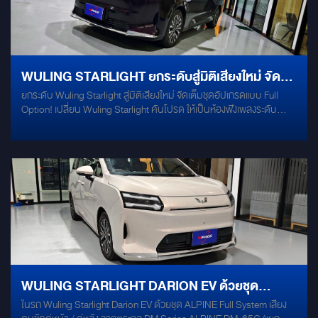
WULING STARLIGHT ยกระดับสู่มิติเสียงใหม่ จัด
ยกระดับ Wuling Starlight สู่มิติเสียงใหม่ จัดเต็มชุดอัปเกรดแบบ Full
เต็มชุดอัปเกรดแบบ FULL OPTION
Option! เปลี่ยน Wuling Starlight คันโปรด ให้เป็นห้องฟังเพลงระดับ
Audiophile ด้วยชุดอัปเกรดจาก MERCURY ที่ออกแบบมาเพื่อความ
สมบูรณ์แบบโดยเฉพาะ! รายละเอียดชุดอัปเกรด: Mercury R62 & C60:
ชุดลำโพงคุณภาพสูง ถ่ายทอดรายละเอียดเสียงได้คมชัดทุกตัวโน้ต
Mercury DSP 8.4HD: หัวใจสำคัญที่ปรับจูนเสียงให้มิติแม่นยำ สมดุล และ
สมจริงที่สุด Damp Groundzero: จัดเต็มแผ่นแดมป์ทั้ง 4 ประตูและซุ้มล้อ
เพื่อลบเสียงรบกวนภายนอก ให้คุณดื่มด่ำกับเสียงเพลงได้เต็มอารมณ์!
ติดตั้งโดยทีมช่างมืออาชีพ งานเนียนกริบ ไม่กระทบระบบไฟเดิมของรถ ให้
ทุกการเดินทางของ Wuling Starlight เต็มไปด้วยความสุนทรีย์ที่คุณ
สัมผัสได้จริง พร้อมอัปเกรดความสุขให้รถคุณแล้ววันนี้ ทักแชทสอบถาม
คิวติดตั้งได้เลย
WULING STARLIGHT DARION EV ด้วยชุด
ในรถ Wuling Starlight Darion EV ด้วยชุด ALPINE Full System เสียง
ALPINE FULL SYSTEM เสียงคมชัด