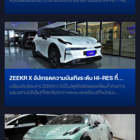
เครื่องเสียงพรีเมียม ที่ทั้งเท่และตอบโจทย์สายคาร์ออดิโอ INFINITY REF-
3032CFX ลำโพง Coaxial ขนาด 3.5 นิ้ว กำลังขับสูง เสียงกลาง-แหลม
ชัดใส รายละเอียดดนตรีครบถ้วน เหมาะกับการเติมเต็มมิติของเสียงใน
ห้องโดยสาร INFINITY REF-6530CX ลำโพงแยกชิ้นขนาด 6.5 นิ้ว ให้
พลังเสียงที่คมชัด เสียงร้องโดดเด่น เบสลงลึกนุ่มแน่น ดีไซน์ลงตัว เพิ่ม
อารมณ์เพลงทุกแนวให้สมบูรณ์แบบ ALPINE PWE-M770 DSP
Processor ปรับแต่งเสียงได้ละเอียดระดับมืออาชีพ รองรับการปรับจูน
เพื่อให้เข้ากับสไตล์การฟังและห้องโดยสารของ ZEEKR X ขับเคลื่อนพลัง
เสียงให้เต็มศักยภาพในทุกย่านความถี่ ครบเซ็ตนี้…คือความลงตัวที่ทั้ง
“หรู เท่ และมีสไตล์” เพราะ ZEEKR X ไม่ใช่แค่รถยนต์ แต่มันคือ Lifestyle ที่
ต้องสะท้อนตัวตน!
ZEEKR X อัปเกรดความบันเทิงระดับ HI-RES ที่
เปลี่ยนห้องโดยสาร ZEEKR X ให้เป็นสตูดิโอฟังเพลงเคลื่อนที่ ด้วยการ
สมบูรณ์แบบ
ผสมผสานมิติเสียงที่ใสเคลียร์จาก Infinity และพลังเบสที่หนักแน่น
ด้วยInfinity Primus 603CF ชุดลำโพงแยกชิ้น 6.5" Infinity REF-
3032CFX: ลำโพงแกนร่วม 3.5" Alpine PWE-M770: Subbox ขนาด 7
นิ้วติดตั้งแบบ Plug & Play ตรงรุ่น ไม่ตัดต่อสายไฟ