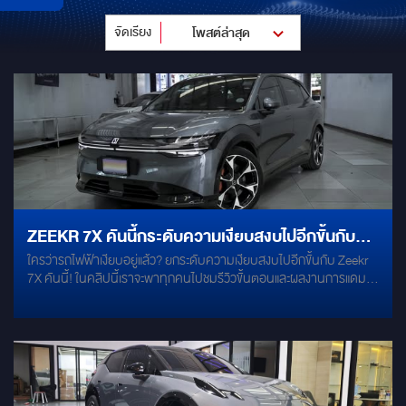
จัดเรียง
โพสต์ล่าสุด
ZEEKR 7X คันนี้กระดับความเงียบสงบไปอีกขั้นกับ
ใครว่ารถไฟฟ้าเงียบอยู่แล้ว? ยกระดับความเงียบสงบไปอีกขั้นกับ Zeekr
การแดมป์เก็บเสียงรอบคัน
7X คันนี้! ในคลิปนี้เราจะพาทุกคนไปชมรีวิวขั้นตอนและผลงานการแดมป์
เก็บเสียงรอบคันในรถไฟฟ้าสุดฮอตอย่าง Zeekr 7X ที่ทางลูกค้าต้องการ
ความเงียบภายในห้องโดยสารมากเป็นพิเศษ เราเลยจัดเต็มระบบด้วยแผ่น
แดมป์คุณภาพสูงจาก Gribz (Super Soundproof) หนา 2 มม. เนื้อวัสดุ
พรีเมียม ช่วยซับเสียงและลดการสั่นสะเทือนได้อย่างดีเยี่ยม!