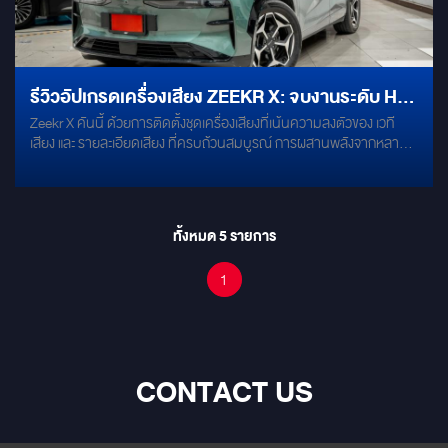
รีวิวอัปเกรดเครื่องเสียง ZEEKR X: จบงานระดับ HI-
Zeekr X คันนี้ ด้วยการติดตั้งชุดเครื่องเสียงที่เน้นความลงตัวของ เวที
END ด้วยสูตรผสม INFINITY + AUDISON และ
เสียง และ รายละเอียดเสียง ที่ครบถ้วนสมบูรณ์ การผสานพลังจากหลาก
ALPINE
หลายแบรนด์ชั้นนำ ทำให้ห้องโดยสารกลายเป็นสตูดิโอส่วนตัว
ทั้งหมด
5
รายการ
1
CONTACT US