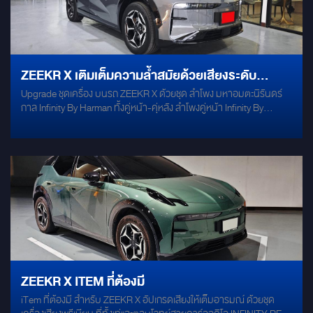
ZEEKR X เติมเต็มความล้ำสมัยด้วยเสียงระดับ
Upgrade ชุดเครื่อง บนรถ ZEEKR X ด้วยชุด ลำโพง มหาอมตะนิรันดร์
ตำนาน!
กาล Infinity By Harman ทั้งคู่หน้า-คุ่หลัง ลำโพงคู่หน้า Infinity By
Harman REFERENCE REF-3032CFX ลำโพงคู่หลัง Infinity By
Harman Primus 603CF เสริมพลังเสียงด้วย SUBBOX 7" ALPINE
PWE-M770 และแดมป์ประตูด้วย DAMP MECURY GOLD by Willy
Mirage 086-956-6659 #บริการติดตั้งนอกสถานที่
#WillyMirageSoundMaster MIRAGEAUDIO สาขา1 เปิดบริการ วัน
อังคาร-วันอาทิตย์ เวลาทำการ 9:00 - 19:00 (หยุดทุกวันจันทร์)
ZEEKR X ITEM ที่ต้องมี
iTem ที่ต้องมี สำหรับ ZEEKR X อัปเกรดเสียงให้เต็มอารมณ์ ด้วยชุด