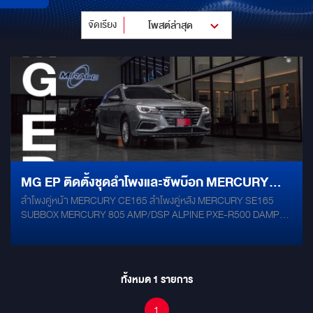
จัดเรียง
โพสต์ล่าสุด
MG EP ติดตั้งชุดลำโพงและซัพบ๊อก MERCURY
ลำโพงคู่หน้า MERCURY CE165 ลำโพงคู่หลัง MERCURY SE165
พร้อม AMP/DSP ALPINE
SUBBOX MERCURY 805 AMP/DSP ALPINE PXE-R500 DAMP
MERCURY GOLD จอแอนดรอยด์ตรงรุ่น กล้องรอบคัน 360 ํ องศา
ทั้งหมด
1
รายการ
1