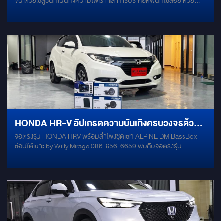
ขั้น ด้วยโซลูชันที่เน้นทั้งความไพเราะและการประหยัดพื้นที่ใช้สอย ด้วย
MERCURY DSP 8.4 HD ตัวจบที่เปลี่ยนบรรยากาศภายในรถให้เหมือน
ยกคอนเสิร์ตมาไว้ตรงหน้า เป็นอุปกรณ์ที่รวมความอัจฉริยะไว้ในเครื่อง
เดียว (All-in-One Solution) ตอบโจทย์ทั้งงานเบสและรายละเอียดเสียง:
เบสนุ่มลอย (Deep & Smooth Bass): ให้มวลเบสที่ทอดตัวได้นุ่มนวล ฟัง
แล้วไม่ล้าหู ให้ความเป็นดนตรีสูง ต่างจากซับวูฟเฟอร์ทั่วไปที่เน้นเพียง
ความดัง ชิป DSP อัจฉริยะ: ทำหน้าที่ปรับจูนเวทีเสียง (Sound Stage) ให้
กว้างและแม่นยำ ทุกชิ้นดนตรีมีความสมจริงเสมือนอยู่ในโถงแสดงดนตรี
ติดตั้งซ่อนได้เนียน: ตัวเครื่องมีขนาดกะทัดรัด สามารถติดตั้งไว้ด้านหลัง
หรือมุมต่างๆ ของรถได้โดยไม่เสียพื้นที่ใช้งานจริงของตัวรถ
HONDA HR-V อัปเกรดความบันเทิงครบวงจรด้วย
จอตรงรุ่น HONDA HRV พร้อมลำโพงชุดเซท ALPINE DM BassBox
สเปกจอสุดแรงผสานพลังเสียง HI-END จาก
ซ่อนใต้เบาะ by Willy Mirage 086-956-6659 พบกับจอตรงรุ่น
ALPINE
HONDA HRV สเปคแรง และ เครื่องเสียงลำโพงชุด ALPINE DM Series คู่
หน้าและคู่หลัง !! และเสริมพลังเสียงด้วย BASSBOX ALPINE ที่สามารถ
ติดตั้งใต้เบาะนั่งได้ Item ALPINE DM-65C / DM-65 ลำโพงคู่หน้าและคู่
หลัง หน้าจอ Android ตรงรุ่น HONDA HRV OCTA - CORE - RAM 6 /
ROM 128 รองรับแอพพลิเคชั่น Youtube / Netflix / Google Maps /
Spotify / Google Play ALPINE PWE-M770 BASSBOX ขนาดเล็ก
สามารถติดตั้งใต้เบาะคนนั่งได้ DAMP MERCURY GOLD