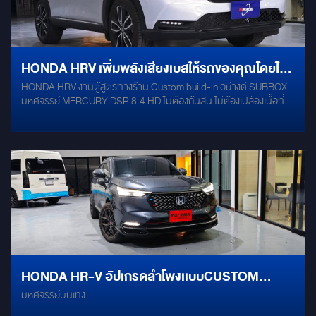
HONDA HRV เพิ่มพลังเสียงเบสให้รถของคุณโดยไม่
HONDA HRV งานตู้สูตรทางร้าน Custom build-in อย่างดี SUBBOX
เสียพื้นที่
มหัศจรรย์ MERCURY DSP 8.4 HD ไม่ต้องก้นสั่น ไม่ต้องเปลืองเนื้อที่
ติดตรงไหนมาดูกัน มาพร้อม ลำโพงคู่หน้า MERCURY CE-165 แดมป์
ด้วย DAMP GRIBZ ถึง 4 บานประตู
HONDA HR-V อัปเกรดลำโพงเเบบCUSTOM
มหัศจรรย์บันเทิง
BUILD ระดับพรีเมียม สวยเนียนไม่เสียพื้นที่