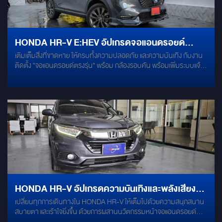
จอ และเพลิดเพลินกับ content Online มากมาย : YouTube / NetFlix /
TvOnline / Spotify ลำโพง INFINITY ALPHA 650C ลำโพง INFINITY
ALPHA 6530 BASS BOX 10"
HONDA HR-V E:HEV อัปเกรดจอแอนดรอยด์
เติมเต็มสิ่งที่ขาดหาย ให้ครบทั้งความปลอดภัย และความบันเทิง กับงาน
KANZEN ผสานกล้อง 360 องศา และระบบเตือนจุด
ติดตั้ง "จอแอนดรอยด์ตรงรุ่น" พร้อม กล้องรอบคัน พร้อมเพิ่มระบบแจ้ง
อับสายตา BSM
เตือนจุดอับ "BSM BLIND SPOT" ติดตั้งลงในรถ HONDA HRV eHEV
จอแอนดรอยด์ ติดตั้งแบบตรงรุ่น - CPU : OCTA-CORE / RAM 8 GB /
ROM 256 GB - ระบบ Andoird V.13 - รองรับการเชื่อมต่ออินเตอร์เน็ต
ผ่าน WIFI HOTSPOT - รองรับการเชื่อมต่ออินเตอร์เน็ตผ่านซิมการ์ด -
รองรับการเชื่อมต่อ กล้องมองหลัง และ กล้องรอบคัน 360 องศา - รองรับ
การเชื่อมต่อ Bluetooth 5.1 - รองรับการเชื่อมต่อ Apple Carplay และ
Android Auto แบบไร้สาย - รองรับแอพพริเคชั่นที่หลากหลาย แอพไหนๆ
ก็ไม่พลาด! #NETFLIX #GOOGLEMAPS #YOUTUBE #SPOTIFY
#JOOX #IQYI #WETV #TRUEID และอื่นๆ อีกมากมาย กล้องรอบคัน
360 องศา กับการติดตั้งกล้อง 4 จุด ที่ให้มุมมองมิติรอบด้าน พร้อมมุม
มองแบบ Bird Eye View ช่วยเพิ่มความปลอดภัยรอบคัน ระบบแจ้งเตือน
จุดอับสายตา BSM Blind Spot --------- HONDA HRV eHEV [
HONDA HR-V อัปเกรดความบันเทิงและพลังเสียง
Installation List ] + KANZEN ANDROID DISPLAY 9" + Camera 360
เปลี่ยนทุกการเดินทางใน HONDA HR-V ให้เต็มไปด้วยความสนุกสนาน
สมบูรณ์แบบ
degee + BSM Blind spot sensor ---------------------------------
สบายตา และเร้าใจยิ่งขึ้น ด้วยการผสานนวัตกรรมหน้าจอแอนดรอยด์
--เติมเต็มสิ่งที่ขาดหาย ให้ครบทั้งความปลอดภัย และความบันเทิง กับ
สเปกแรงระดับท็อปขนาด 9 นิ้ว เข้ากับชุดระบบเสียงทรงพลังจากแบรนด์