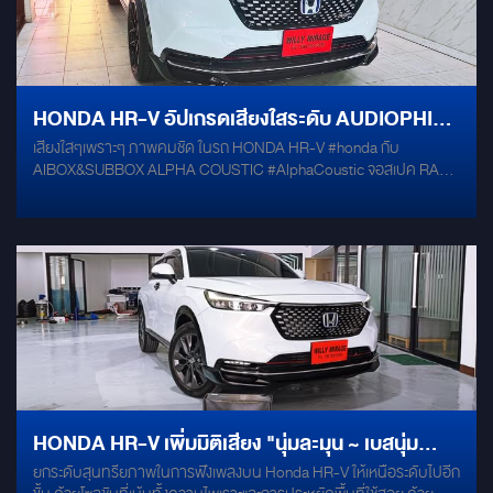
HONDA HR-V อัปเกรดเสียงใสระดับ AUDIOPHILE
เสียงใสๆเพราะๆ ภาพคมชัด ในรถ HONDA HR-V #honda กับ
ในระบบเดิมแบบง่ายๆ โดยไม่ต้องเปลี่ยนจอ!
AIBOX&SUBBOX ALPHA COUSTIC #AlphaCoustic จอสเปค RAM
8GB ROM 128GB #android มาพร้อม SET ลำโพง AUDISON
#Audison ไม่ต้องเปลี่ยนฟ้อนหน้าจอ เพียงแค่เสียบเชื่อมต่อANDROID
BOX ก็สามารถใช้งานกับระบบเดิมของรถได้เลย รองรับแอพพลิเคชั่น
ต่างๆในการใช้งาน ช่องทีวีระบบออนไลน์ต่างๆลื่นไหลไม่มีสะดุด
AUDISON APK 165 2Ohm AUDISON APX 6.5 ALPINE PXE-R500
SUBBOX ALPHA COUSTIC 10"
HONDA HR-V เพิ่มมิติเสียง "นุ่มละมุน ~ เบสนุ่ม
ยกระดับสุนทรียภาพในการฟังเพลงบน Honda HR-V ให้เหนือระดับไปอีก
ลอย" ด้วย MERCURY DSP 8.4 HD