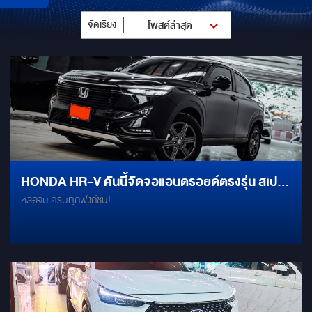
จัดเรียง
โพสต์ล่าสุด
HONDA HR-V คันนี้จัดจอแอนดรอยด์ตรงรุ่น สเปก
หล่อจบ ครบทุกฟังก์ชัน!
แรง จอชัดระดับ HD ดู YOUTUBE, NETFLIX, แผนที่
GOOGLE MAPS สบายตา ขับไปไหนก็ไม่มีเบื่อ!