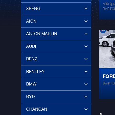
หล่อ ดุ และป
หล่อด
XPENG
RAPTOR 
ด้วยช
พร้อมระ
สูง! " ร
AION
พร้อม
ในก็ต้อง
360° 
กะพริบ ไ
ASTON MARTIN
ความปล
RAM 8 
ความเร็วส
AUDI
พร้อมกั
ทางกับกล
BENZ
สะใจ หน้
สวย ลงตั
ช่องแอร
BENTLEY
FOR
360° Bi
เห็นภาพม
อัพเดทผ
BMW
หรือเลี้
Play: ระ
BYD
กระทบปร
เดิมใช้ง
ปลอดภัยด
CHANGAN
มากครั