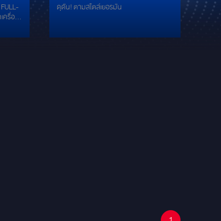
ดุดัน! ตามสไตล์เยอรมัน
เครื่องเสียงจาก
ใคร
GROUNDZERO
ัดเต็ม
RAM 8
องศา *
L PS 165
AL ACX-
ALPINE
เฟอร์
0 นิ้ว 2
L AUDIO
่น
RCURY
1