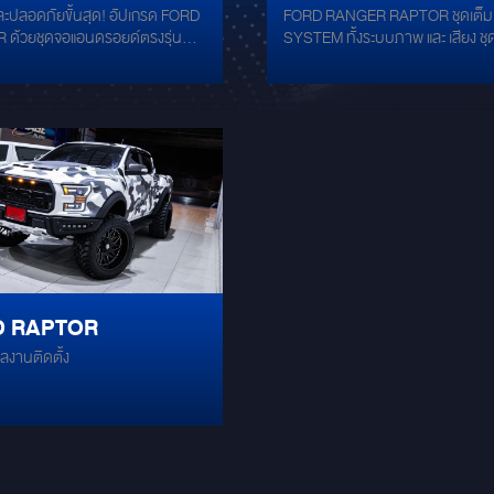
ลอดภัยขั้นสุด! อัปเกรด FORD
FORD RANGER RAPTOR ชุดเต็ม FULL-
ุและปลอดภัยขั้นสุด!
อัปเกรดชุดเต็ม FULL-
ด้วยชุดจอแอนดรอยด์ตรงรุ่น
SYSTEM ทั้งระบบภาพ และ เสียง ชุดเครื่อง
ุดจอแอนดรอยด์ตรงรุ่น
SYSTEMดุดันไม่เกรงใจ
บบกล้องรอบคัน 360° แบบคมชัด
เสียง จอแอนดรอยด์ กล้องรอบคัน จ
ถพันธุ์ดุระดับ RAPTOR หน้าจอข้าง
พลังซับวูฟเฟอร์ 2 ดอก พร้อมลำโพง 3 ทาง
ระบบกล้องรอบคัน
แรงให้สมฐานะ! คันนี้จัดชุดใหญ่ไฟ
เสียงใส ลายไม้รุ่นยอดนิยม! * จอแอนดร
คมชัดสูง
ด้ทั้งความลื่นไหลแบบสะใจ และ
อยด์ ตรงรุ่น PLUG&PLAY 9 นิ้ว 
อดภัยรอบคัน 100% สเปกเทพ
ROM 128 GB * กล้องรอบคัน 360 
/ ROM 128GB: ชิปประมวลผล
ลำโพงแยกชิ้น 3 ทางคู่หน้า FOCA
ูง ทัชลื่นๆ ไม่มีหน่วง เปิดแอป
F3E * ลำโพงแกนร่วม คู่หลัง FOC
น 2 หน้าจอ หรือสลับไปดูแอปนำ
165S * ปรับจูนผ่านโปรเซสเซอร์ 
้อง 360° ได้ไวทันใจ จุแอปได้จุใจ
PXE-X120-10DP * แอมป์ขับซับวูฟ
าจอตรงรุ่นขนาด 9 นิ้ว: ขนาดกำลัง
JL AUDIO JD500/1 * ซับวูฟเฟอร์ 1
วกับคอนโซลหน้ากากตรงรุ่น ไม่บัง
ดอก พร้อมตู้ไฟเปอร์ที่เบาะหลัง J
์ ภาพสวย สีสด คมชัดระดับ QLED
10W1V3 * เสริมโครงสร้างลดแรงสั
D RAPTOR
rd’’s Eye View: กล้องรอบคันมอง
สะเทือนทั่วทั้งคัน ด้วยแดมป์ ME
ุมสูง เคลียร์ทุกมุมอับ ถอยจอด
GOLD
ลงานติดตั้ง
ยวเข้าที่แคบสบายใจหายห่วง Plug &
บบไฟตรงรุ่น ไม่ตัดต่อสายไฟ ไม่
ะกัน ระบบแอร์และปุ่มพวงมาลัย
านได้ครบถ้วน สเปกแรงที่สุด ความ
ีที่สุด ลงตัวกับ RAPTOR คันนี้
บ