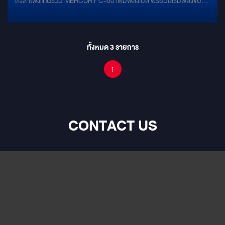
ตั้งลำโพงแกนร่วม MERCURY C-60 เพิ่มพลังเบส พร้อมเสริมพลังขับ
และ ปรับปรุงคุณภาพเสียง ด้วย ซับบ๊อก 8 นิ้ว MERCURY DSP 8.4HD
ติดตั้งเข้าช่องเดิม ไม่กระทบระบบเดิมของตัวรถ
ทั้งหมด
3
รายการ
1
CONTACT US