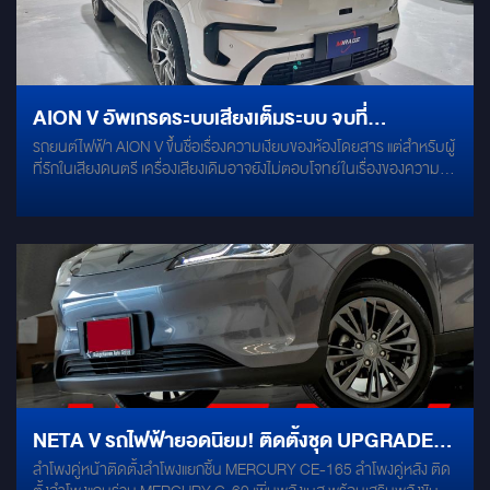
NETA-V #NetaV Detail ALPINE S-65C [component speaker]
ALPINE S-65 [coaxial speaker] ALPINE PWE-M770 [bass
box]เพิ่มรายละเอียดเสียงให้ดียิ่งขึ้นอย่างลงตัว! กับชุดอัพเกรดลำโพง
เสียงใสจาก ALPINE ทั้งเซท! #alpine ในรถไฟฟ้า NETA-V #NetaV
Detail ALPINE S-65C [component speaker] ALPINE S-65 [coaxial
AION V อัพเกรดระบบเสียงเต็มระบบ จบที่
speaker] ALPINE PWE-M770 [bass box]
รถยนต์ไฟฟ้า AION V ขึ้นชื่อเรื่องความเงียบของห้องโดยสาร แต่สำหรับผู้
MERCURY เบสแน่น มิติสมจริง
ที่รักในเสียงดนตรี เครื่องเสียงเดิมอาจยังไม่ตอบโจทย์ในเรื่องของความลึก
และมิติเสียง โปเจกต์นี้เราจึงจัดเต็มด้วยการอัพเกรดชุดเครื่องเสียงจาก
แบรนด์ชั้นนำอย่าง MERCURY เพื่อยกระดับการฟังเพลงในรถคันนี้ให้
เหนือกว่าเดิม ในรูปแบบที่ลงตัว ไม่เสียพื้นที่ใช้สอย
NETA V รถไฟฟ้ายอดนิยม! ติดตั้งชุด UPGRADE
ลำโพงคู่หน้าติดตั้งลำโพงแยกชิ้น MERCURY CE-165 ลำโพงคู่หลัง ติด
ยอดนิยม! กับชุดเซท MERCURY-SET