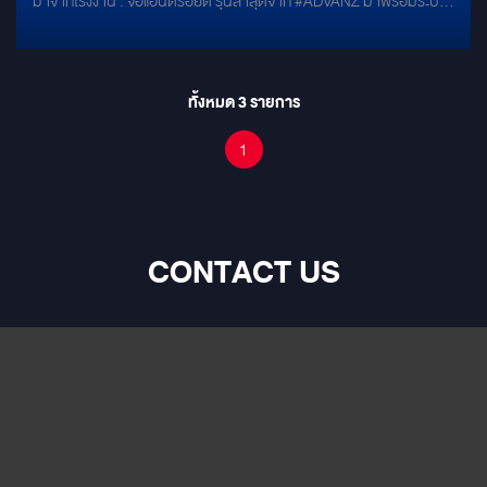
มาจากโรงงาน . จอแอนดรอยด์ รุ่นล่าสุดจาก #ADVANZ มาพร้อมระบบ
)
ปฎิบัติ Version 10 แท้ ที่มีสเปคเร็วแรงเหมือนมือถิอเรือธงรุ่นดัง ด้วย
สเปค RAM+ROM ( 8GB + 128 GB ) . ไม่ว่าแอพพริเคชั่นไหนก็เอาอยู่ ⤵
#JOOX #GOOGLEMAPS #YOUTUBE #AISPLAY #SPOTIFY ครบ
ทั้งดูหนัง และ ฟังเพลง . ตัวจอยังรองรับ #ANDROIDAUTO และ
ทั้งหมด
3
รายการ
#APPLECARPLAY เพิ่มความสะดวกในการใช้งานอีกขั้น ✨ . พร้อมให้
คุณทดสอบและสัมผัสความแรง ของระบบ #จอแอนดรอยด์ ได้แล้ววันนี้!
1
CONTACT US