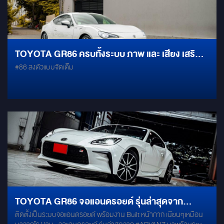
TOYOTA GR86 ครบทั้งระบบ ภาพ และ เสียง เสริม
#86 ลงตัวแบบจัดเต็ม
ด้วยแดมป์ทั่วทั้งคัน
TOYOTA GR86 จอแอนดรอยด์ รุ่นล่าสุดจาก
ติดตั้งเป็นระบบจอแอนดรอยด์ พร้อมงาน Built หน้ากาก เนียนๆเหมือน
#ADVANZ ด้วยสเปค RAM+ROM ( 8GB + 128 GB