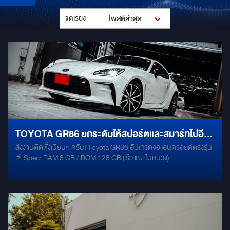
จัดเรียง
โพสต์ล่าสุด
TOYOTA GR86 ยกระดับให้สปอร์ตและสมาร์ทไปอีก
ส่งงานติดตั้งเนียนๆ ครับ! Toyota GR86 อัปเกรดจอแอนดรอยด์ตรงรุ่น
ขั้น: จอแอนดรอยด์สเปกท็อป ตอบโจทย์ทุกการขับขี่
⚡ Spec: RAM 8 GB / ROM 128 GB (เร็ว แรง ไม่หน่วง)