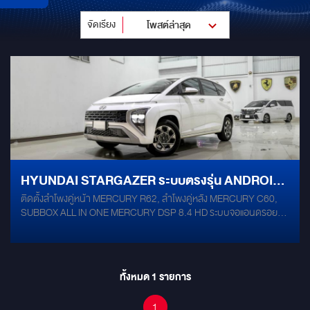
จัดเรียง
โพสต์ล่าสุด
HYUNDAI STARGAZER ระบบตรงรุ่น ANDROID
ติดตั้งลำโพงคู่หน้า MERCURY R62, ลำโพงคู่หลัง MERCURY C60,
ขนาด 9" พร้อมจอหัวหมอน ชุดเครื่องเสียง
SUBBOX ALL IN ONE MERCURY DSP 8.4 HD ระบบจอแอนดรอยด์
MERCURY DSP 8.4HD
ตรงรุ่น ขนาด 9 นิ้ว OCTA-CORE RAM 8 ROM 128 2K และ จอหัว
หมอน ขนาด 12 นิ้ว เพิ่มแดมป์ลดแรงสั่นสะเทือน เพิ่มมิติเวทีด้วยแดมป์
MERCURY GOLD
ทั้งหมด
1
รายการ
1